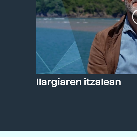
Ilargiaren itzalean