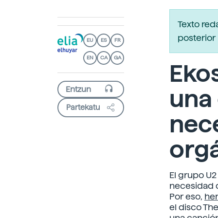
Texto red
posterior 
EU
ES
FR
EN
CA
GA
Ekos
una 
Partekatu
nece
org
El grupo U2
necesidad d
Por eso,
hem
el disco Th
una canció