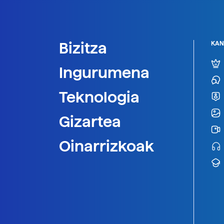
Bizitza
KAN
Ingurumena
Teknologia
Gizartea
Oinarrizkoak