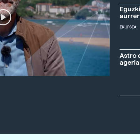
Eguzki
aurre
EKLIPSEA
Astro 
ageria