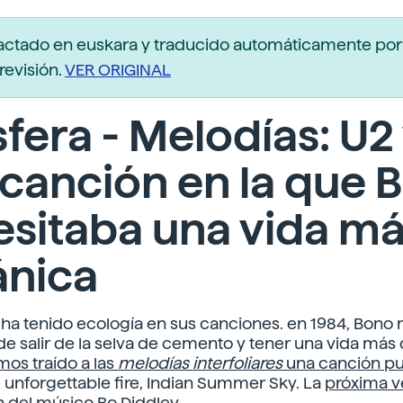
actado en euskara y traducido automáticamente po
revisión.
VER ORIGINAL
fera - Melodías: U2
canción en la que 
sitaba una vida m
ánica
 ha tenido ecología en sus canciones. en 1984, Bono 
e salir de la selva de cemento y tener una vida más 
os traído a las
melodías interfoliares
una canción p
e unforgettable fire, Indian Summer Sky.
La
próxima v
n del músico Bo
Diddley.