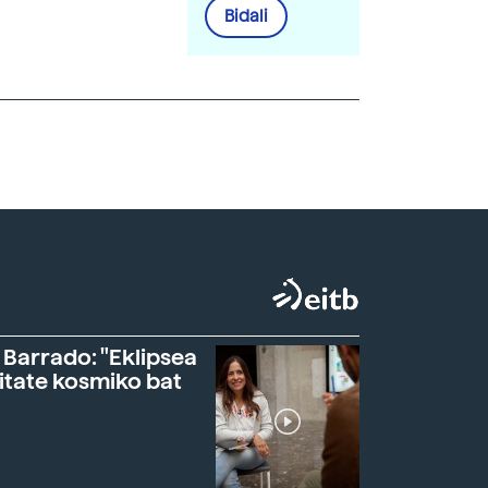
Bidali
 Barrado: "Eklipsea
itate kosmiko bat