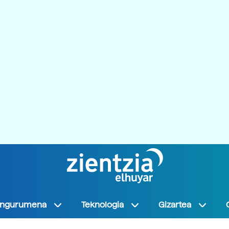
Ingurumena
Teknologia
Gizartea