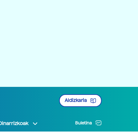
Aldizkaria
Oinarrizkoak
Buletina