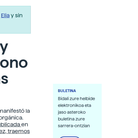
r
Elia
y sin
 y
Bono
ás
BULETINA
Bidali zure helbide
elektronikoa eta
manifestó la
jaso asteroko
orgánica.
buletina zure
ublicada
en
sarrera-ontzian
ez, traemos