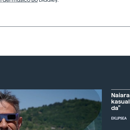
Naiara
kasual
da"
EKLIPSEA