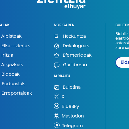
ALAK
NOR GAREN
BULETI
Bidali 
Albisteak
Hezkuntza
elektro
astero
Elkarrizketak
Dekalogoak
zure s
Iritzia
Efemerideak
Bida
Argazkiak
Gai librean
Bideoak
JARRAITU
Podcastak
Buletina
Erreportajeak
X
BlueSky
Mastodon
Telegram