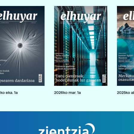
ko eka. 1a
2026ko mar. 1a
2025ko ab