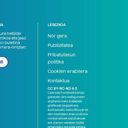
NA
LEGEZKOA
zure helbide
Nor gara
nikoa eta jaso
ko buletina
Publizitatea
arrera-ontzian
Pribatutasun
politika
li
Cookien erabilera
Kontaktua
CC BY-NC-ND 4.0
Lizentzia honetatik kanpo
geratzen dira webgunean
argitaratutako baliabide
grafikoak (argazki eta
ilustrazioak), baita Elhuyar ez
den bestelako erakunde eta
norbanakoek idatzitakoak
ere. Kanpo-esteken bidez
emandako edukiak esteka