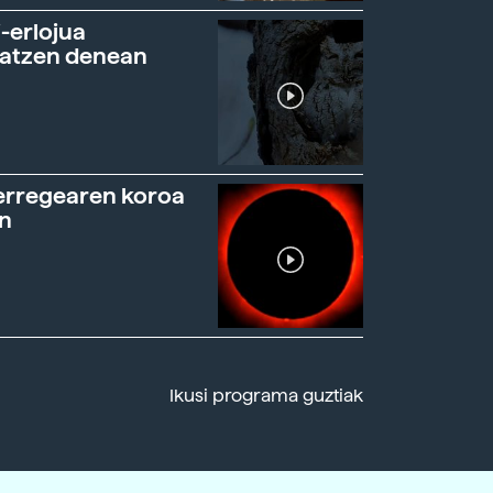
-erlojua
ratzen denean
erregearen koroa
n
Ikusi programa guztiak