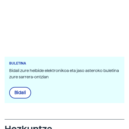
BULETINA
Bidali zure helbide elektronikoa eta jaso asteroko buletina
zure sarrera-ontzian
Bidali
Hezkuntza