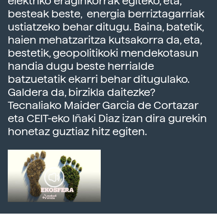
elektriko eraginkorrak egiteko, eta,
besteak beste, energia berriztagarriak
ustiatzeko behar ditugu. Baina, batetik,
haien mehatzaritza kutsakorra da, eta,
bestetik, geopolitikoki mendekotasun
handia dugu beste herrialde
batzuetatik ekarri behar ditugulako.
Galdera da, birzikla daitezke?
Tecnaliako Maider Garcia de Cortazar
eta CEIT-eko Iñaki Diaz izan dira gurekin
honetaz guztiaz hitz egiten.