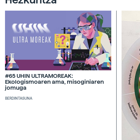
#65 UHIN ULTRAMOREAK:
Ekologismoaren ama, misoginiaren
jomuga
BERDINTASUNA