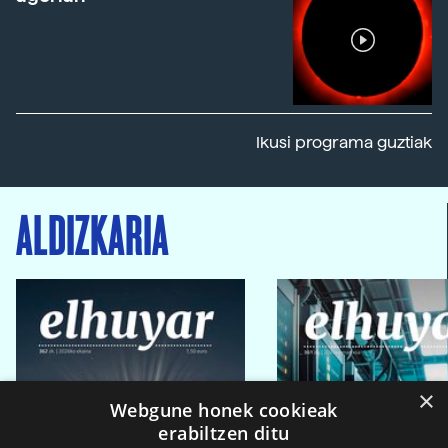
Ikusi programa guztiak
ALDIZKARIA
×
Webgune honek cookieak
erabiltzen ditu