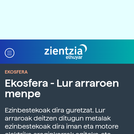
EKOSFERA
Ekosfera - Lur arraroen
menpe
Ezinbestekoak dira guretzat. Lur
arraroak deitzen ditugun metalak
ezinbestekoak dira iman eta motore