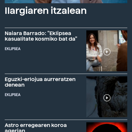
Ilargiaren itzalean
Naiara Barrado: "Eklipsea
kasualitate kosmiko bat da"
EKLIPSEA
Eguzki-erlojua aurreratzen
denean
EKLIPSEA
Astro erregearen koroa
agerian