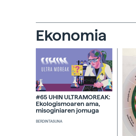
Ekonomia
#65 UHIN ULTRAMOREAK:
Ekologismoaren ama,
misoginiaren jomuga
BERDINTASUNA