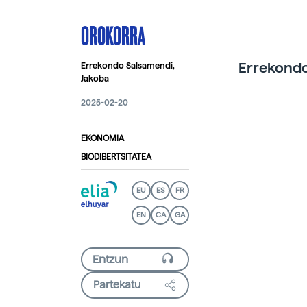
OROKORRA
Errekondo
Errekondo Salsamendi,
Jakoba
2025-02-20
EKONOMIA
BIODIBERTSITATEA
EU
ES
FR
EN
CA
GA
Partekatu