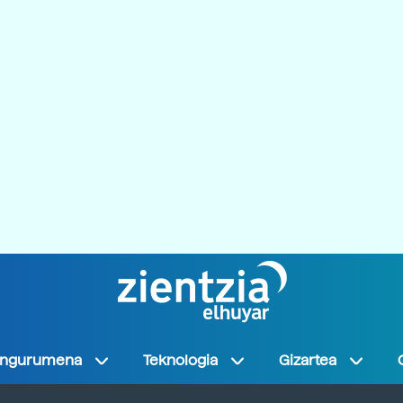
Ingurumena
Teknologia
Gizartea