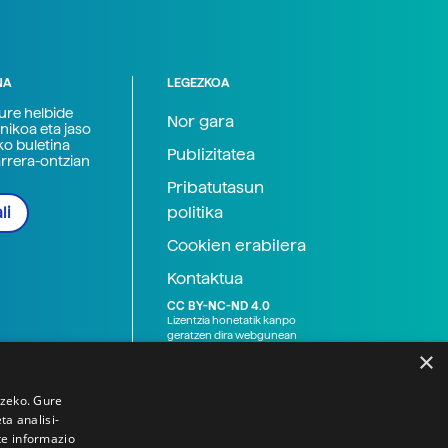
NA
LEGEZKOA
zure helbide
Nor gara
nikoa eta jaso
ko buletina
Publizitatea
arrera-ontzian
Pribatutasun
politika
li
Cookien erabilera
Kontaktua
CC BY-NC-ND 4.0
Lizentzia honetatik kanpo
geratzen dira webgunean
argitaratutako baliabide
×
grafikoak (argazki eta
ilustrazioak), baita Elhuyar ez
den bestelako erakunde eta
tzeko. Gure
norbanakoek idatzitakoak
a analisi-
ere. Kanpo-esteken bidez
te informazio
emandako edukiak esteka