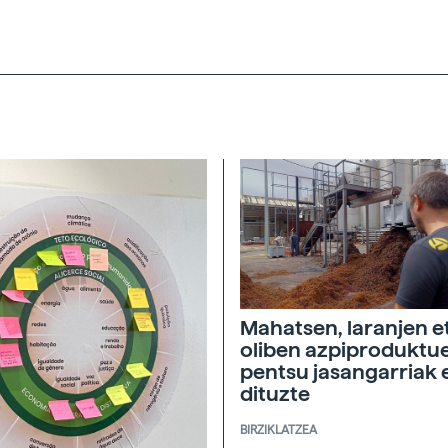
Mahatsen, laranjen e
oliben azpiproduktu
pentsu jasangarriak 
dituzte
BIRZIKLATZEA