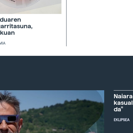
duaren
garritasuna,
skuan
MIA
Naiara
kasual
da"
EKLIPSEA