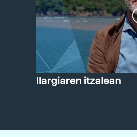
Ilargiaren itzalean