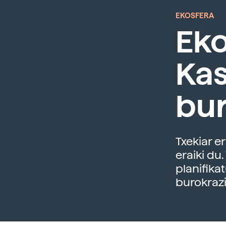
EKOSFERA
Eko
Kas
bur
Txekiar e
eraiki du
planifika
burokraz