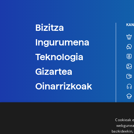
Bizitza
KAN
Ingurumena
Teknologia
Gizartea
Oinarrizkoak
Cookieak e
webgunear
bazkideekin,