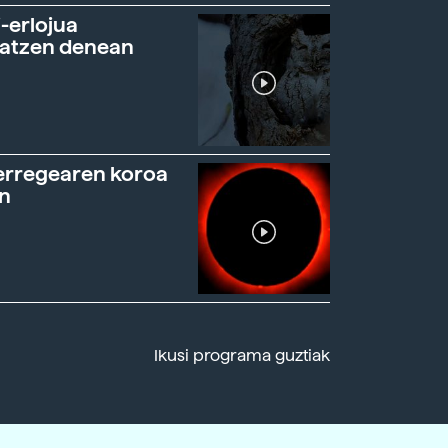
-erlojua
ratzen denean
erregearen koroa
n
Ikusi programa guztiak