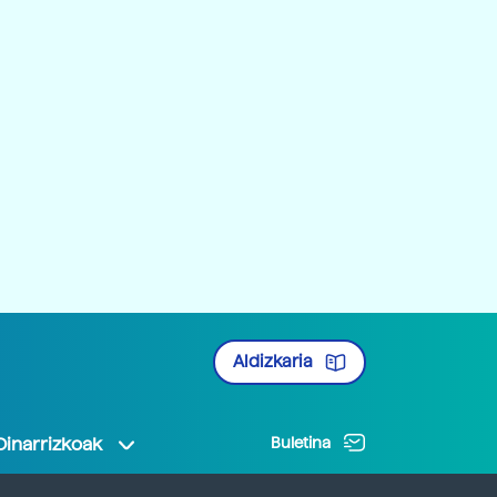
Aldizkaria
Oinarrizkoak
Buletina