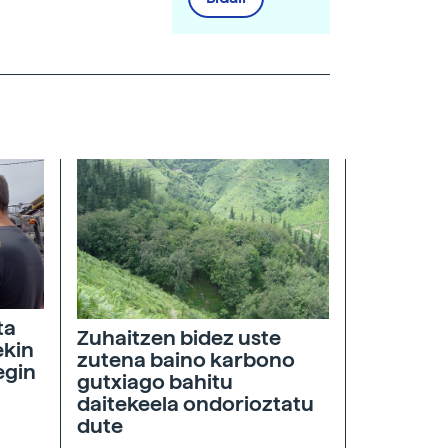
ta
Zuhaitzen bidez uste
ekin
zutena baino karbono
egin
gutxiago bahitu
daitekeela ondorioztatu
dute