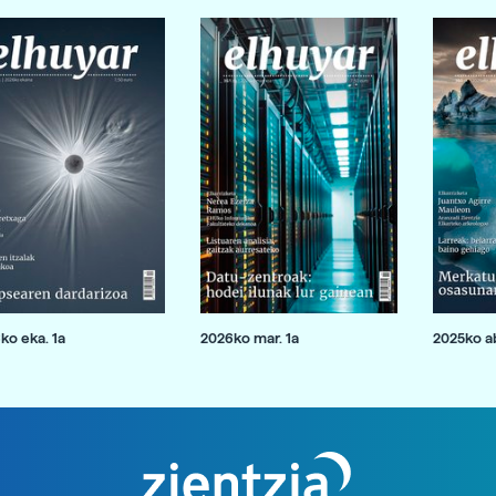
ko eka. 1a
2026ko mar. 1a
2025ko ab