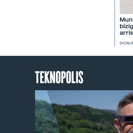
Mun
bizi
arri
EKONO
TEKNOPOLIS