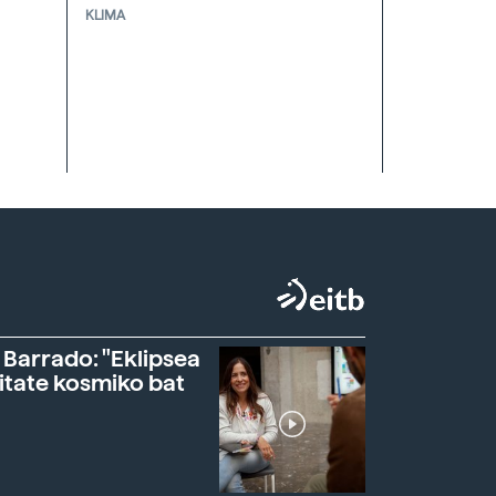
KLIMA
 Barrado: "Eklipsea
itate kosmiko bat