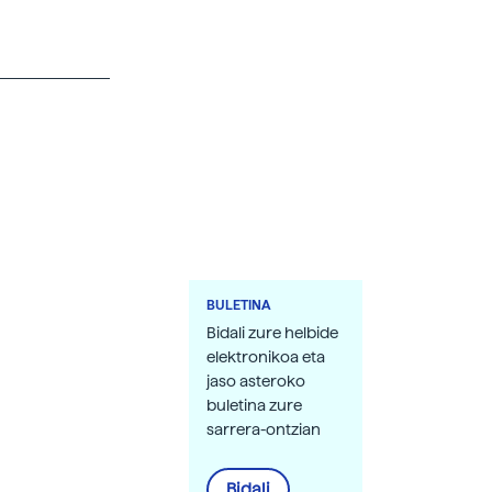
BULETINA
Bidali zure helbide
elektronikoa eta
jaso asteroko
buletina zure
sarrera-ontzian
Bidali