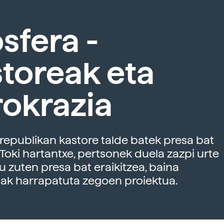
sfera -
toreak eta
okrazia
rrepublikan kastore talde batek presa bat
. Toki hartantxe, pertsonek duela zazpi urte
tu zuten presa bat eraikitzea, baina
iak harrapatuta zegoen proiektua.