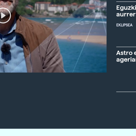
Eguzki
aurre
EKLIPSEA
Astro 
ageria