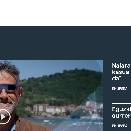
Naiara
kasual
da"
EKLIPSEA
Eguzki
aurre
EKLIPSEA