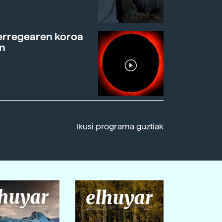
erregearen koroa
n
Ikusi programa guztiak