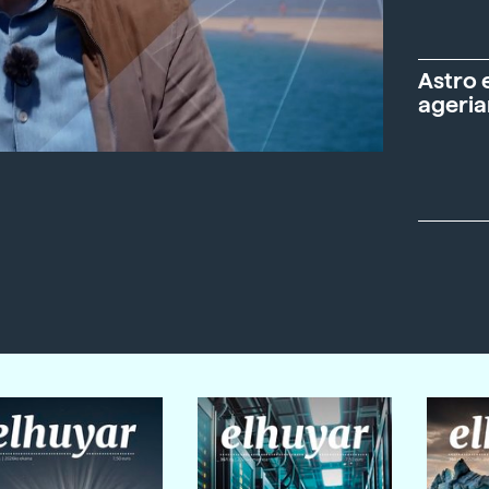
Astro 
ageria