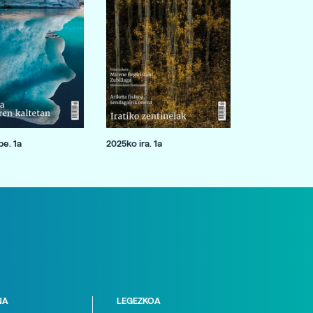
e. 1a
2025ko ira. 1a
NA
LEGEZKOA