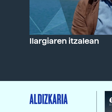
Ilargiaren itzalean
ALDIZKARIA