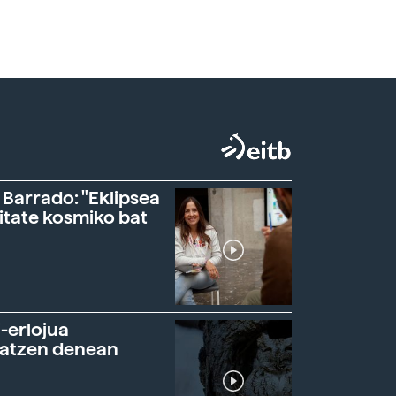
 Barrado: "Eklipsea
itate kosmiko bat
-erlojua
ratzen denean