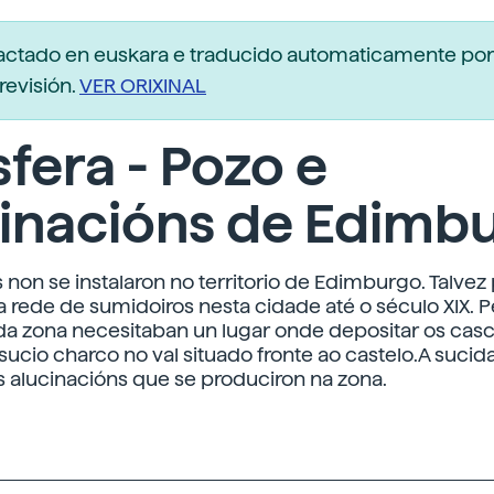
dactado en euskara e traducido automaticamente po
revisión.
VER ORIXINAL
fera - Pozo e
cinacións de Edimb
non se instalaron no territorio de Edimburgo. Talvez 
a rede de sumidoiros nesta cidade até o século XIX. P
da zona necesitaban un lugar onde depositar os casc
 sucio charco no val situado fronte ao castelo.A sucid
 alucinacións que se produciron na zona.