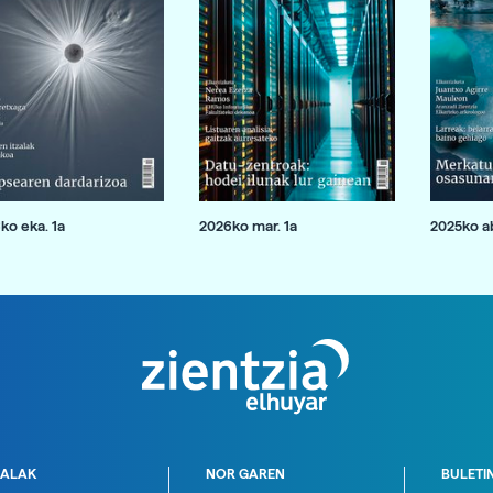
ko eka. 1a
2026ko mar. 1a
2025ko ab
ALAK
NOR GAREN
BULETI