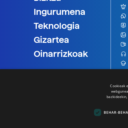
Ingurumena
Teknologia
Gizartea
Oinarrizkoak
Cookieak e
webgunear
bazkideekin,
BEHAR-BEH