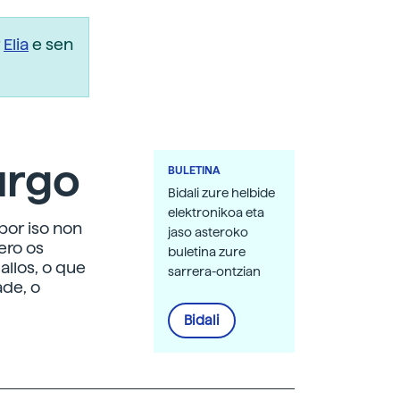
r
Elia
e sen
urgo
BULETINA
Bidali zure helbide
elektronikoa eta
por iso non
jaso asteroko
ero os
buletina zure
allos, o que
sarrera-ontzian
ade, o
Bidali