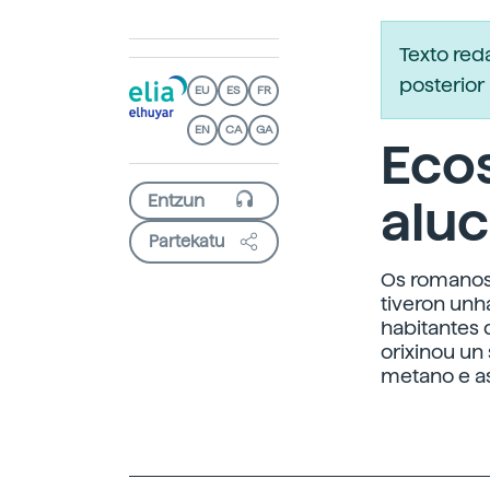
Texto re
posterior 
EU
ES
FR
EN
CA
GA
Ecos
alu
Partekatu
Os romanos 
tiveron unh
habitantes 
orixinou un
metano e as