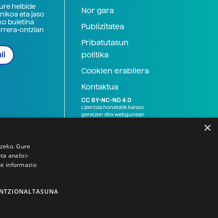
zure helbide
Nor gara
nikoa eta jaso
ko buletina
Publizitatea
arrera-ontzian
Pribatutasun
politika
li
Cookien erabilera
Kontaktua
CC BY-NC-ND 4.0
Lizentzia honetatik kanpo
geratzen dira webgunean
argitaratutako baliabide
×
grafikoak (argazki eta
ilustrazioak), baita Elhuyar ez
den bestelako erakunde eta
tzeko. Gure
norbanakoek idatzitakoak
a analisi-
ere. Kanpo-esteken bidez
te informazio
emandako edukiak esteka
horietan agertzen den
lizentziapean daude,
gehienetan copyright-a
NTZIONALTASUNA