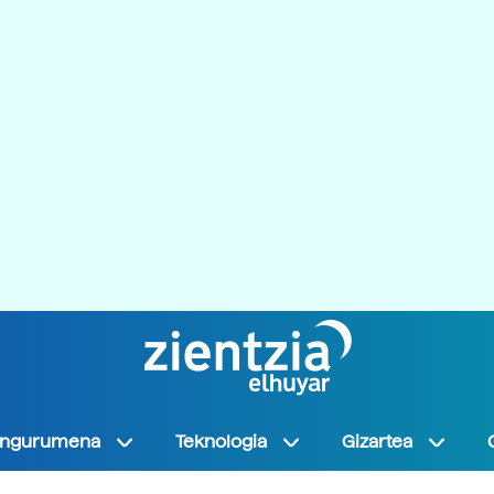
Ingurumena
Teknologia
Gizartea