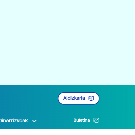
Aldizkaria
Oinarrizkoak
Buletina