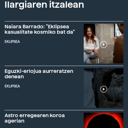
Ilargiaren itzalean
Naiara Barrado: "Eklipsea
kasualitate kosmiko bat da"
EKLIPSEA
Eguzki-erlojua aurreratzen
denean
EKLIPSEA
Astro erregearen koroa
agerian