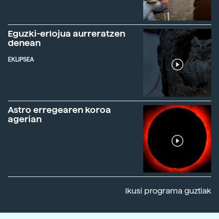
Eguzki-erlojua aurreratzen
denean
EKLIPSEA
Astro erregearen koroa
agerian
Ikusi programa guztiak