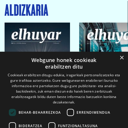
ALDIZKARIA
×
Webgune honek cookieak
erabiltzen ditu
Cookieak erabiltzen ditugu edukia, iragarkiak pertsonalizatzeko eta
gure trafikoa aztertzeko. Gure webgunearen erabilerari buruzko
informazioa ere partekatzen dugu gure publizitate- eta analisi-
bazkideekin, zuk eman diezun edo haiek beren zerbitzuak
erabiltzeagatik bildu duten beste informazio batzuekin konbina
dezaketenak.
BEHAR-BEHARREZKOA
ERRENDIMENDUA
BIDERATZEA
FUNTZIONALTASUNA
2026ko eka. 1a
2026ko mar. 1a