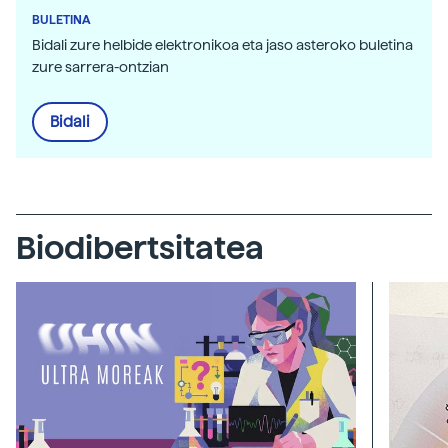
BULETINA
Bidali zure helbide elektronikoa eta jaso asteroko buletina
zure sarrera-ontzian
Bidali
Biodibertsitatea