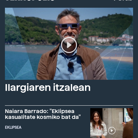
Ilargiaren itzalean
Naiara Barrado: "Eklipsea
kasualitate kosmiko bat da"
EKLIPSEA