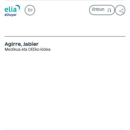
EU
Agirre, Jabier
Medikua eta OEEko kidea