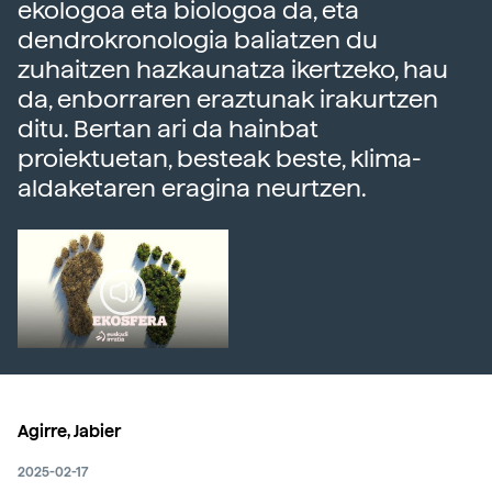
ekologoa eta biologoa da, eta
dendrokronologia baliatzen du
zuhaitzen hazkaunatza ikertzeko, hau
da, enborraren eraztunak irakurtzen
ditu. Bertan ari da hainbat
proiektuetan, besteak beste, klima-
aldaketaren eragina neurtzen.
Agirre, Jabier
2025-02-17