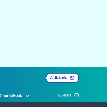
Aldizkaria
Oinarrizkoak
Buletina