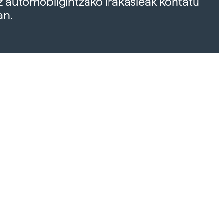
z automobilgintzako irakasleak kontatu
an.