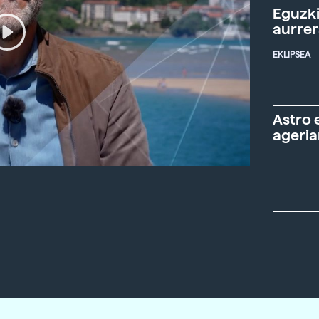
Eguzki
aurre
EKLIPSEA
Astro 
ageria