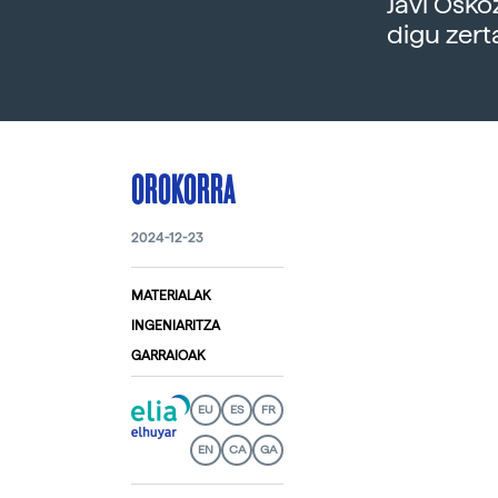
Javi Osko
digu zert
OROKORRA
2024-12-23
MATERIALAK
INGENIARITZA
GARRAIOAK
EU
ES
FR
EN
CA
GA