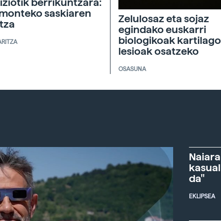
iziotik berrikuntzara:
monteko saskiaren
Zelulosaz eta sojaz
ltza
egindako euskarri
biologikoak kartilag
ARITZA
lesioak osatzeko
OSASUNA
Naiara
kasual
da"
EKLIPSEA