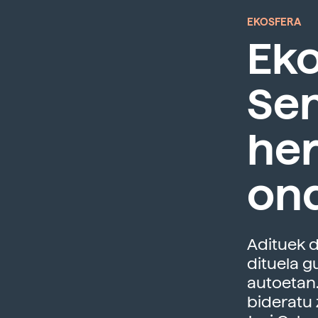
EKOSFERA
Eko
Se
her
on
Adituek 
dituela g
autoetan.
bideratu