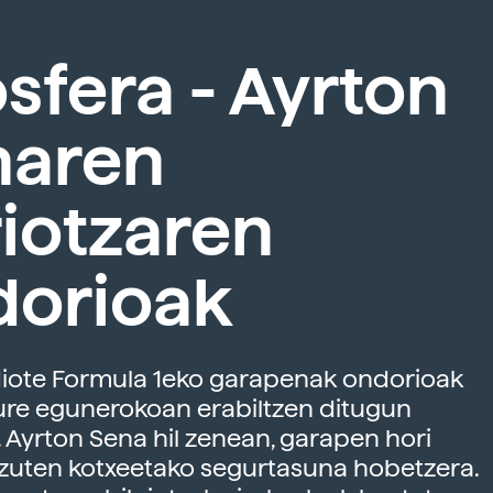
sfera - Ayrton
naren
iotzaren
dorioak
diote Formula 1eko garapenak ondorioak
ure egunerokoan erabiltzen ditugun
 Ayrton Sena hil zenean, garapen hori
 zuten kotxeetako segurtasuna hobetzera.