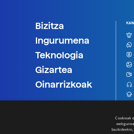
Bizitza
KAN
Ingurumena
Teknologia
Gizartea
Oinarrizkoak
Cookieak e
webgunear
bazkideekin,