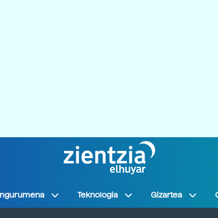
Ingurumena
Teknologia
Gizartea