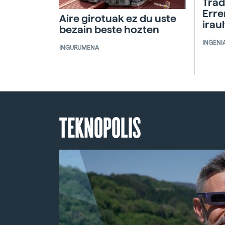
Trad
Erre
Aire girotuak ez du uste
irau
bezain beste hozten
INGENI
INGURUMENA
TEKNOPOLIS