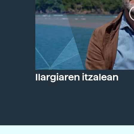
Ilargiaren itzalean