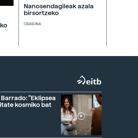
Nanosendagileak azala
birsortzeko
oko
OSASUNA
 Barrado: "Eklipsea
itate kosmiko bat