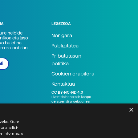
NA
LEGEZKOA
zure helbide
Nor gara
nikoa eta jaso
ko buletina
Publizitatea
arrera-ontzian
Pribatutasun
politika
li
Cookien erabilera
Kontaktua
CC BY-NC-ND 4.0
Lizentzia honetatik kanpo
geratzen dira webgunean
argitaratutako baliabide
×
grafikoak (argazki eta
ilustrazioak), baita Elhuyar ez
den bestelako erakunde eta
tzeko. Gure
norbanakoek idatzitakoak
a analisi-
ere. Kanpo-esteken bidez
te informazio
emandako edukiak esteka