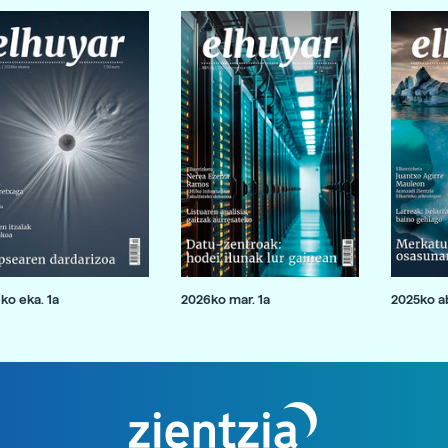
ko eka. 1a
2026ko mar. 1a
2025ko ab