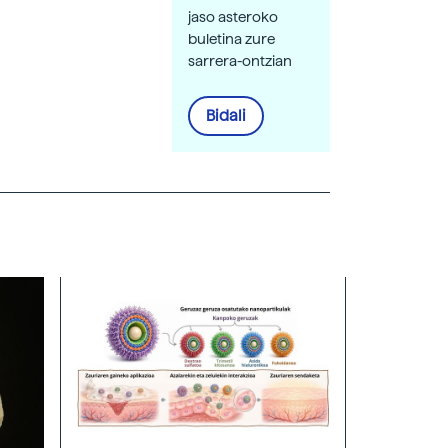
jaso asteroko
buletina zure
sarrera-ontzian
Bidali