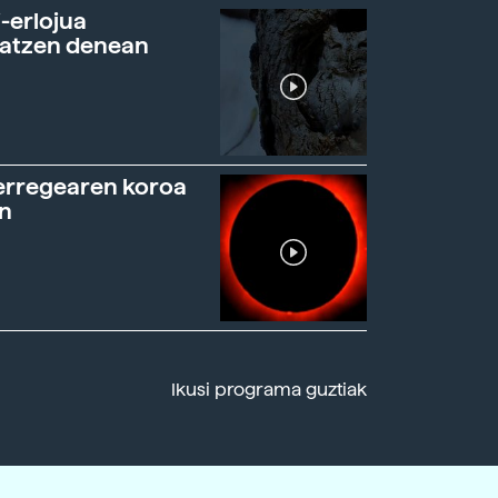
-erlojua
ratzen denean
erregearen koroa
n
Ikusi programa guztiak