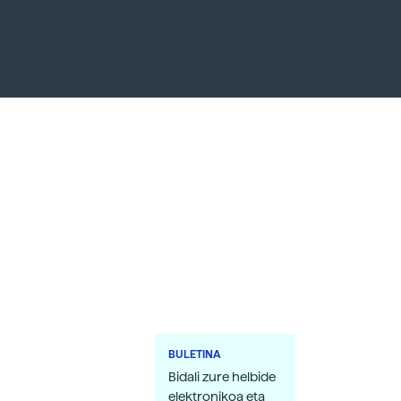
BULETINA
Bidali zure helbide
elektronikoa eta