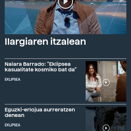
Ilargiaren itzalean
Naiara Barrado: "Eklipsea
kasualitate kosmiko bat da"
EKLIPSEA
Eguzki-erlojua aurreratzen
denean
EKLIPSEA