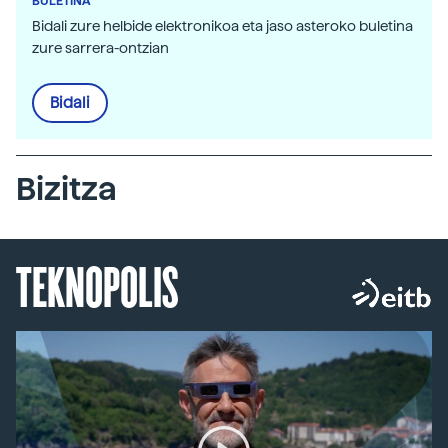
BULETINA
Bidali zure helbide elektronikoa eta jaso asteroko buletina
zure sarrera-ontzian
Bidali
Bizitza
TEKNOPOLIS