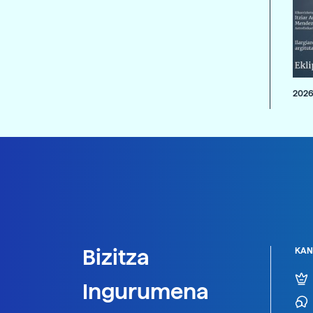
2026
Bizitza
KAN
Ingurumena