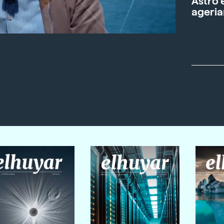
Astro 
ageria