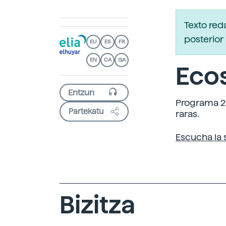
Texto red
posterior 
EU
ES
FR
EN
CA
GA
Ecos
Programa 26
Partekatu
raras.
Escucha la 
Bizitza