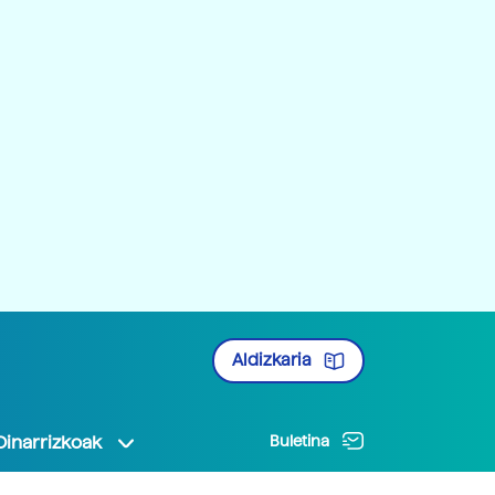
Aldizkaria
Oinarrizkoak
Buletina