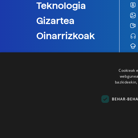
Teknologia
Gizartea
Oinarrizkoak
Cookieak e
webgunear
bazkideekin,
BEHAR-BEH