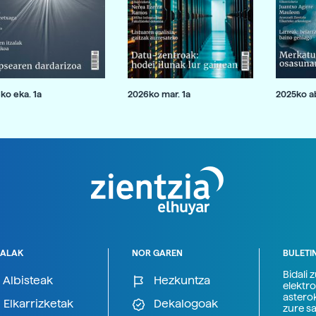
ko eka. 1a
2026ko mar. 1a
2025ko ab
ALAK
NOR GAREN
BULETI
Bidali 
Albisteak
Hezkuntza
elektro
astero
Elkarrizketak
Dekalogoak
zure s