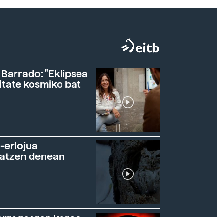
 Barrado: "Eklipsea
itate kosmiko bat
-erlojua
ratzen denean