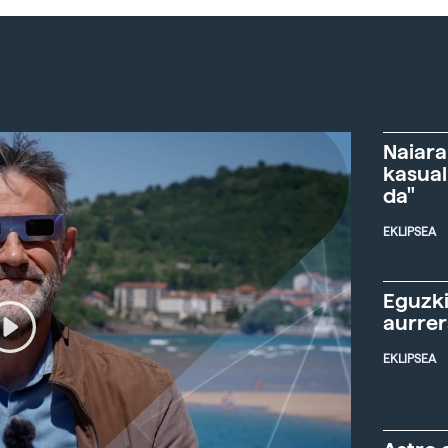
Naiara
kasual
da"
EKLIPSEA
Eguzki
aurre
EKLIPSEA