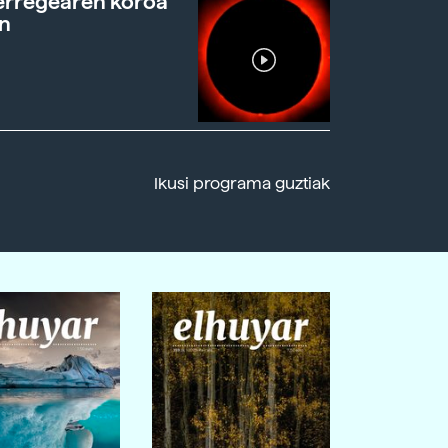
erregearen koroa
n
Ikusi programa guztiak