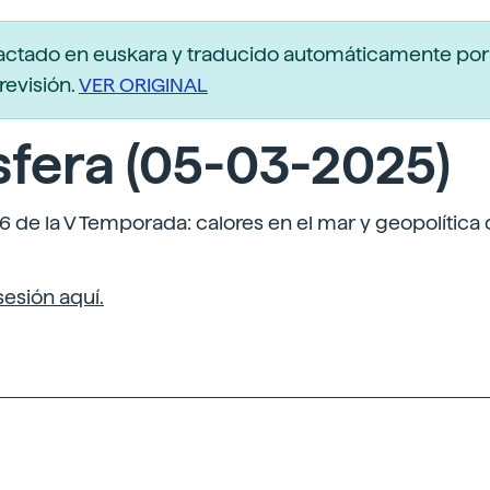
actado en euskara y traducido automáticamente po
revisión.
VER ORIGINAL
fera (05-03-2025)
 de la V Temporada: calores en el mar y geopolítica d
sesión aquí.