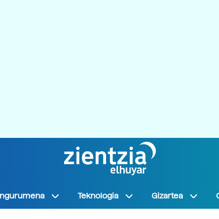
Ingurumena
Teknologia
Gizartea