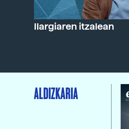
Ilargiaren itzalean
ALDIZKARIA