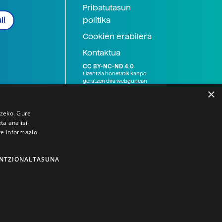
Pribatutasun
politika
li
Cookien erabilera
Kontaktua
CC BY-NC-ND 4.0
Lizentzia honetatik kanpo
geratzen dira webgunean
argitaratutako baliabide
×
grafikoak (argazki eta
ilustrazioak), baita Elhuyar ez
den bestelako erakunde eta
tzeko. Gure
norbanakoek idatzitakoak
a analisi-
ere. Kanpo-esteken bidez
te informazio
emandako edukiak esteka
horietan agertzen den
lizentziapean daude,
gehienetan copyright-a
NTZIONALTASUNA