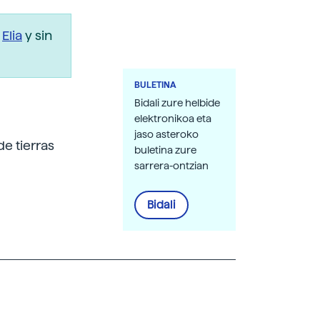
r
Elia
y sin
BULETINA
Bidali zure helbide
elektronikoa eta
jaso asteroko
e tierras
buletina zure
sarrera-ontzian
Bidali