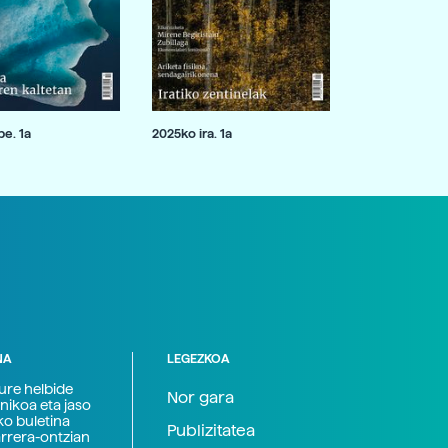
e. 1a
2025ko ira. 1a
NA
LEGEZKOA
zure helbide
Nor gara
nikoa eta jaso
ko buletina
Publizitatea
arrera-ontzian