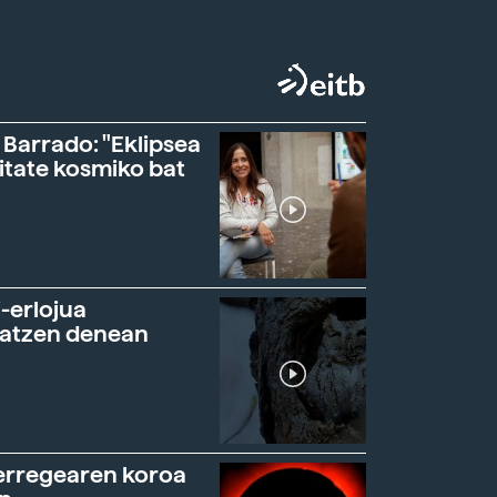
 Barrado: "Eklipsea
itate kosmiko bat
-erlojua
ratzen denean
erregearen koroa