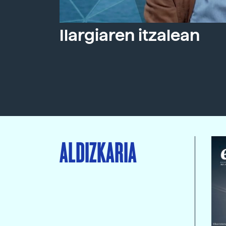
Ilargiaren itzalean
ALDIZKARIA