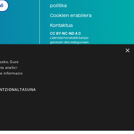
politika
li
Cookien erabilera
Kontaktua
CC BY-NC-ND 4.0
Lizentzia honetatik kanpo
geratzen dira webgunean
argitaratutako baliabide
×
grafikoak (argazki eta
ilustrazioak), baita Elhuyar ez
den bestelako erakunde eta
tzeko. Gure
norbanakoek idatzitakoak
a analisi-
ere. Kanpo-esteken bidez
te informazio
emandako edukiak esteka
horietan agertzen den
lizentziapean daude,
gehienetan copyright-a
NTZIONALTASUNA