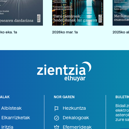
ko eka. 1a
2026ko mar. 1a
2025ko ab
ALAK
NOR GAREN
BULETI
Bidali 
Albisteak
Hezkuntza
elektro
astero
Elkarrizketak
Dekalogoak
zure s
Iritzia
Efemerideak