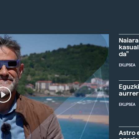
Naiara
kasual
da"
EKLIPSEA
Eguzki
aurre
EKLIPSEA
Astro 