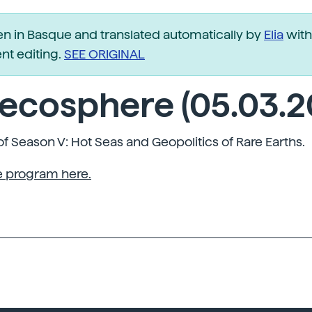
ten in Basque and translated automatically by
Elia
with
t editing.
SEE ORIGINAL
ecosphere (05.03.2
of Season V: Hot Seas and Geopolitics of Rare Earths.
he program here.