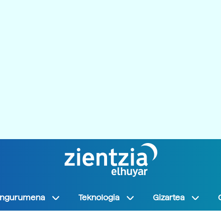
Ingurumena
Teknologia
Gizartea