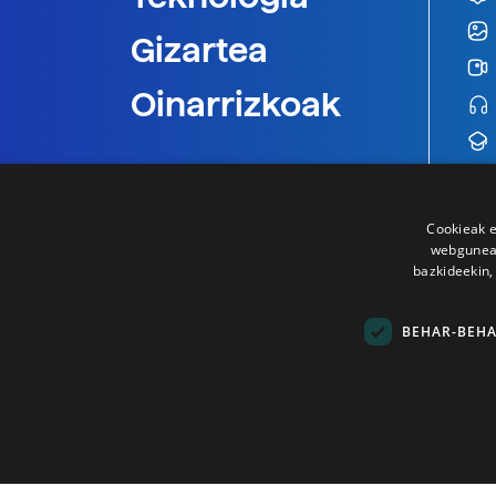
Gizartea
Oinarrizkoak
Cookieak e
webgunear
bazkideekin,
BEHAR-BEH