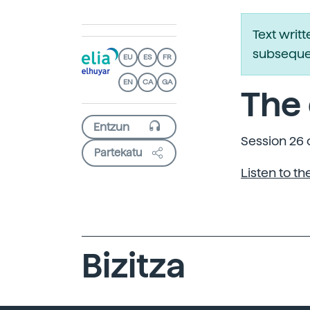
Text writ
subsequen
EU
ES
FR
EN
CA
GA
The 
Session 26 
Partekatu
Listen to t
Bizitza