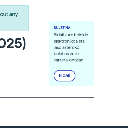
out any
BULETINA
Bidali zure helbide
025)
elektronikoa eta
jaso asteroko
buletina zure
sarrera-ontzian
Bidali