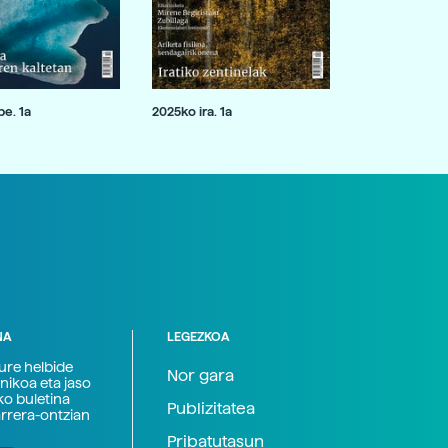
e. 1a
2025ko ira. 1a
NA
LEGEZKOA
zure helbide
Nor gara
nikoa eta jaso
ko buletina
Publizitatea
arrera-ontzian
Pribatutasun