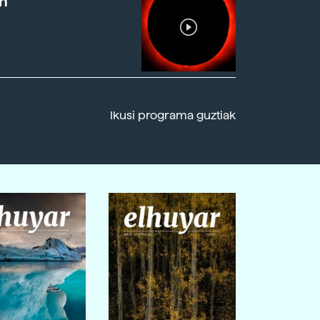
n
Ikusi programa guztiak