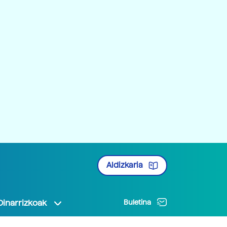
Aldizkaria
Oinarrizkoak
Buletina