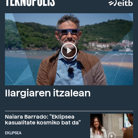
Ilargiaren itzalean
Naiara Barrado: "Eklipsea
kasualitate kosmiko bat da"
EKLIPSEA