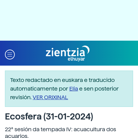
Texto redactado en euskara e traducido
automaticamente por
Elia
e sen posterior
revisión.
VER ORIXINAL
Ecosfera (31-01-2024)
22ª sesión da tempada IV: acuacultura dos
acuarios.