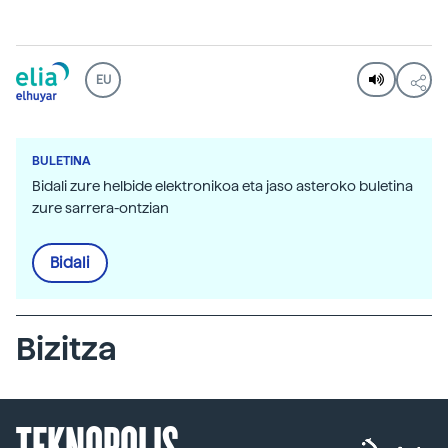
EU
BULETINA
Bidali zure helbide elektronikoa eta jaso asteroko buletina
zure sarrera-ontzian
Bidali
Bizitza
TEKNOPOLIS