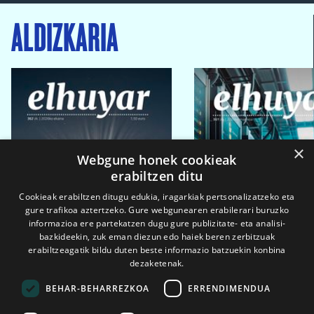
ALDIZKARIA
×
Webgune honek cookieak
erabiltzen ditu
Cookieak erabiltzen ditugu edukia, iragarkiak pertsonalizatzeko eta
gure trafikoa aztertzeko. Gure webgunearen erabilerari buruzko
informazioa ere partekatzen dugu gure publizitate- eta analisi-
bazkideekin, zuk eman diezun edo haiek beren zerbitzuak
erabiltzeagatik bildu duten beste informazio batzuekin konbina
dezaketenak.
BEHAR-BEHARREZKOA
ERRENDIMENDUA