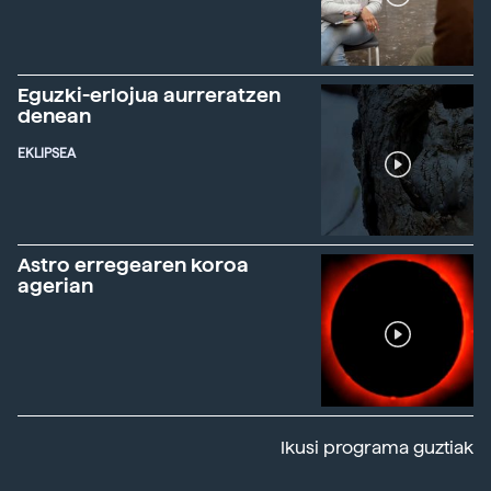
Eguzki-erlojua aurreratzen
denean
EKLIPSEA
Astro erregearen koroa
agerian
Ikusi programa guztiak