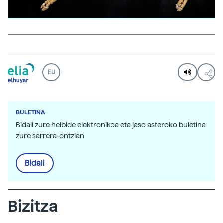
EU
BULETINA
Bidali zure helbide elektronikoa eta jaso asteroko buletina
zure sarrera-ontzian
Bidali
Bizitza