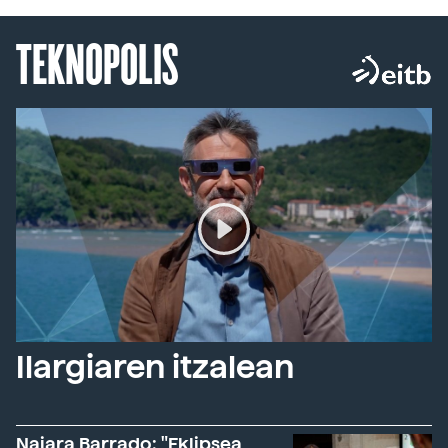
TEKNOPOLIS
Ilargiaren itzalean
Naiara Barrado: "Eklipsea