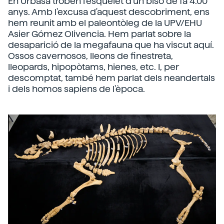
En Urbasa troben l'esquelet d'un bisó de fa 4.00
anys. Amb l'excusa d'aquest descobriment, ens
hem reunit amb el paleontòleg de la UPV/EHU
Asier Gómez Olivencia. Hem parlat sobre la
desaparició de la megafauna que ha viscut aquí.
Ossos cavernosos, lleons de finestreta,
lleopards, hipopòtams, hienes, etc. I, per
descomptat, també hem parlat dels neandertals
i dels homos sapiens de l'època.