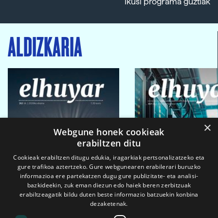
Ikusi programa guztiak
ALDIZKARIA
×
Webgune honek cookieak
erabiltzen ditu
Cookieak erabiltzen ditugu edukia, iragarkiak pertsonalizatzeko eta
gure trafikoa aztertzeko. Gure webgunearen erabilerari buruzko
informazioa ere partekatzen dugu gure publizitate- eta analisi-
bazkideekin, zuk eman diezun edo haiek beren zerbitzuak
erabiltzeagatik bildu duten beste informazio batzuekin konbina
dezaketenak.