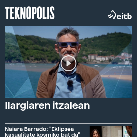
TEKNOPOLIS
Ilargiaren itzalean
Naiara Barrado: "Eklipsea
kasualitate kosmiko bat da"