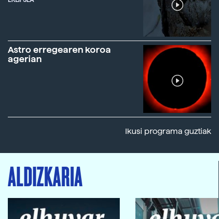
Astro erregearen koroa
agerian
Ikusi programa guztiak
ALDIZKARIA