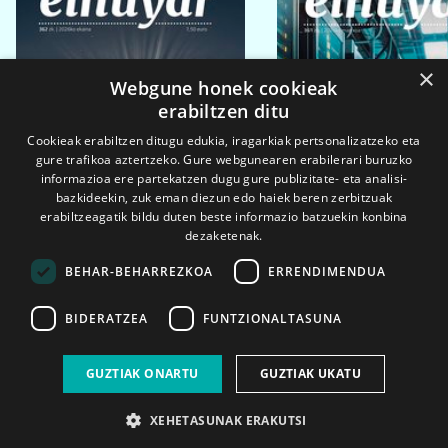
×
Webgune honek cookieak
erabiltzen ditu
Cookieak erabiltzen ditugu edukia, iragarkiak pertsonalizatzeko eta
gure trafikoa aztertzeko. Gure webgunearen erabilerari buruzko
informazioa ere partekatzen dugu gure publizitate- eta analisi-
bazkideekin, zuk eman diezun edo haiek beren zerbitzuak
erabiltzeagatik bildu duten beste informazio batzuekin konbina
dezaketenak.
BEHAR-BEHARREZKOA
ERRENDIMENDUA
BIDERATZEA
FUNTZIONALTASUNA
2026ko eka. 1a
2026ko mar. 1a
GUZTIAK ONARTU
GUZTIAK UKATU
XEHETASUNAK ERAKUTSI