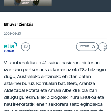
Elhuyar Zientzia
2025-06-23
EU
V. denboraldiaren 41. saioa: hasieran, historian
izan den pertsonarik azkarrenaz eta T8z hitz egin
dugu, Australiako antzinako ehiztari baten
aztarnei buruz. Korrikalari bat. Gero, Arantza
Aldezabal Roteta eta Amaia Alberdi Elola izan
ditugu gurekin. Biak biologoak, hura EHUkoa eta
hau ikerketatik lehen sektorera salto egindakoa