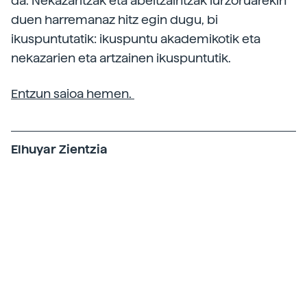
da. Nekazaritzak eta abeltzaintzak lurzoruarekin
duen harremanaz hitz egin dugu, bi
ikuspuntutatik: ikuspuntu akademikotik eta
nekazarien eta artzainen ikuspuntutik.
Entzun saioa hemen.
Elhuyar Zientzia