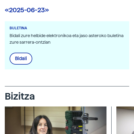
«2025-06-23»
BULETINA
Bidali zure helbide elektronikoa eta jaso asteroko buletina
zure sarrera-ontzian
Bidali
Bizitza