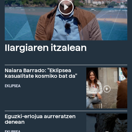
Ilargiaren itzalean
Naiara Barrado: "Eklipsea
kasualitate kosmiko bat da"
EKLIPSEA
Eguzki-erlojua aurreratzen
denean
EKLIPSEA