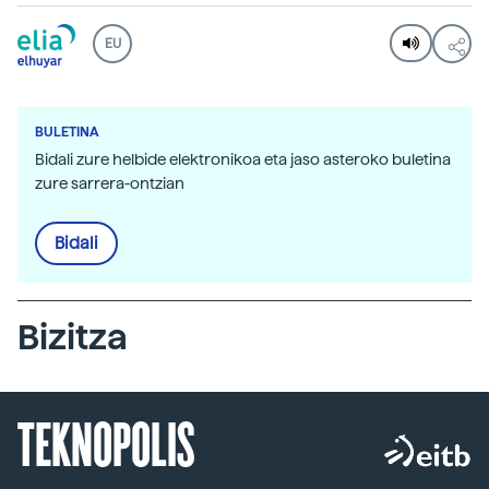
EU
BULETINA
Bidali zure helbide elektronikoa eta jaso asteroko buletina
zure sarrera-ontzian
Bidali
Bizitza
TEKNOPOLIS