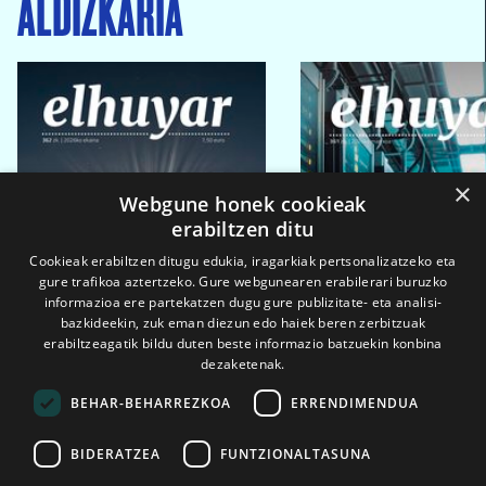
ALDIZKARIA
×
Webgune honek cookieak
erabiltzen ditu
Cookieak erabiltzen ditugu edukia, iragarkiak pertsonalizatzeko eta
gure trafikoa aztertzeko. Gure webgunearen erabilerari buruzko
informazioa ere partekatzen dugu gure publizitate- eta analisi-
bazkideekin, zuk eman diezun edo haiek beren zerbitzuak
erabiltzeagatik bildu duten beste informazio batzuekin konbina
dezaketenak.
BEHAR-BEHARREZKOA
ERRENDIMENDUA
BIDERATZEA
FUNTZIONALTASUNA
2026ko eka. 1a
2026ko mar. 1a