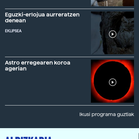
Eguzki-erlojua aurreratzen
denean
EKLIPSEA
Astro erregearen koroa
agerian
Ikusi programa guztiak