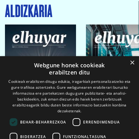
ALDIZKARIA
×
Webgune honek cookieak
erabiltzen ditu
Cookieak erabiltzen ditugu edukia, iragarkiak pertsonalizatzeko eta
gure trafikoa aztertzeko. Gure webgunearen erabilerari buruzko
informazioa ere partekatzen dugu gure publizitate- eta analisi-
bazkideekin, zuk eman diezun edo haiek beren zerbitzuak
erabiltzeagatik bildu duten beste informazio batzuekin konbina
dezaketenak.
BEHAR-BEHARREZKOA
ERRENDIMENDUA
BIDERATZEA
FUNTZIONALTASUNA
2026ko eka. 1a
2026ko mar. 1a