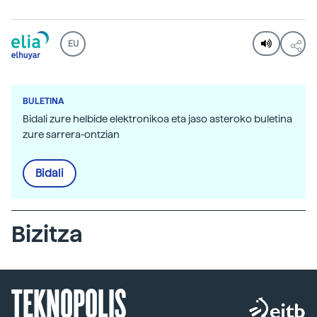
EU
BULETINA
Bidali zure helbide elektronikoa eta jaso asteroko buletina
zure sarrera-ontzian
Bidali
Bizitza
TEKNOPOLIS