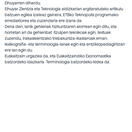
Elhuyarren dihardu.
Elhuyar Zientzia eta Teknologia aldizkarian argitaratutako artikulu
batzuen egilea izateaz gainera, ETBko Teknopolis programako
erredaktorea eta zuzendaria ere izana da.
Dena den, lanik gehienak hizkuntzaren alorrean egin ditu, eta
horretan ari da gehienbat: itzulpen teknikoak egin, testuak
zuzendu, irakasleentzako trebakuntza-ikastaroak eman,
lexikografia- eta terminologia-lanak egin eta entziklopediagintzan
ere lan egin du.
Euskaltzain urgazlea da, eta Euskaltzaindiko Exonomastika
batzordeko idazkaria. Terminologia batzordeko kidea da.