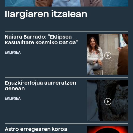
Ilargiaren itzalean
Naiara Barrado: "Eklipsea
kasualitate kosmiko bat da"
EKLIPSEA
Eguzki-erlojua aurreratzen
denean
EKLIPSEA
Astro erregearen koroa