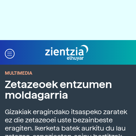
MULTIMEDIA
Zetazeoek entzumen
moldagarria
Gizakiak eragindako itsaspeko zaratek
ez die zetazeoei uste bezainbeste
eragiten. Ikerketa batek aurkitu du lau