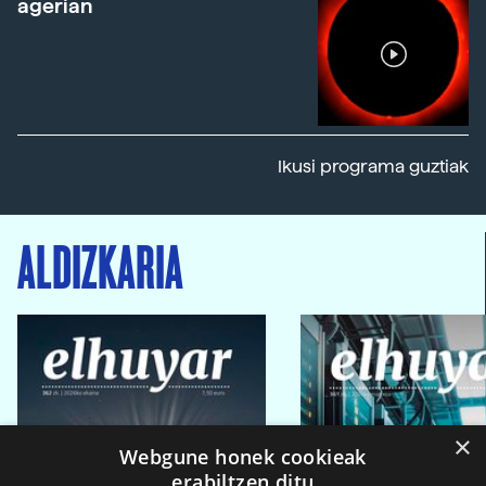
agerian
Ikusi programa guztiak
ALDIZKARIA
×
Webgune honek cookieak
erabiltzen ditu