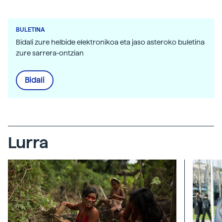
BULETINA
Bidali zure helbide elektronikoa eta jaso asteroko buletina
zure sarrera-ontzian
Bidali
Lurra