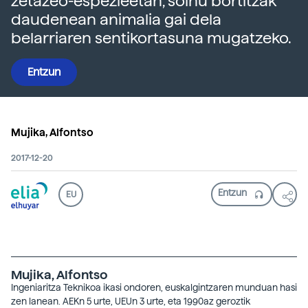
zetazeo-espezieetan, soinu bortitzak
daudenean animalia gai dela
belarriaren sentikortasuna mugatzeko.
Entzun
Mujika, Alfontso
2017-12-20
EU
Mujika, Alfontso
Ingeniaritza Teknikoa ikasi ondoren, euskalgintzaren munduan hasi
zen lanean. AEKn 5 urte, UEUn 3 urte, eta 1990az geroztik