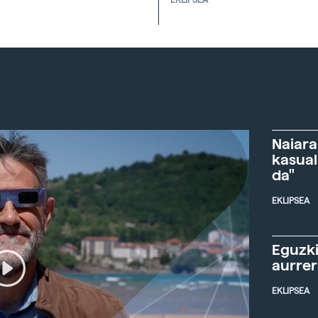
Naiara
kasual
da"
EKLIPSEA
Eguzki
aurre
EKLIPSEA