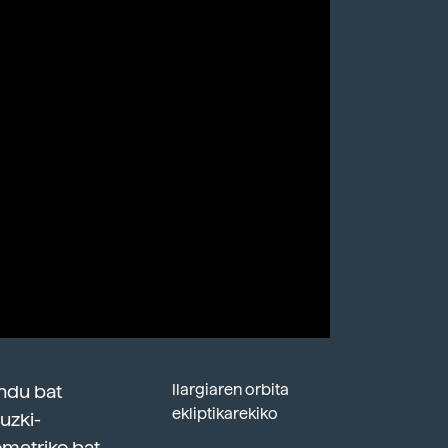
endu bat
Ilargiaren orbita
ekliptikarekiko
uzki-
ometriko bat