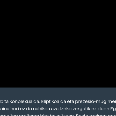
orbita konplexua da. Eliptikoa da eta prezesio-mugim
Baina hori ez da nahikoa azaltzeko zergatik ez duen Eg
 eragiten orbitaren bira bakoitzean. Beste azalpen ge