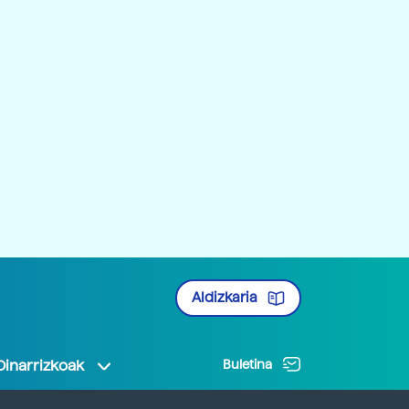
Aldizkaria
Oinarrizkoak
Buletina