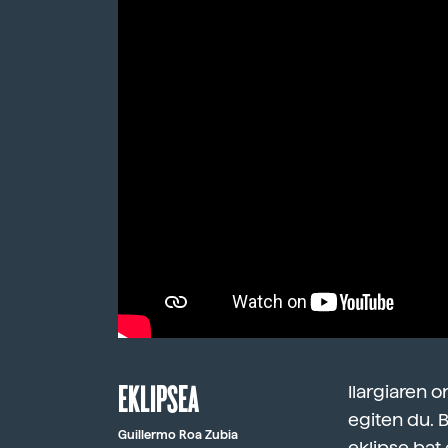
EKLIPSEA
Ilargiaren 
egiten du. 
Guillermo Roa Zubia
eklipse bat