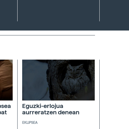
psea
Eguzki-erlojua
bat
aurreratzen denean
EKLIPSEA