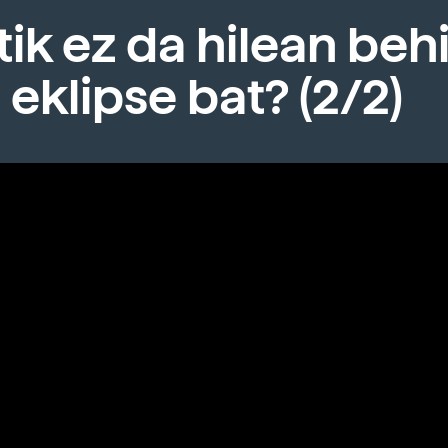
ik ez da hilean beh
 eklipse bat? (2/2)