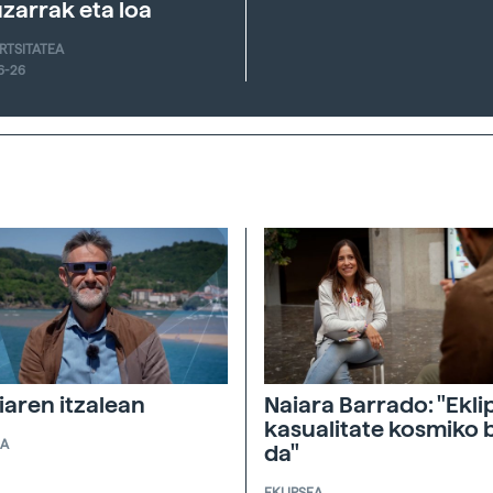
zarrak eta loa
ERTSITATEA
6-26
giaren itzalean
Naiara Barrado: "Ekli
kasualitate kosmiko 
EA
da"
EKLIPSEA