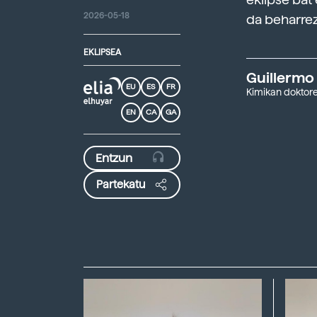
2026-05-18
da beharre
EKLIPSEA
Guillermo
EU
ES
FR
Kimikan doktore
EN
CA
GA
Partekatu