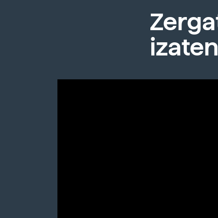
Zergat
izaten