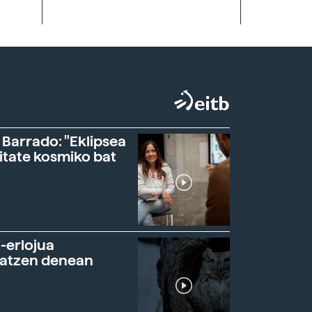
 Barrado: "Eklipsea
itate kosmiko bat
-erlojua
ratzen denean