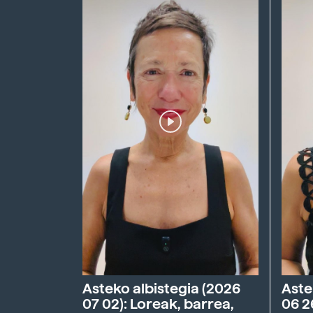
Asteko albistegia (2026
Aste
07 02): Loreak, barrea,
06 2