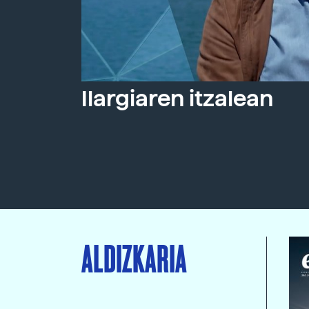
Ilargiaren itzalean
ALDIZKARIA