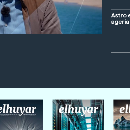
Astro 
ageria