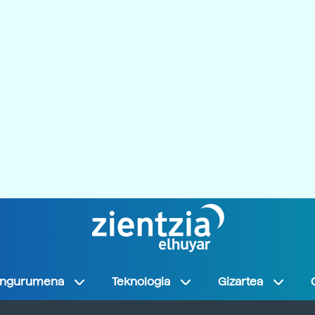
Ingurumena
Teknologia
Gizartea