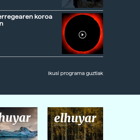
erregearen koroa
n
Ikusi programa guztiak