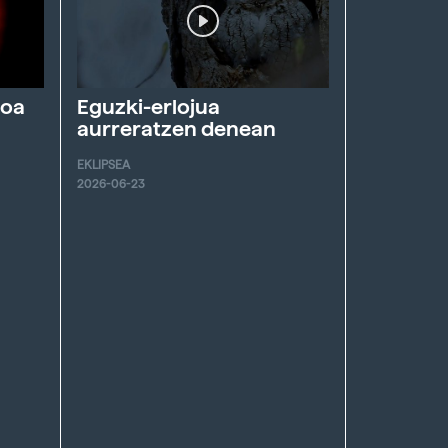
roa
Eguzki-erlojua
aurreratzen denean
EKLIPSEA
2026-06-23