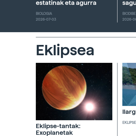
estatinak eta agurra
sagu
BIOLOGIA
BIODIB
2026-07-03
2026-0
Eklipsea
Ilar
EKLIPS
Eklipse-tantak:
Exoplanetak