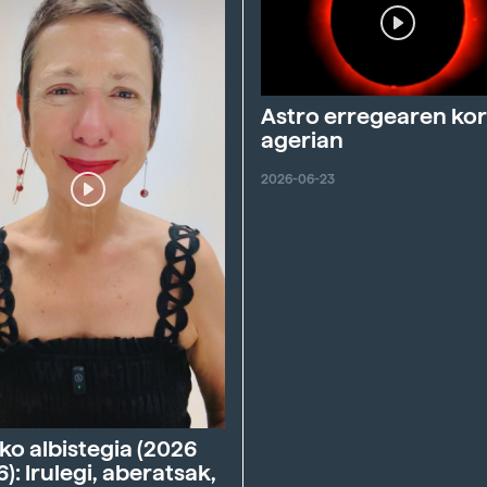
Astro erregearen ko
agerian
2026-06-23
ko albistegia (2026
6): Irulegi, aberatsak,