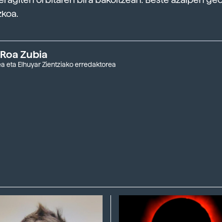
zkoa.
 Roa Zubia
a eta Elhuyar Zientziako erredaktorea