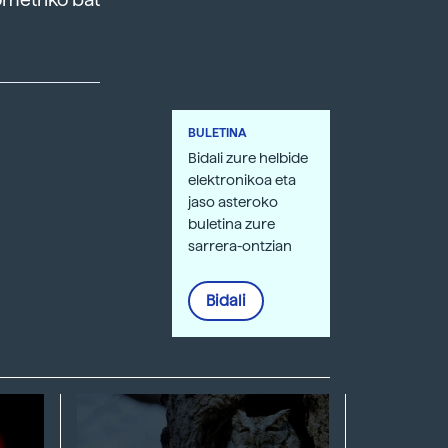
BULETINA
Bidali zure helbide
elektronikoa eta
jaso asteroko
buletina zure
sarrera-ontzian
Bidali