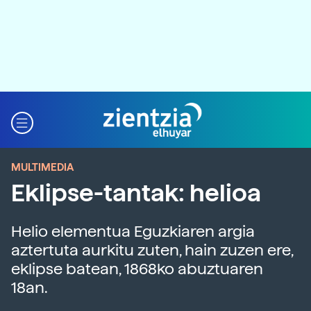
MULTIMEDIA
Eklipse-tantak: helioa
Helio elementua Eguzkiaren argia
aztertuta aurkitu zuten, hain zuzen ere,
eklipse batean, 1868ko abuztuaren
18an.