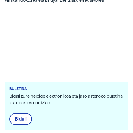
Kimikan doktorea eta Elhuyar Zientziako erredaktorea
BULETINA
Bidali zure helbide elektronikoa eta jaso asteroko buletina
zure sarrera-ontzian
Bidali