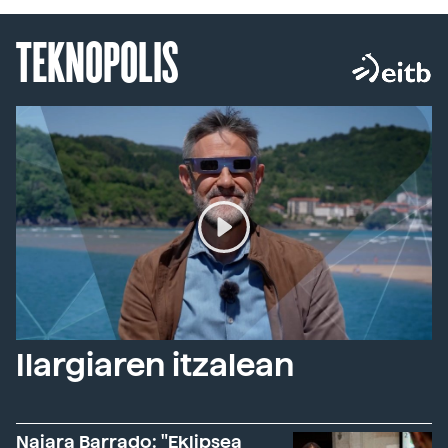
TEKNOPOLIS
Ilargiaren itzalean
Naiara Barrado: "Eklipsea