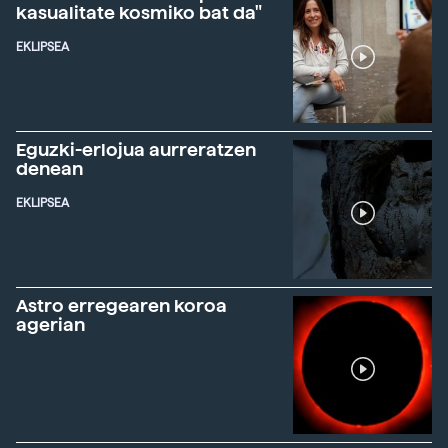
kasualitate kosmiko bat da"
EKLIPSEA
Eguzki-erlojua aurreratzen
denean
EKLIPSEA
Astro erregearen koroa
agerian