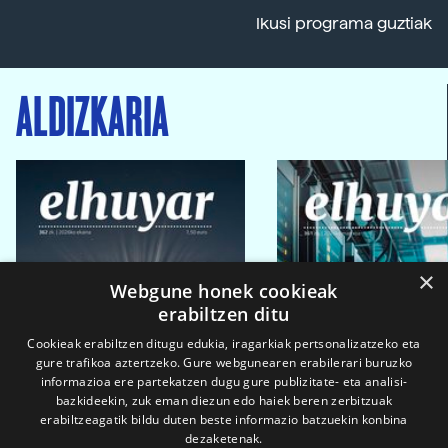
Ikusi programa guztiak
ALDIZKARIA
×
Webgune honek cookieak
erabiltzen ditu
Cookieak erabiltzen ditugu edukia, iragarkiak pertsonalizatzeko eta
gure trafikoa aztertzeko. Gure webgunearen erabilerari buruzko
informazioa ere partekatzen dugu gure publizitate- eta analisi-
bazkideekin, zuk eman diezun edo haiek beren zerbitzuak
erabiltzeagatik bildu duten beste informazio batzuekin konbina
dezaketenak.