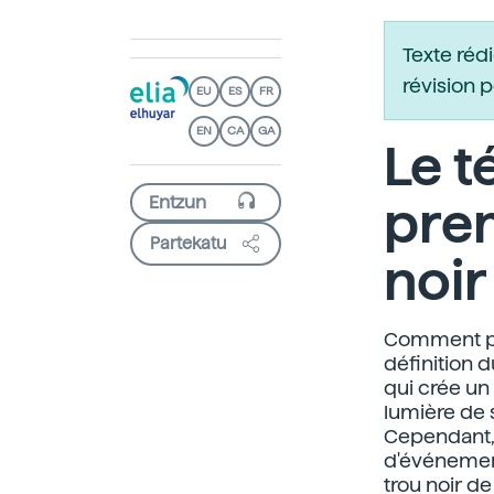
Texte réd
révision 
EU
ES
FR
EN
CA
GA
Le t
prem
Partekatu
noir
Comment pre
définition d
qui crée un
lumière de 
Cependant, 
d'événements
trou noir de