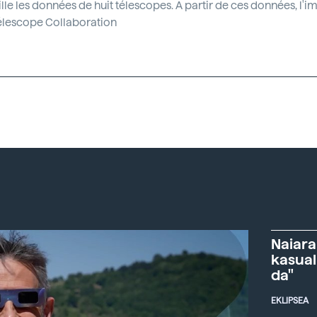
ille les données de huit télescopes. A partir de ces données, l'
Télescope Collaboration
Naiara
kasual
da"
EKLIPSEA