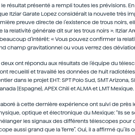
e résultat présenté a rempli toutes les prévisions. En f
ique Itziar Garate Lopez considérait la nouvelle très i
emière preuve directe de l’existence de trous noirs, ell
 la relativité générale dit sur les trous noirs ». Itzia
eaucoup d'intérêt: « Vous pouvez confirmer la relati
nd champ gravitationnel ou vous verrez des déviation
 deux ont répondu aux résultats de l'équipe du téles
nt recueilli et travaillé les données de huit radiotéle
tier dans le projet EHT: SPT Polo Sud, SMT Arizona, 
anada (Espagne), APEX Chili et ALMA et LMT Mexique.
aboré à cette dernière expérience ont suivi de près le
ophysique, optique et électronique du Mexique: “Ils se
mélanger les signaux des différents télescopes pour o
cope aussi grand que la Terre”. Oui, il a affirmé qu’ils 