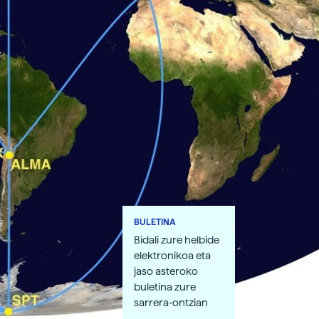
BULETINA
Bidali zure helbide
elektronikoa eta
jaso asteroko
buletina zure
sarrera-ontzian