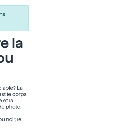
ns
e la
ou
iable? La
est le corps
 et la
de photo.
u noir, le