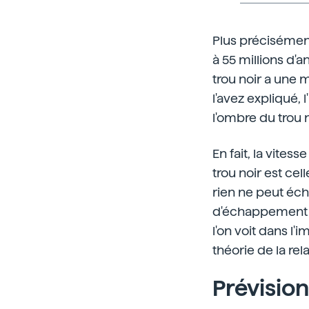
Plus précisément,
à 55 millions d'a
trou noir a une 
l'avez expliqué, 
l'ombre du trou n
En fait, la vites
trou noir est cel
rien ne peut écha
d'échappement cl
l'on voit dans l'
théorie de la rel
Prévisio