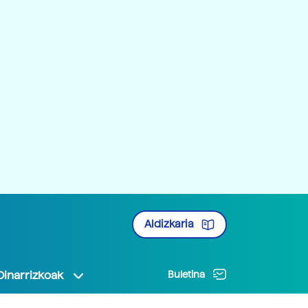
Aldizkaria
Oinarrizkoak
Buletina