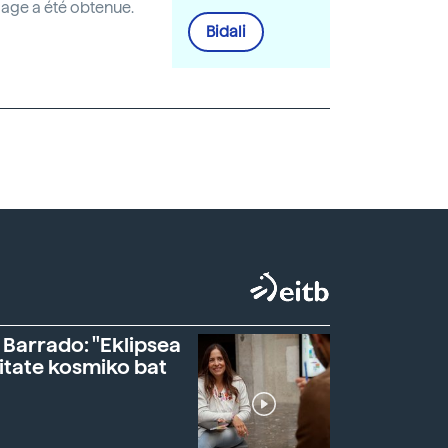
image a été obtenue.
Bidali
 Barrado: "Eklipsea
itate kosmiko bat