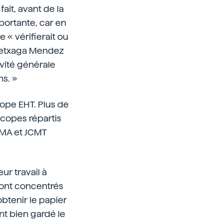
ait, avant de la
mportante, car en
e « vérifierait ou
r Aretxaga Mendez
vité générale
s. »
cope EHT. Plus de
scopes répartis
SMA et JCMT
ur travail à
 sont concentrés
btenir le papier
ont bien gardé le