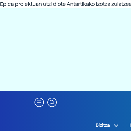
Epica proiektuan utzi diote Antartikako izotza zulatzear
Bizitza