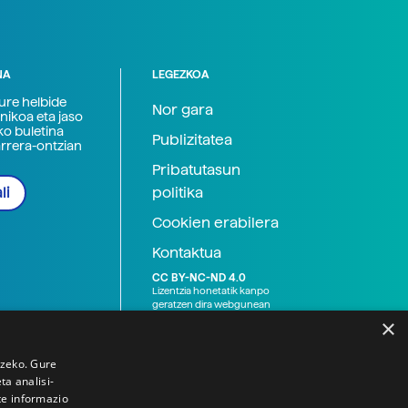
NA
LEGEZKOA
zure helbide
Nor gara
nikoa eta jaso
ko buletina
Publizitatea
arrera-ontzian
Pribatutasun
politika
li
Cookien erabilera
Kontaktua
CC BY-NC-ND 4.0
Lizentzia honetatik kanpo
geratzen dira webgunean
argitaratutako baliabide
×
grafikoak (argazki eta
ilustrazioak), baita Elhuyar ez
den bestelako erakunde eta
tzeko. Gure
norbanakoek idatzitakoak
a analisi-
ere. Kanpo-esteken bidez
te informazio
emandako edukiak esteka