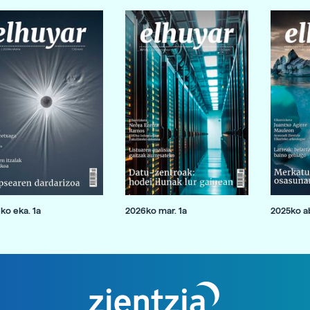
ko eka. 1a
2026ko mar. 1a
2025ko ab