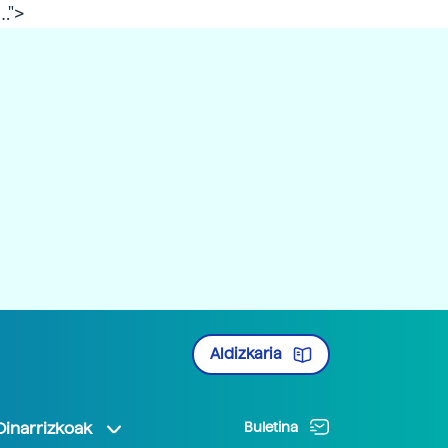
b…">
Aldizkaria
Oinarrizkoak
Buletina