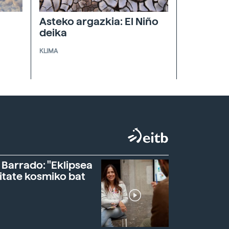
Asteko argazkia: El Niño
deika
KLIMA
 Barrado: "Eklipsea
itate kosmiko bat