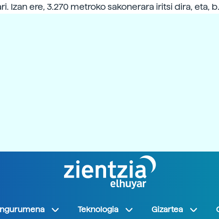
i. Izan ere, 3.270 metroko sakonerara iritsi dira, eta, 
Ingurumena
Teknologia
Gizartea