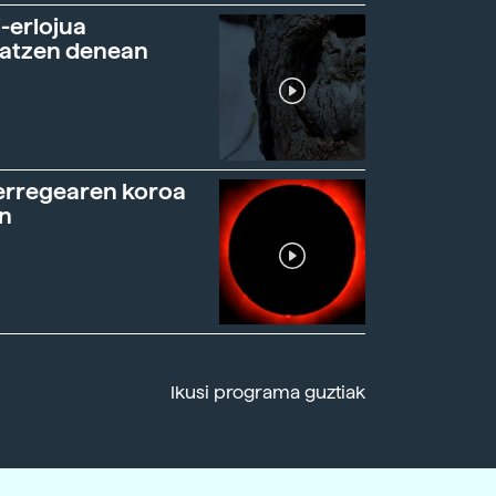
-erlojua
ratzen denean
erregearen koroa
n
Ikusi programa guztiak