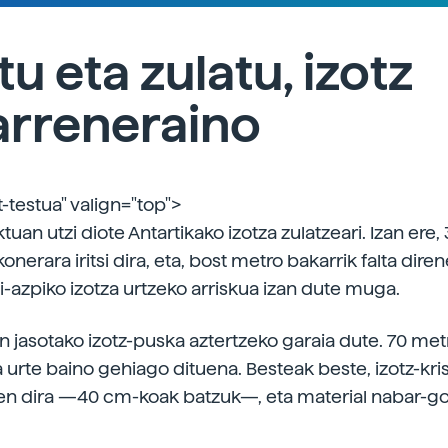
tu eta zulatu, izotz
arreneraino
t-testua" valign="top">
tuan utzi diote Antartikako izotza zulatzeari. Izan ere,
nerara iritsi dira, eta, bost metro bakarrik falta diren
i-azpiko izotza urtzeko arriskua izan dute muga.
en jasotako izotz-puska aztertzeko garaia dute. 70 met
a urte baino gehiago dituena. Besteak beste, izotz-kri
n dira —40 cm-koak batzuk—, eta material nabar-go