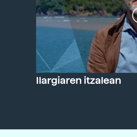
Ilargiaren itzalean