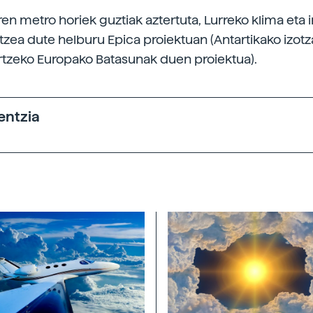
aren metro horiek guztiak aztertuta, Lurreko klima et
tzea dute helburu Epica proiektuan (Antartikako izot
rtzeko Europako Batasunak duen proiektua).
entzia