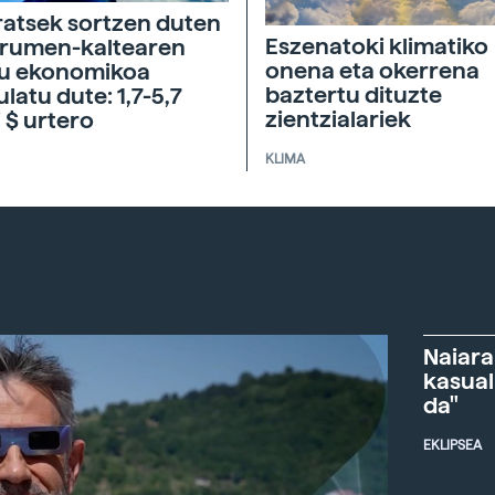
atsek sortzen duten
Eszenatoki klimatiko
rumen-kaltearen
onena eta okerrena
tu ekonomikoa
baztertu dituzte
ulatu dute: 1,7-5,7
zientzialariek
i $ urtero
KLIMA
Naiara
kasual
da"
EKLIPSEA