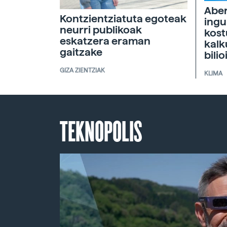
Aber
Kontzientziatuta egoteak
ingu
neurri publikoak
kos
eskatzera eraman
kalk
gaitzake
bilio
GIZA ZIENTZIAK
KLIMA
TEKNOPOLIS