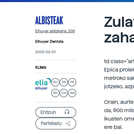
ALBISTEAK
Zula
zah
Elhuyar aldizkaria: 206
Elhuyar Zientzia
2005-02-01
td class="ar
KLIMA
Epica proiek
metroko sako
EU
ES
FR
jotzeko, azp
EN
CA
GA
Orain, aurt
da, 900 mil
ikusten ome
Partekatu
ere bai.