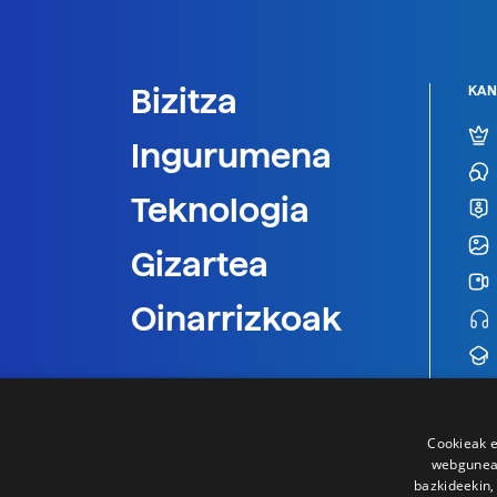
Bizitza
KAN
Ingurumena
Teknologia
Gizartea
Oinarrizkoak
Cookieak e
webgunear
bazkideekin,