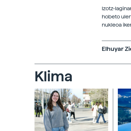
Izotz-lagin
hobeto uler
nukleoa ike
Elhuyar Zi
Klima