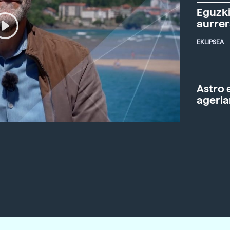
Eguzki
aurre
EKLIPSEA
Astro 
ageria