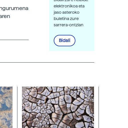
elektronikoa eta
a ingurumena
jaso asteroko
zaren
buletina zure
sarrera-ontzian
Bidali