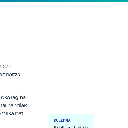
 3.270
ez haitza
roko lagina
stal handiak
rriska bat
BULETINA
Bidali zure helbide