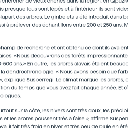
chercher de vieux chênes dans la région, en Gipuzkoa
s presque tous sont lépés et à l’intérieur ils sont vide
plupart des arbres. Le ginbeleta a été introduit dans
ssi à prélever des échantillons entre 200 et 250 ans. Ma
e champ de recherche et ont obtenu ce dont ils avaien
ises: «Nous découvrons des forêts impressionnantes
0-500 ans.» En outre, les arbres alavais étaient beauc
la dendrochronologie. « Nous avons besoin que l’arbr
 », explique Susperregi. Le climat marque les arbres, 
ion du temps que vous avez fait chaque année. Et c'e
ologues.
rtout sur la côte, les hivers sont très doux, les précip
et les arbres poussent très à l’aise », affirme Susperr
, il fait très froid en hiver et très peu de pluie en ét