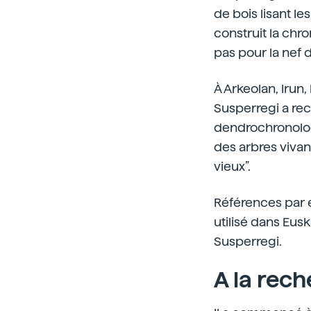
de bois lisant le
construit la chron
pas pour la nef
À Arkeolan, Irun,
Susperregi a rec
dendrochronolog
des arbres vivant
vieux”.
Références par e
utilisé dans Eus
Susperregi.
A la rec