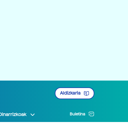
Aldizkaria
Oinarrizkoak
Buletina