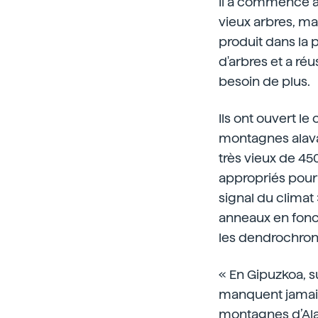
Il a commencé à 
vieux arbres, mai
produit dans la 
d'arbres et a réu
besoin de plus.
Ils ont ouvert l
montagnes alava
très vieux de 45
appropriés pour 
signal du climat
anneaux en fonct
les dendrochron
« En Gipuzkoa, su
manquent jamais 
montagnes d’Alava