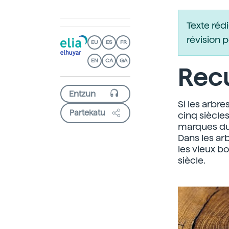
Texte réd
révision 
EU
ES
FR
EN
CA
GA
Recu
Si les arbre
Partekatu
cinq siècles
marques du 
Dans les arb
les vieux bo
siècle.