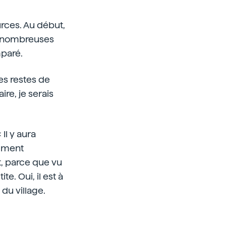
urces. Au début,
de nombreuses
mparé.
es restes de
ire, je serais
 Il y aura
emment
t, parce que vu
e. Oui, il est à
du village.