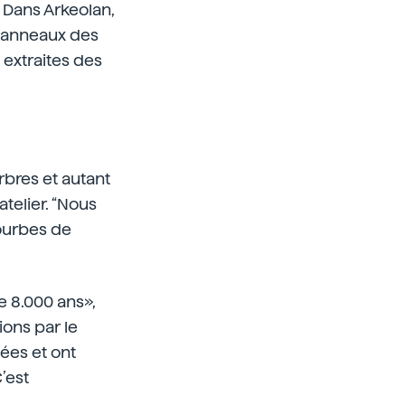
. Dans Arkeolan,
es anneaux des
 extraites des
rbres et autant
atelier. “Nous
courbes de
e 8.000 ans»,
ions par le
ées et ont
’est