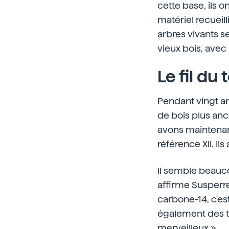
cette base, ils o
matériel recueill
arbres vivants s
vieux bois, avec 
Le fil du
Pendant vingt an
de bois plus anci
avons maintenan
référence XII. Ils
Il semble beauco
affirme Susperreg
carbone-14, c'es
également des to
merveilleux.»