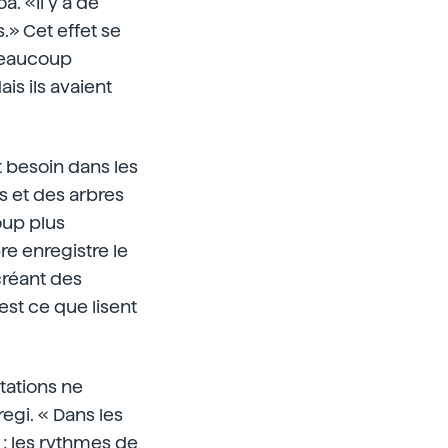
. «Il y a de
s.» Cet effet se
 beaucoup
is ils avaient
t besoin dans les
 et des arbres
oup plus
e enregistre le
créant des
st ce que lisent
itations ne
egi. « Dans les
é ; les rythmes de