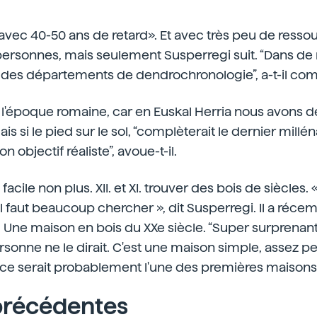
s avec 40-50 ans de retard». Et avec très peu de resso
x personnes, mais seulement Susperregi suit. “Dans 
y a des départements de dendrochronologie”, a-t-il co
r à l'époque romaine, car en Euskal Herria nous avons d
s si le pied sur le sol, “complèterait le dernier milléna
n objectif réaliste”, avoue-t-il.
acile non plus. XII. et XI. trouver des bois de siècles. «
l faut beaucoup chercher », dit Susperregi. Il a réc
. Une maison en bois du XXe siècle. “Super surprenan
ersonne ne le dirait. C'est une maison simple, assez petit
 ; ce serait probablement l'une des premières maisons 
précédentes