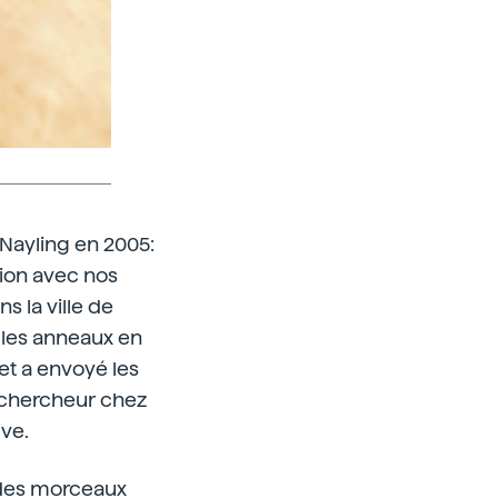
 Nayling en 2005:
tion avec nos
s la ville de
é les anneaux en
 et a envoyé les
 chercheur chez
ive.
 des morceaux