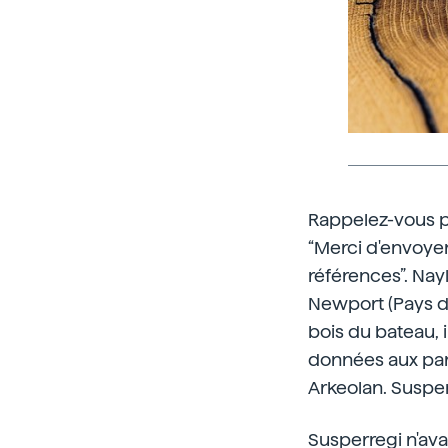
Rappelez-vous pa
“Merci d'envoye
références”. Nayl
Newport (Pays de 
bois du bateau, i
données aux par
Arkeolan. Susper
Susperregi n'av