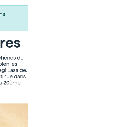
ns
res
s chênes de
bien les
egi Lasalde.
ntinue dans
u'au 20ème