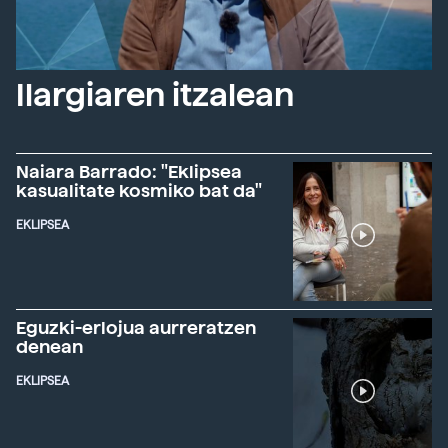
Ilargiaren itzalean
Naiara Barrado: "Eklipsea
kasualitate kosmiko bat da"
EKLIPSEA
Eguzki-erlojua aurreratzen
denean
EKLIPSEA