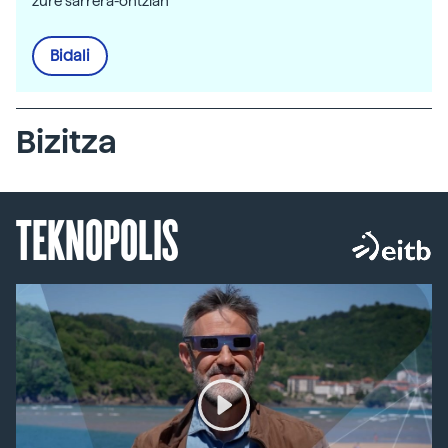
zure sarrera-ontzian
Bidali
Bizitza
TEKNOPOLIS