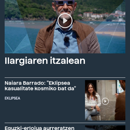
Ilargiaren itzalean
Naiara Barrado: "Eklipsea
kasualitate kosmiko bat da"
EKLIPSEA
Eguzki-erlojua aurreratzen