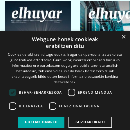
×
Webgune honek cookieak
erabiltzen ditu
Cookieak erabiltzen ditugu edukia, iragarkiak pertsonalizatzeko eta
gure trafikoa aztertzeko. Gure webgunearen erabilerari buruzko
informazioa ere partekatzen dugu gure publizitate- eta analisi-
bazkideekin, zuk eman diezun edo haiek beren zerbitzuak
erabiltzeagatik bildu duten beste informazio batzuekin konbina
dezaketenak.
BEHAR-BEHARREZKOA
ERRENDIMENDUA
BIDERATZEA
FUNTZIONALTASUNA
2026ko eka. 1a
2026ko mar. 1a
GUZTIAK ONARTU
GUZTIAK UKATU