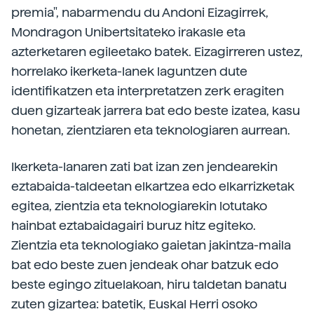
premia", nabarmendu du Andoni Eizagirrek,
Mondragon Unibertsitateko irakasle eta
azterketaren egileetako batek. Eizagirreren ustez,
horrelako ikerketa-lanek laguntzen dute
identifikatzen eta interpretatzen zerk eragiten
duen gizarteak jarrera bat edo beste izatea, kasu
honetan, zientziaren eta teknologiaren aurrean.
Ikerketa-lanaren zati bat izan zen jendearekin
eztabaida-taldeetan elkartzea edo elkarrizketak
egitea, zientzia eta teknologiarekin lotutako
hainbat eztabaidagairi buruz hitz egiteko.
Zientzia eta teknologiako gaietan jakintza-maila
bat edo beste zuen jendeak ohar batzuk edo
beste egingo zituelakoan, hiru taldetan banatu
zuten gizartea: batetik, Euskal Herri osoko