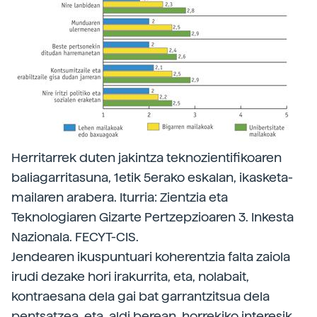
Herritarrek duten jakintza teknozientifikoaren
baliagarritasuna, 1etik 5erako eskalan, ikasketa-
mailaren arabera. Iturria: Zientzia eta
Teknologiaren Gizarte Pertzepzioaren 3. Inkesta
Nazionala. FECYT-CIS.
Jendearen ikuspuntuari koherentzia falta zaiola
irudi dezake hori irakurrita, eta, nolabait,
kontraesana dela gai bat garrantzitsua dela
pentsatzea, eta, aldi berean, horrekiko interesik