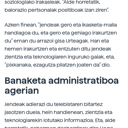
soziologiako irakasleak. "Alde horretatik,
balorazio pertsonalak positiboak izan ziren".
Azken finean, "jendeak gero eta ikasketa-maila
handiagoa du, eta gero eta gehiago irakurtzen
du" eman du arrazoi gisa Urteagak. Han eta
hemen irakurtzen eta entzuten ditu jendeak
zientzia eta teknologiaren inguruko gaiak, eta,
"pixkanaka, ezagutza pilatzen joaten da" dio.
Banaketa administratiboa
agerian
Jendeak adierazi du telebistaren bitartez
jasotzen duela, hein handienean, zientzia eta
teknologiarekin lotutako informazioa. Eta, alde