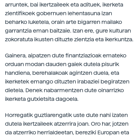
arruntek, bai ikertzaileek eta adituek, ikerketa
zientifikoek gobernuen lehentasuna izan
beharko luketela, orain arte bigarren mailako
garrantzia eman baitzaie. Izan ere, gure kulturan
zokoratuta ikusten dituzte zientzia eta ikerkuntza.
Gainera, aipatzen dute finantziazioak emateko
orduan modan dauden gaiek dutela pisurik
handiena, berehalakoak agintzen duela, eta
ikerketek emango dituzten irabaziei begiratzen
dietela. Denek nabarmentzen dute oinarrizko
ikerketa gutxietsita dagoela.
Horregatik guztiarengatik uste dute nahi izaten
dutela ikertzaileek atzerrira joan. Oro har, jotzen
da atzerriko herrialdeetan, bereziki Europan eta