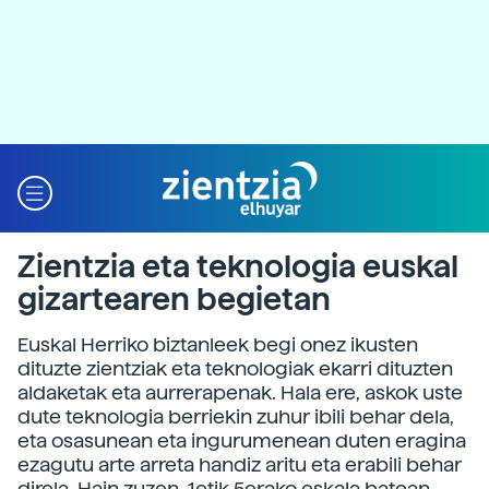
Zientzia eta teknologia euskal
gizartearen begietan
Euskal Herriko biztanleek begi onez ikusten
dituzte zientziak eta teknologiak ekarri dituzten
aldaketak eta aurrerapenak. Hala ere, askok uste
dute teknologia berriekin zuhur ibili behar dela,
eta osasunean eta ingurumenean duten eragina
ezagutu arte arreta handiz aritu eta erabili behar
direla. Hain zuzen, 1etik 5erako eskala batean,