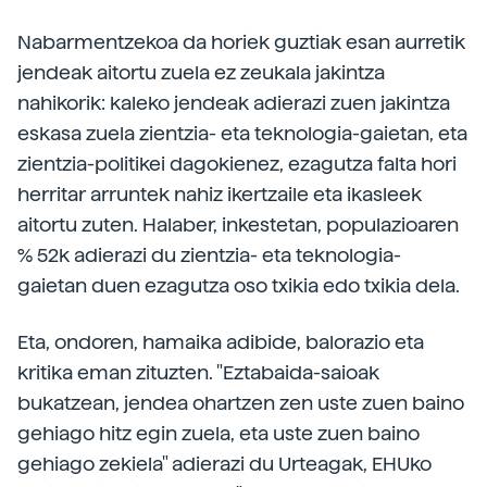
Nabarmentzekoa da horiek guztiak esan aurretik
jendeak aitortu zuela ez zeukala jakintza
nahikorik: kaleko jendeak adierazi zuen jakintza
eskasa zuela zientzia- eta teknologia-gaietan, eta
zientzia-politikei dagokienez, ezagutza falta hori
herritar arruntek nahiz ikertzaile eta ikasleek
aitortu zuten. Halaber, inkestetan, populazioaren
% 52k adierazi du zientzia- eta teknologia-
gaietan duen ezagutza oso txikia edo txikia dela.
Eta, ondoren, hamaika adibide, balorazio eta
kritika eman zituzten. "Eztabaida-saioak
bukatzean, jendea ohartzen zen uste zuen baino
gehiago hitz egin zuela, eta uste zuen baino
gehiago zekiela" adierazi du Urteagak, EHUko