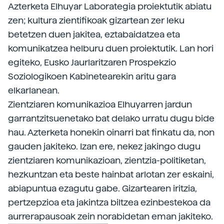
Azterketa Elhuyar Laborategia proiektutik abiatu
zen; kultura zientifikoak gizartean zer leku
betetzen duen jakitea, eztabaidatzea eta
komunikatzea helburu duen proiektutik. Lan hori
egiteko, Eusko Jaurlaritzaren Prospekzio
Soziologikoen Kabinetearekin aritu gara
elkarlanean.
Zientziaren komunikazioa Elhuyarren jardun
garrantzitsuenetako bat delako urratu dugu bide
hau. Azterketa honekin oinarri bat finkatu da, non
gauden jakiteko. Izan ere, nekez jakingo dugu
zientziaren komunikazioan, zientzia-politiketan,
hezkuntzan eta beste hainbat arlotan zer eskaini,
abiapuntua ezagutu gabe. Gizartearen iritzia,
pertzepzioa eta jakintza biltzea ezinbestekoa da
aurrerapausoak zein norabidetan eman jakiteko.