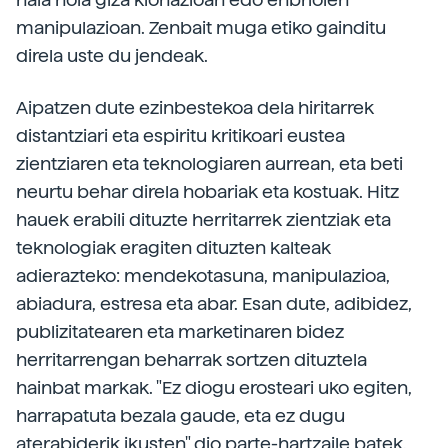
manipulazioan. Zenbait muga etiko gainditu
direla uste du jendeak.
Aipatzen dute ezinbestekoa dela hiritarrek
distantziari eta espiritu kritikoari eustea
zientziaren eta teknologiaren aurrean, eta beti
neurtu behar direla hobariak eta kostuak. Hitz
hauek erabili dituzte herritarrek zientziak eta
teknologiak eragiten dituzten kalteak
adierazteko: mendekotasuna, manipulazioa,
abiadura, estresa eta abar. Esan dute, adibidez,
publizitatearen eta marketinaren bidez
herritarrengan beharrak sortzen dituztela
hainbat markak. "Ez diogu erosteari uko egiten,
harrapatuta bezala gaude, eta ez dugu
aterabiderik ikusten" dio parte-hartzaile batek.