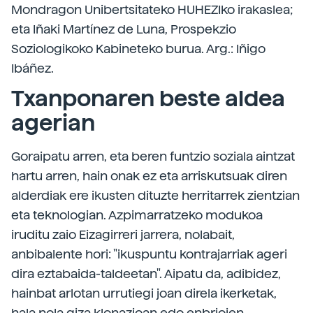
Mondragon Unibertsitateko HUHEZIko irakaslea;
eta Iñaki Martínez de Luna, Prospekzio
Soziologikoko Kabineteko burua. Arg.: Iñigo
Ibáñez.
Txanponaren beste aldea
agerian
Goraipatu arren, eta beren funtzio soziala aintzat
hartu arren, hain onak ez eta arriskutsuak diren
alderdiak ere ikusten dituzte herritarrek zientzian
eta teknologian. Azpimarratzeko modukoa
iruditu zaio Eizagirreri jarrera, nolabait,
anbibalente hori: "ikuspuntu kontrajarriak ageri
dira eztabaida-taldeetan". Aipatu da, adibidez,
hainbat arlotan urrutiegi joan direla ikerketak,
hala nola giza klonazioan edo enbrioien