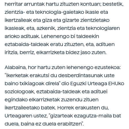
herritar arruntak hartu zituzten kontuan; bestetik,
zientzia- eta teknologia-gaietako ikasle eta
ikertzaileak eta giza eta gizarte zientzietako
ikasleak, eta, azkenik, zientzia eta teknologiaren
arloko adituak. Lehenengo bi taldeekin
eztabaida-taldeak eratu zituzten, eta, adituen
iritzia, berriz, elkarrizketa bidez jaso zuten.
Alabaina, hor hartu zuten lehenengo ezustekoa:
"ikerketak erakutsi du desberdintasunak uste
baino txikiagoak direla" dio Eguzki Urteaga EHUko
soziologoak, eztabaida-taldeak eta adituei
egindako elkarrizketak zuzendu zituen
ikertzaileetako batek. Horrek erakusten du,
Urteagaren ustez, "gizarteak ezagutza-maila bat
duela, baina ez duela erabiltzen".