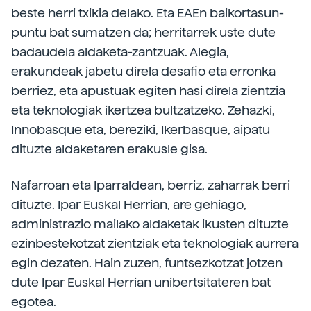
beste herri txikia delako. Eta EAEn baikortasun-
puntu bat sumatzen da; herritarrek uste dute
badaudela aldaketa-zantzuak. Alegia,
erakundeak jabetu direla desafio eta erronka
berriez, eta apustuak egiten hasi direla zientzia
eta teknologiak ikertzea bultzatzeko. Zehazki,
Innobasque eta, bereziki, Ikerbasque, aipatu
dituzte aldaketaren erakusle gisa.
Nafarroan eta Iparraldean, berriz, zaharrak berri
dituzte. Ipar Euskal Herrian, are gehiago,
administrazio mailako aldaketak ikusten dituzte
ezinbestekotzat zientziak eta teknologiak aurrera
egin dezaten. Hain zuzen, funtsezkotzat jotzen
dute Ipar Euskal Herrian unibertsitateren bat
egotea.