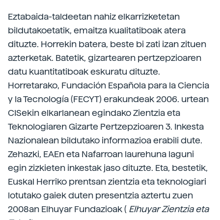
Eztabaida-taldeetan nahiz elkarrizketetan
bildutakoetatik, emaitza kualitatiboak atera
dituzte. Horrekin batera, beste bi zati izan zituen
azterketak. Batetik, gizartearen pertzepzioaren
datu kuantitatiboak eskuratu dituzte.
Horretarako, Fundación Española para la Ciencia
y la Tecnología (FECYT) erakundeak 2006. urtean
CISekin elkarlanean egindako Zientzia eta
Teknologiaren Gizarte Pertzepzioaren 3. Inkesta
Nazionalean bildutako informazioa erabili dute.
Zehazki, EAEn eta Nafarroan laurehuna laguni
egin zizkieten inkestak jaso dituzte. Eta, bestetik,
Euskal Herriko prentsan zientzia eta teknologiari
lotutako gaiek duten presentzia aztertu zuen
2008an Elhuyar Fundazioak (
Elhuyar Zientzia eta