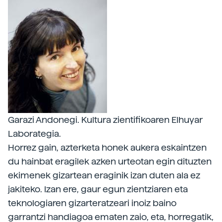
Garazi Andonegi. Kultura zientifikoaren Elhuyar
Laborategia.
Horrez gain, azterketa honek aukera eskaintzen
du hainbat eragilek azken urteotan egin dituzten
ekimenek gizartean eraginik izan duten ala ez
jakiteko. Izan ere, gaur egun zientziaren eta
teknologiaren gizarteratzeari inoiz baino
garrantzi handiagoa ematen zaio, eta, horregatik,