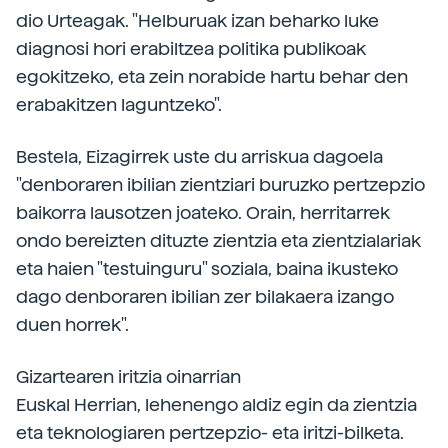
dio Urteagak. "Helburuak izan beharko luke
diagnosi hori erabiltzea politika publikoak
egokitzeko, eta zein norabide hartu behar den
erabakitzen laguntzeko".
Bestela, Eizagirrek uste du arriskua dagoela
"denboraren ibilian zientziari buruzko pertzepzio
baikorra lausotzen joateko. Orain, herritarrek
ondo bereizten dituzte zientzia eta zientzialariak
eta haien "testuinguru" soziala, baina ikusteko
dago denboraren ibilian zer bilakaera izango
duen horrek".
Gizartearen iritzia oinarrian
Euskal Herrian, lehenengo aldiz egin da zientzia
eta teknologiaren pertzepzio- eta iritzi-bilketa.