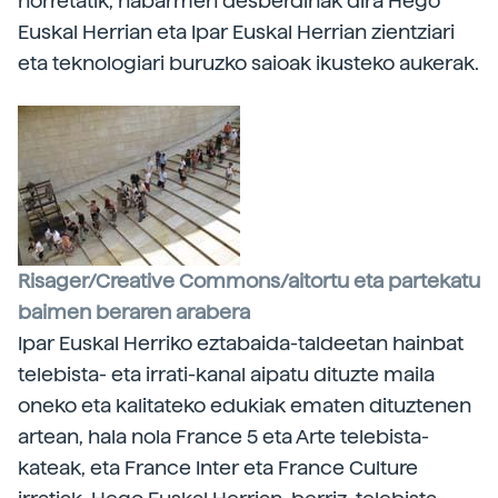
horretatik, nabarmen desberdinak dira Hego
Euskal Herrian eta Ipar Euskal Herrian zientziari
eta teknologiari buruzko saioak ikusteko aukerak.
Risager/Creative Commons/aitortu eta partekatu
baimen beraren arabera
Ipar Euskal Herriko eztabaida-taldeetan hainbat
telebista- eta irrati-kanal aipatu dituzte maila
oneko eta kalitateko edukiak ematen dituztenen
artean, hala nola France 5 eta Arte telebista-
kateak, eta France Inter eta France Culture