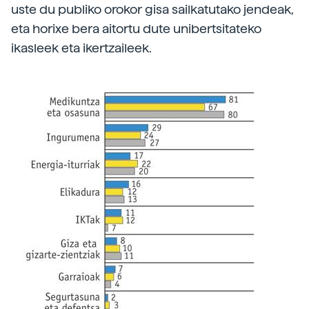
uste du publiko orokor gisa sailkatutako jendeak,
eta horixe bera aitortu dute unibertsitateko
ikasleek eta ikertzaileek.