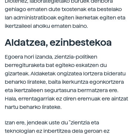
Diotenez, laborategietako buruek denbora
gehiago ematen dute txostenak eta bestelako
lan administratiboak egiten ikerketak egiten eta
ikertzaileei aholku ematen baino.
Aldatzea, ezinbestekoa
Egoera hori izanda, zientzia-politiken
berregituraketa bat egiteko eskatzen du
gizarteak. Aldaketak ongizatea lortzera bideratu
beharko lirateke, baita ikerkuntza egonkortzera
eta ikertzaileen segurtasuna bermatzera ere.
Hala, errentagarriak ez diren eremuak ere aintzat
hartu beharko lirateke.
Izan ere, jendeak uste du "zientzia eta
teknologian ez inbertitzea dela geroan ez