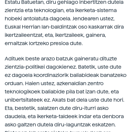
Estatu Batuetan, diru gehiago inbertitzen dutela
zientzia eta teknologian, eta ikerketa-sistema
hobeki antolatuta dagoela. Jendearen ustez,
Euskal Herrian lan-baldintzak oso kaskarrak dira
ikertzaileentzat, eta, ikertzaileek, gainera,
emaitzak lortzeko presioa dute.
Adituek beste arazo batzuk gaineratu dituzte
zientzia-politikei dagokienez. Batetik, uste dute
ez dagoela koordinaziorik baliabideak banatzeko
orduan. Haien ustez, azkenaldian zentro
teknologikoek baliabide pila bat izan dute, eta
unibertsitateek ez. Akats bat dela uste dute hori.
Eta, bestetik, salatzen dute diru-iturri asko
daudela, eta ikerketa-taldeek indar eta denbora
asko galtzen dutela diru-laguntzak eskatzen.