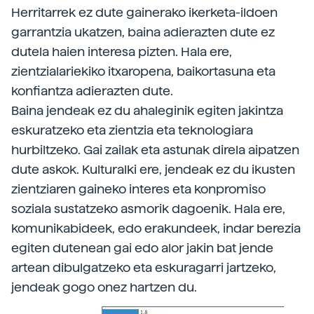
Herritarrek ez dute gainerako ikerketa-ildoen
garrantzia ukatzen, baina adierazten dute ez
dutela haien interesa pizten. Hala ere,
zientzialariekiko itxaropena, baikortasuna eta
konfiantza adierazten dute.
Baina jendeak ez du ahaleginik egiten jakintza
eskuratzeko eta zientzia eta teknologiara
hurbiltzeko. Gai zailak eta astunak direla aipatzen
dute askok. Kulturalki ere, jendeak ez du ikusten
zientziaren gaineko interes eta konpromiso
soziala sustatzeko asmorik dagoenik. Hala ere,
komunikabideek, edo erakundeek, indar berezia
egiten dutenean gai edo alor jakin bat jende
artean dibulgatzeko eta eskuragarri jartzeko,
jendeak gogo onez hartzen du.