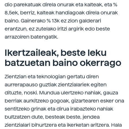
dio parekatuak direla onurak eta kalteak, eta %
8,5ek, berriz, kalteak handiagoak direla onurak
baino. Gainerako % 13k ez zion galderari
erantzun, ez zutelako iritzi argirik edo beste
arrazoiren batengatik.
Ikertzaileak, beste leku
batzuetan baino okerrago
Zientzian eta teknologian gertatu diren
aurrerapauso guztiak zientzialariek egiten
dituzte, noski. Mundua ulertzeko nahiak, gauza
berriak aurkitzeko gogoak, gizartearen esker ona
sentitzeko grinak eta dirua irabazteko nahiak
bultzatzen dute, besteak beste, jendea
zientzialari bihurtzera eta ikerketan aritzera. Hala