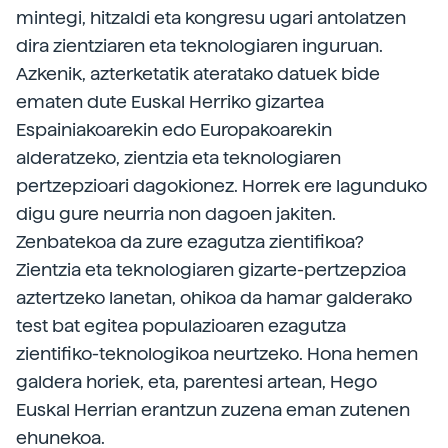
mintegi, hitzaldi eta kongresu ugari antolatzen
dira zientziaren eta teknologiaren inguruan.
Azkenik, azterketatik ateratako datuek bide
ematen dute Euskal Herriko gizartea
Espainiakoarekin edo Europakoarekin
alderatzeko, zientzia eta teknologiaren
pertzepzioari dagokionez. Horrek ere lagunduko
digu gure neurria non dagoen jakiten.
Zenbatekoa da zure ezagutza zientifikoa?
Zientzia eta teknologiaren gizarte-pertzepzioa
aztertzeko lanetan, ohikoa da hamar galderako
test bat egitea populazioaren ezagutza
zientifiko-teknologikoa neurtzeko. Hona hemen
galdera horiek, eta, parentesi artean, Hego
Euskal Herrian erantzun zuzena eman zutenen
ehunekoa.