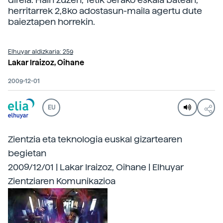
herritarrek 2,8ko adostasun-maila agertu dute
baieztapen horrekin.
Elhuyar aldizkaria: 259
Lakar Iraizoz, Oihane
2009-12-01
EU
Zientzia eta teknologia euskal gizartearen
begietan
2009/12/01 | Lakar Iraizoz, Oihane | Elhuyar
Zientziaren Komunikazioa