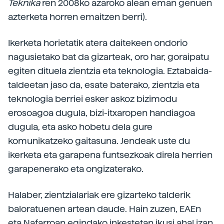
Teknika
ren 2008ko azaroko alean eman genuen
azterketa horren emaitzen berri).
Ikerketa horietatik atera daitekeen ondorio
nagusietako bat da gizarteak, oro har, goraipatu
egiten dituela zientzia eta teknologia. Eztabaida-
taldeetan jaso da, esate baterako, zientzia eta
teknologia berriei esker askoz bizimodu
erosoagoa dugula, bizi-itxaropen handiagoa
dugula, eta asko hobetu dela gure
komunikatzeko gaitasuna. Jendeak uste du
ikerketa eta garapena funtsezkoak direla herrien
garapenerako eta ongizaterako.
Halaber, zientzialariak ere gizarteko talderik
baloratuenen artean daude. Hain zuzen, EAEn
eta Nafarroan egindako inkestetan ikusi ahal izan