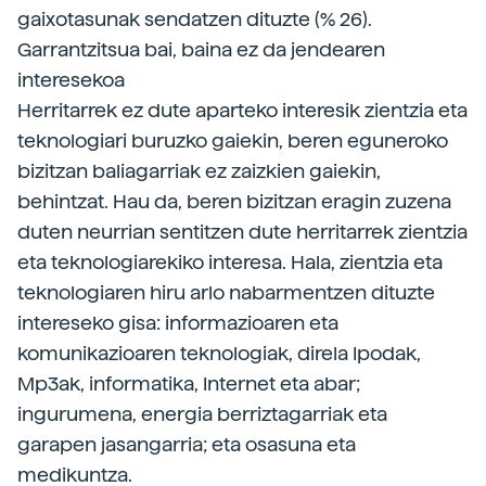
gaixotasunak sendatzen dituzte (% 26).
Garrantzitsua bai, baina ez da jendearen
interesekoa
Herritarrek ez dute aparteko interesik zientzia eta
teknologiari buruzko gaiekin, beren eguneroko
bizitzan baliagarriak ez zaizkien gaiekin,
behintzat. Hau da, beren bizitzan eragin zuzena
duten neurrian sentitzen dute herritarrek zientzia
eta teknologiarekiko interesa. Hala, zientzia eta
teknologiaren hiru arlo nabarmentzen dituzte
intereseko gisa: informazioaren eta
komunikazioaren teknologiak, direla Ipodak,
Mp3ak, informatika, Internet eta abar;
ingurumena, energia berriztagarriak eta
garapen jasangarria; eta osasuna eta
medikuntza.