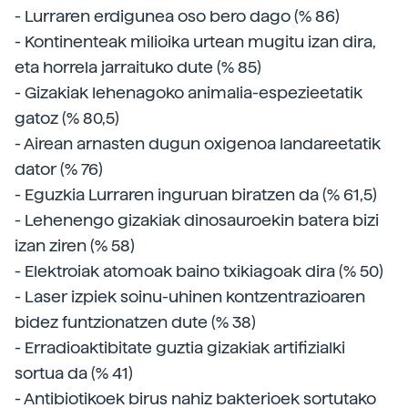
- Lurraren erdigunea oso bero dago (% 86)
- Kontinenteak milioika urtean mugitu izan dira,
eta horrela jarraituko dute (% 85)
- Gizakiak lehenagoko animalia-espezieetatik
gatoz (% 80,5)
- Airean arnasten dugun oxigenoa landareetatik
dator (% 76)
- Eguzkia Lurraren inguruan biratzen da (% 61,5)
- Lehenengo gizakiak dinosauroekin batera bizi
izan ziren (% 58)
- Elektroiak atomoak baino txikiagoak dira (% 50)
- Laser izpiek soinu-uhinen kontzentrazioaren
bidez funtzionatzen dute (% 38)
- Erradioaktibitate guztia gizakiak artifizialki
sortua da (% 41)
- Antibiotikoek birus nahiz bakterioek sortutako