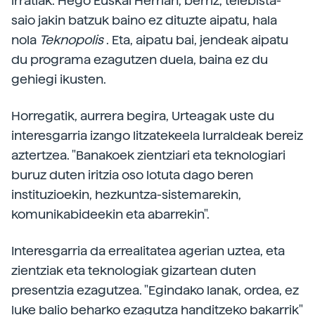
irratiak. Hego Euskal Herrian, berriz, telebista-
saio jakin batzuk baino ez dituzte aipatu, hala
nola
Teknopolis
. Eta, aipatu bai, jendeak aipatu
du programa ezagutzen duela, baina ez du
gehiegi ikusten.
Horregatik, aurrera begira, Urteagak uste du
interesgarria izango litzatekeela lurraldeak bereiz
aztertzea. "Banakoek zientziari eta teknologiari
buruz duten iritzia oso lotuta dago beren
instituzioekin, hezkuntza-sistemarekin,
komunikabideekin eta abarrekin".
Interesgarria da errealitatea agerian uztea, eta
zientziak eta teknologiak gizartean duten
presentzia ezagutzea. "Egindako lanak, ordea, ez
luke balio beharko ezagutza handitzeko bakarrik"