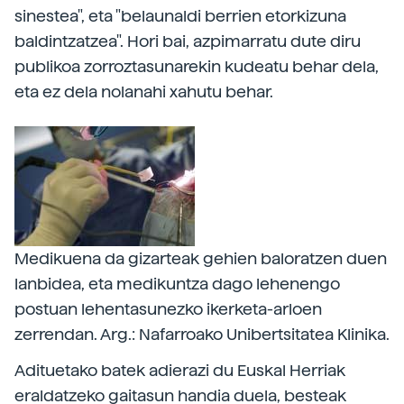
sinestea", eta "belaunaldi berrien etorkizuna
baldintzatzea". Hori bai, azpimarratu dute diru
publikoa zorroztasunarekin kudeatu behar dela,
eta ez dela nolanahi xahutu behar.
Medikuena da gizarteak gehien baloratzen duen
lanbidea, eta medikuntza dago lehenengo
postuan lehentasunezko ikerketa-arloen
zerrendan. Arg.: Nafarroako Unibertsitatea Klinika.
Adituetako batek adierazi du Euskal Herriak
eraldatzeko gaitasun handia duela, besteak