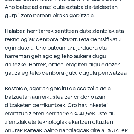
Aho batez adierazi dute eztabaida-taldeetan
gurpil zoro batean biraka gabiltzala.
Halaber, herritarrek sentitzen dute zientziak eta
teknologiak denbora bizkortu eta dentsifikatu
egin dutela. Une batean lan, jarduera eta
harreman gehiago egiteko aukera dugu
daitezke. Horrek, ordea, eragiten digu edozer
gauza egiteko denbora gutxi dugula pentsatzea.
Bestalde, agerian gelditu da oso zaila dela
batzuetan aurreikustea zer ondorio izan
ditzaketen berrikuntzek. Oro har, inkestei
erantzun zieten herritarren % 41,5ek uste du
zientziak eta teknologiak ekartzen dituzten
onurak kalteak baino handiagoak direla. % 37,5ek