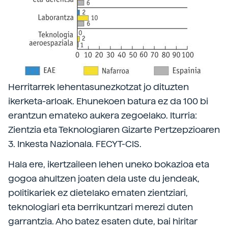
Herritarrek lehentasunezkotzat jo dituzten
ikerketa-arloak. Ehunekoen batura ez da 100 bi
erantzun emateko aukera zegoelako. Iturria:
Zientzia eta Teknologiaren Gizarte Pertzepzioaren
3. Inkesta Nazionala. FECYT-CIS.
Hala ere, ikertzaileen lehen uneko bokazioa eta
gogoa ahultzen joaten dela uste du jendeak,
politikariek ez dietelako ematen zientziari,
teknologiari eta berrikuntzari merezi duten
garrantzia. Aho batez esaten dute, bai hiritar