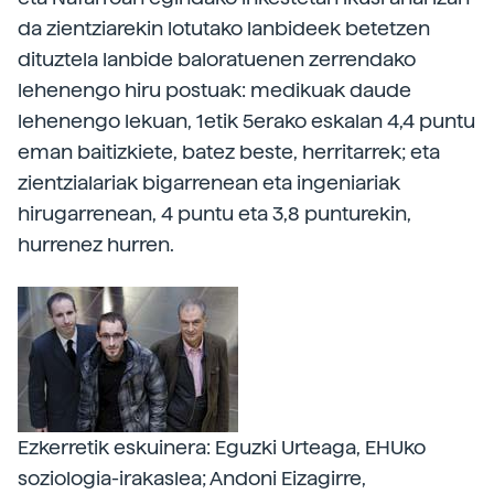
da zientziarekin lotutako lanbideek betetzen
dituztela lanbide baloratuenen zerrendako
lehenengo hiru postuak: medikuak daude
lehenengo lekuan, 1etik 5erako eskalan 4,4 puntu
eman baitizkiete, batez beste, herritarrek; eta
zientzialariak bigarrenean eta ingeniariak
hirugarrenean, 4 puntu eta 3,8 punturekin,
hurrenez hurren.
Ezkerretik eskuinera: Eguzki Urteaga, EHUko
soziologia-irakaslea; Andoni Eizagirre,