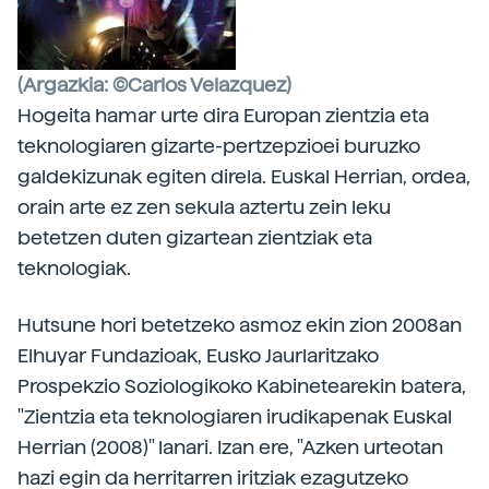
(Argazkia: ©Carlos Velazquez)
Hogeita hamar urte dira Europan zientzia eta
teknologiaren gizarte-pertzepzioei buruzko
galdekizunak egiten direla. Euskal Herrian, ordea,
orain arte ez zen sekula aztertu zein leku
betetzen duten gizartean zientziak eta
teknologiak.
Hutsune hori betetzeko asmoz ekin zion 2008an
Elhuyar Fundazioak, Eusko Jaurlaritzako
Prospekzio Soziologikoko Kabinetearekin batera,
"Zientzia eta teknologiaren irudikapenak Euskal
Herrian (2008)" lanari. Izan ere, "Azken urteotan
hazi egin da herritarren iritziak ezagutzeko