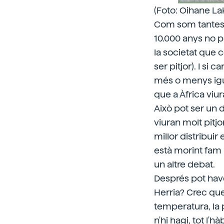
(Foto: Oihane La
Com som tantes 
10.000 anys no p
la societat que 
ser pitjor). I si
més o menys igua
que a Àfrica viura
Això pot ser un 
viuran molt pitjo
millor distribui
està morint fam 
un altre debat.
Després pot hav
Herria? Crec que 
temperatura, la 
n'hi hagi, tot l'h