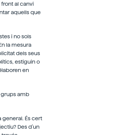
front al canvi
entar aquells que
tes i no sols
. En la mesura
licitat dels seus
ítics, estiguin o
·laboren en
ts grups amb
 general. És cert
bjectiu? Des d'un