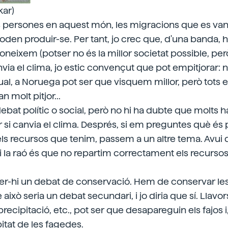
kar)
persones en aquest món, les migracions que es van 
oden produir-se. Per tant, jo crec que, d'una banda, 
coneixem (potser no és la millor societat possible, pe
 canvia el clima, jo estic convençut que pot empitjorar:
l, a Noruega pot ser que visquem millor, però tots 
n molt pitjor...
debat polític o social, però no hi ha dubte que molts 
r si canvia el clima. Després, si em preguntes què és pi
r els recursos que tenim, passem a un altre tema. Avui
i la raó és que no repartim correctament els recursos
er-hi un debat de conservació. Hem de conservar les
això seria un debat secundari, i jo diria que sí. Llavors
precipitació, etc., pot ser que desapareguin els fajos
àbitat de les fagedes.