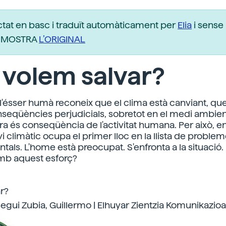
ctat en basc i traduït automàticament per
Elia
i sense 
r. MOSTRA
L’ORIGINAL
 volem salvar?
 l'ésser humà reconeix que el clima està canviant, qu
nseqüències perjudicials, sobretot en el medi ambient
a és conseqüència de l'activitat humana. Per això, en
i climàtic ocupa el primer lloc en la llista de proble
als. L'home està preocupat. S'enfronta a la situació.
amb aquest esforç?
r?
egui Zubia, Guillermo | Elhuyar Zientzia Komunikazioa