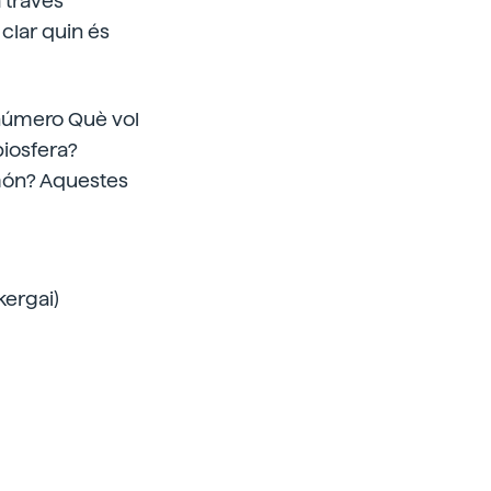
a través
clar quin és
 número Què vol
biosfera?
món? Aquestes
kergai)