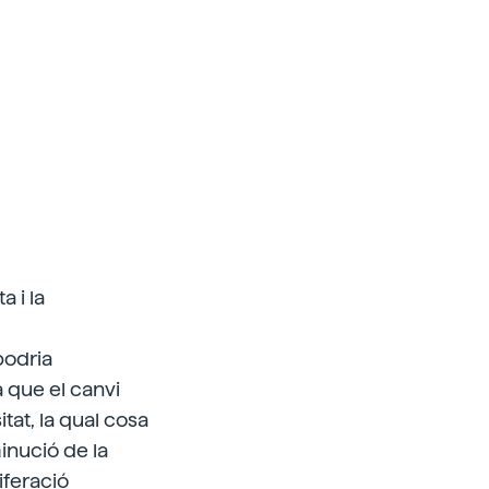
a i la
podria
à que el canvi
itat, la qual cosa
inució de la
iferació