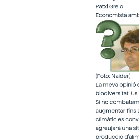
Patxi Gre o
Economista ambi
(Foto: Naider)
La meva opinió és
biodiversitat. Us
Si no combatem e
augmentar fins a 
climàtic es conve
agreujarà una si
producció d'alim