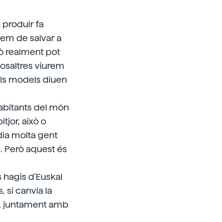
produir fa
hem de salvar a
rò realment pot
 nosaltres viurem
els models diuen
habitants del món
tjor, això o
 dia molta gent
. Però aquest és
 hagis d'Euskal
, si canvia la
 i, juntament amb