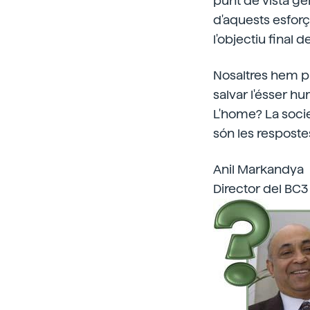
punt de vista gen
d'aquests esforç
l'objectiu final de 
Nosaltres hem pr
salvar l'ésser hu
L'home? La soci
són les resposte
Anil Markandya
Director del BC3