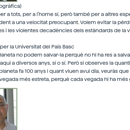
togràfica)
er a tots, per a l'home sí, però també per a altres es
rdent a una velocitat preocupant. Volem evitar la pèrd
 i les violentes decadències dels estàndards de la v
per la Universitat del País Basc
laneta no podem salvar-la perquè no hi ha res a salvar
quí a diversos anys, sí o sí. Però si observes la quan
planeta fa 100 anys i quant viuen avui dia, veuràs que
 vegada més estreta, perquè cada vegada hi ha més 