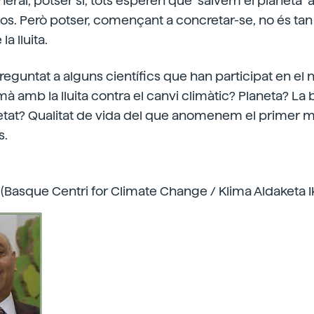
eral, potser sí, tots esperen que "salvem el planeta" 
os. Però potser, començant a concretar-se, no és tan 
la lluita.
eguntat a alguns científics que han participat en el
mà amb la lluita contra el canvi climàtic? Planeta? La 
etat? Qualitat de vida del que anomenem el primer 
s.
 (Basque Centri for Climate Change / Klima Aldaketa I