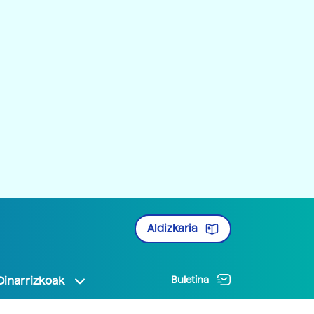
Aldizkaria
Oinarrizkoak
Buletina