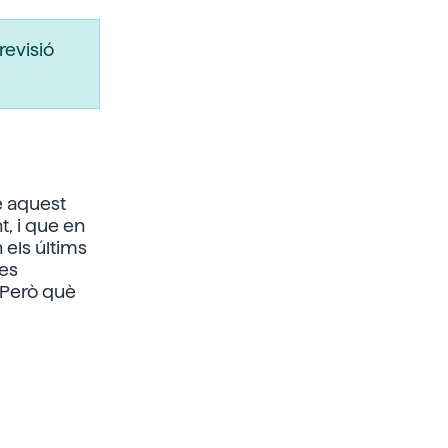
revisió
e aquest
, i que en
 els últims
mes
 Però què