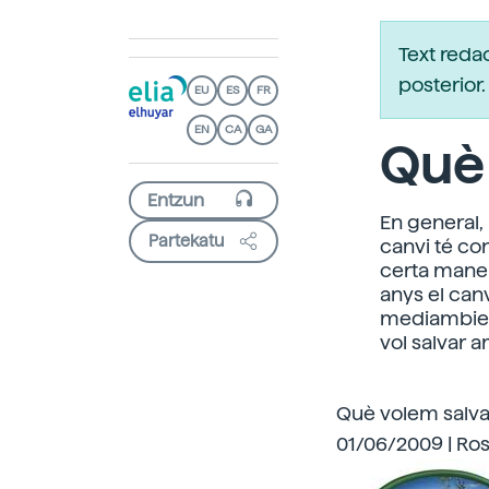
Text reda
posterio
EU
ES
FR
EN
CA
GA
Què
En general,
Partekatu
canvi té co
certa maner
anys el canv
mediambient
vol salvar 
Què volem salva
01/06/2009 | Ros