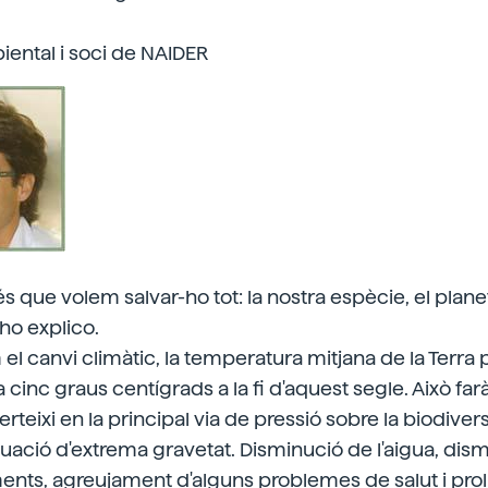
ental i soci de NAIDER
 que volem salvar-ho tot: la nostra espècie, el planet
 ho explico.
l canvi climàtic, la temperatura mitjana de la Terra 
cinc graus centígrads a la fi d'aquest segle. Això far
rteixi en la principal via de pressió sobre la biodivers
tuació d'extrema gravetat. Disminució de l'aigua, dism
ents, agreujament d'alguns problemes de salut i prol