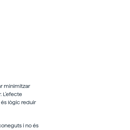
ar minimitzar
. L'efecte
 és lògic reduir
coneguts i no és