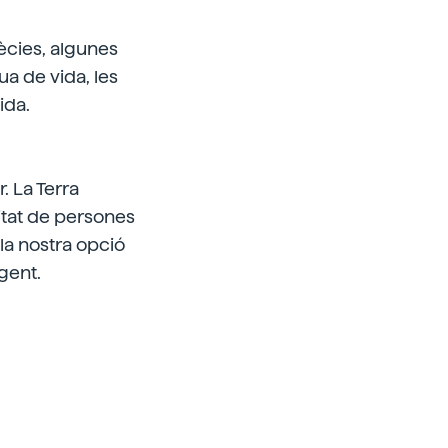
pècies, algunes
ua de vida, les
ida.
. La Terra
titat de persones
 la nostra opció
gent.