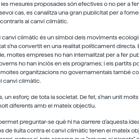
e les mesures proposades són efectives o no per a fer 
lsevol cas, es canalitza una gran publicitat per a fom
ontraris al canvi climàtic.
 el canvi climàtic és un símbol dels moviments ecologis
litat s'ha convertit en una realitat políticament directa
le, moltes empreses ho han internalitzat per a fer pub
verns ho han inclòs en els programes; i els partits pol
; moltes organitzacions no governamentals també col
l canvi climàtic.
 un esforç de tota la societat. De fet, s'han unit mol
lt diferents amb el mateix objectiu.
ermet preguntar-se què hi ha darrere d'aquesta idea
s de lluita contra el canvi climàtic tenen el mateix o