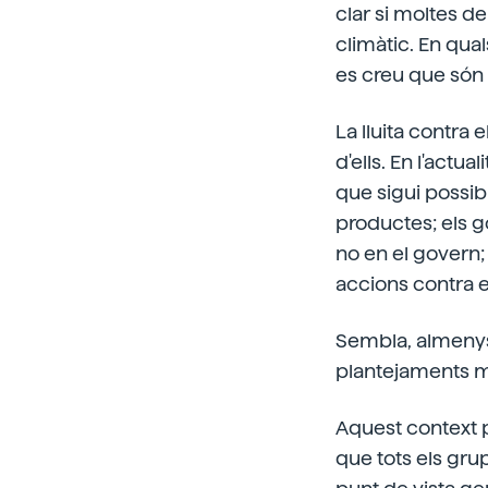
clar si moltes d
climàtic. En qua
es creu que són c
La lluita contra
d'ells. En l'actua
que sigui possib
productes; els go
no en el govern
accions contra e
Sembla, almenys,
plantejaments mo
Aquest context p
que tots els grup