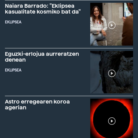
Naiara Barrado: "Eklipsea
kasualitate kosmiko bat da"
EKLIPSEA
Eguzki-erlojua aurreratzen
denean
EKLIPSEA
Astro erregearen koroa
agerian