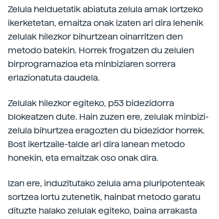
Zelula helduetatik abiatuta zelula amak lortzeko
ikerketetan, emaitza onak izaten ari dira lehenik
zelulak hilezkor bihurtzean oinarritzen den
metodo batekin. Horrek frogatzen du zelulen
birprogramazioa eta minbiziaren sorrera
erlazionatuta daudela.
Zelulak hilezkor egiteko, p53 bidezidorra
blokeatzen dute. Hain zuzen ere, zelulak minbizi-
zelula bihurtzea eragozten du bidezidor horrek.
Bost ikertzaile-talde ari dira lanean metodo
honekin, eta emaitzak oso onak dira.
Izan ere, induzitutako zelula ama pluripotenteak
sortzea lortu zutenetik, hainbat metodo garatu
dituzte halako zelulak egiteko, baina arrakasta