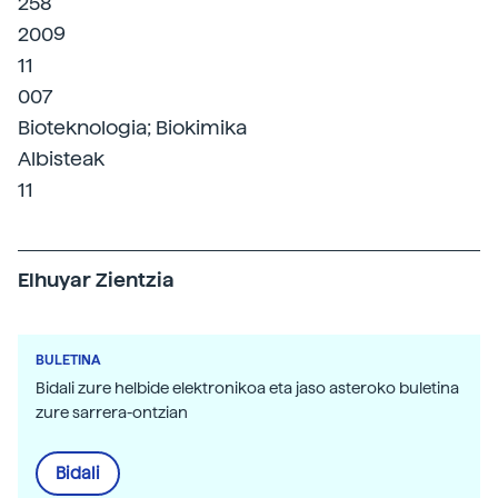
258
2009
11
007
Bioteknologia; Biokimika
Albisteak
11
Elhuyar Zientzia
BULETINA
Bidali zure helbide elektronikoa eta jaso asteroko buletina
zure sarrera-ontzian
Bidali