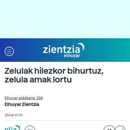
Zelulak hilezkor bihurtuz,
zelula amak lortu
Elhuyar aldizkaria: 258
Elhuyar Zientzia
2009-11-01