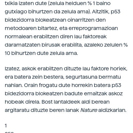
txikia izaten dute (zelula helduen % 1 baino
gutxiago bihurtzen da zelula ama). Aitzitik, p53
bidezidorra blokeatzean oinarritzen den
metodoaren bitartez, eta erreprogramazioan
normalean erabiltzen diren lau faktoreak
daramatzaten birusak erabilita, azaleko zelulen %
10 bihurtzen dute zelula ama.
Izatez, askok erabiltzen dituzte lau faktore horiek,
era batera zein bestera, segurtasuna bermatu
nahian. Orain frogatu dute horrekin batera p53
bidezidorra blokeatzen badute emaitzak askoz
hobeak direla. Bost lantaldeek aldi berean
argitaratu dituzte beren lanak
Nature
aldizkarian.
1