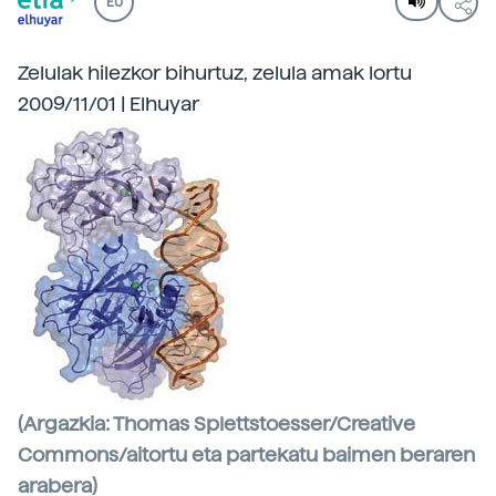
EU
Zelulak hilezkor bihurtuz, zelula amak lortu
2009/11/01 | Elhuyar
(Argazkia: Thomas Splettstoesser/Creative
Commons/aitortu eta partekatu baimen beraren
arabera)