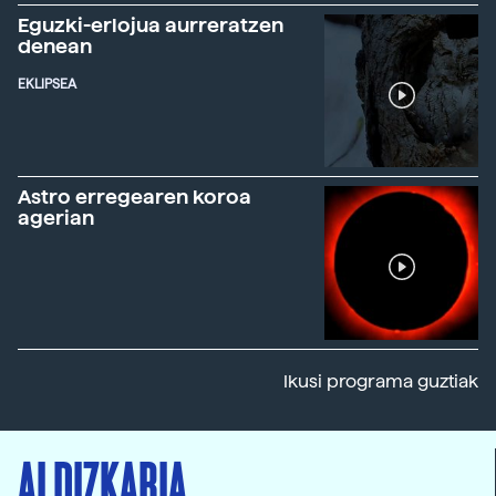
Eguzki-erlojua aurreratzen
denean
EKLIPSEA
Astro erregearen koroa
agerian
Ikusi programa guztiak
ALDIZKARIA