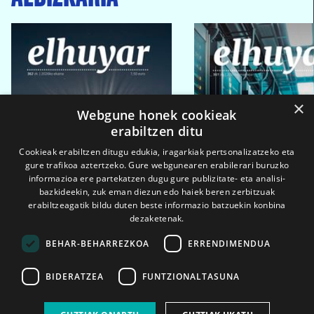
×
Webgune honek cookieak
erabiltzen ditu
Cookieak erabiltzen ditugu edukia, iragarkiak pertsonalizatzeko eta
gure trafikoa aztertzeko. Gure webgunearen erabilerari buruzko
informazioa ere partekatzen dugu gure publizitate- eta analisi-
bazkideekin, zuk eman diezun edo haiek beren zerbitzuak
erabiltzeagatik bildu duten beste informazio batzuekin konbina
dezaketenak.
BEHAR-BEHARREZKOA
ERRENDIMENDUA
BIDERATZEA
FUNTZIONALTASUNA
2026ko eka. 1a
2026ko mar. 1a