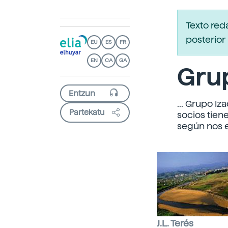
Texto red
posterior 
EU
ES
FR
EN
CA
GA
Grup
... Grupo Iz
Partekatu
socios tien
según nos e
J.L. Terés