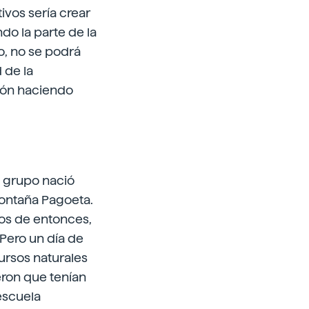
tivos sería crear
do la parte de la
o, no se podrá
 de la
ión haciendo
l grupo nació
Montaña Pagoeta.
pos de entonces,
 Pero un día de
ursos naturales
eron que tenían
 escuela