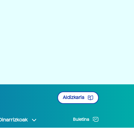
Aldizkaria
Oinarrizkoak
Buletina