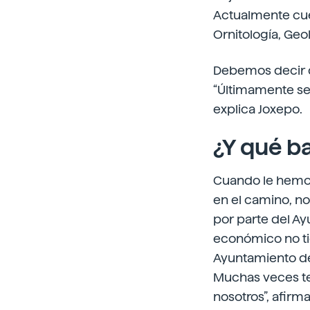
Actualmente cue
Ornitología, Geo
Debemos decir qu
“Últimamente se 
explica Joxepo.
¿Y qué b
Cuando le hemos
en el camino, n
por parte del Ay
económico no ti
Ayuntamiento de 
Muchas veces ten
nosotros”, afirm