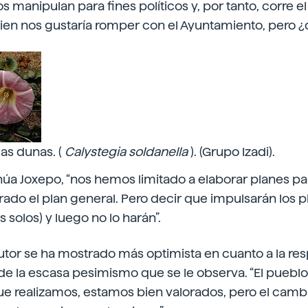
 manipulan para fines políticos y, por tanto, corre el
ien nos gustaría romper con el Ayuntamiento, pero ¿q
as dunas. (
Calystegia soldanella
). (Grupo Izadi).
tinúa Joxepo, “nos hemos limitado a elaborar planes pa
do el plan general. Pero decir que impulsarán los p
solos) y luego no lo harán”.
utor se ha mostrado más optimista en cuanto a la re
de la escasa pesimismo que se le observa. “El puebl
que realizamos, estamos bien valorados, pero el camb