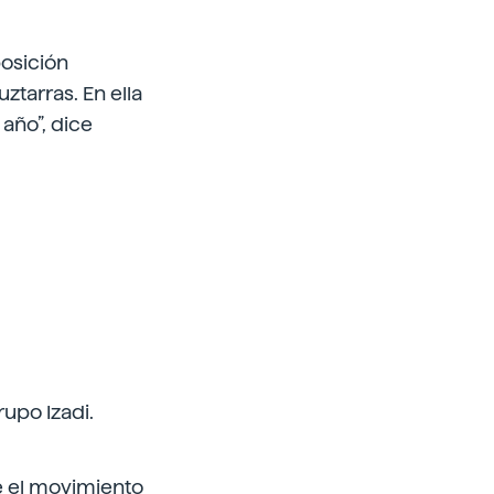
posición
ztarras. En ella
año”, dice
rupo Izadi.
re el movimiento