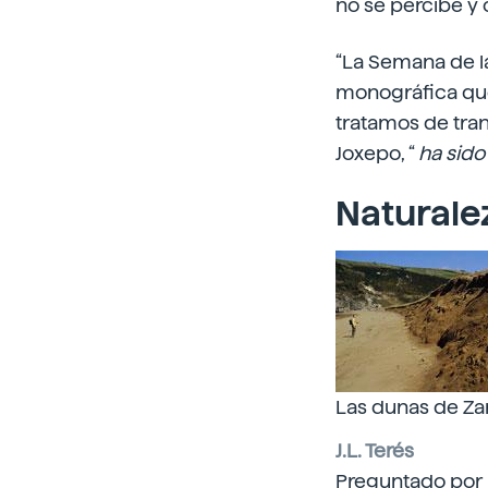
no se percibe y 
“La Semana de l
monográfica que 
tratamos de tran
Joxepo, “
ha sido 
Naturalez
Las dunas de Zar
J.L. Terés
Preguntado por l