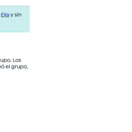
r
Elia
y sin
rupo. Los
ó el grupo,