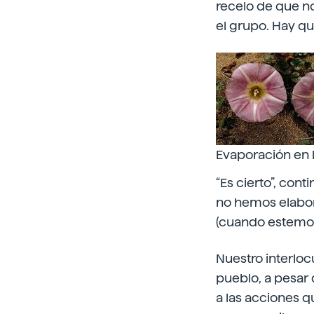
recelo de que nos
el grupo. Hay qu
Evaporación en l
“Es cierto”, con
no hemos elabora
(cuando estemos 
Nuestro interloc
pueblo, a pesar 
a las acciones 