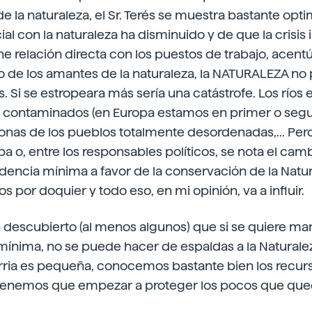
e la naturaleza, el Sr. Terés se muestra bastante opti
al con la naturaleza ha disminuido y de que la crisis i
e relación directa con los puestos de trabajo, acentú
de los amantes de la naturaleza, la NATURALEZA no
. Si se estropeara más sería una catástrofe. Los ríos 
ontaminados (en Europa estamos en primer o segun
onas de los pueblos totalmente desordenadas,... Pe
a o, entre los responsables políticos, se nota el camb
encia mínima a favor de la conservación de la Natur
s por doquier y todo eso, en mi opinión, va a influir.
n descubierto (al menos algunos) que si se quiere m
mínima, no se puede hacer de espaldas a la Naturaleza
ria es pequeña, conocemos bastante bien los recur
tenemos que empezar a proteger los pocos que que