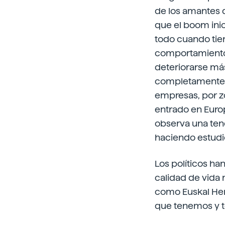
de los amantes d
que el boom inici
todo cuando tien
comportamiento 
deteriorarse más
completamente c
empresas, por z
entrado en Europ
observa una tend
haciendo estudio
Los políticos ha
calidad de vida 
como Euskal Her
que tenemos y 