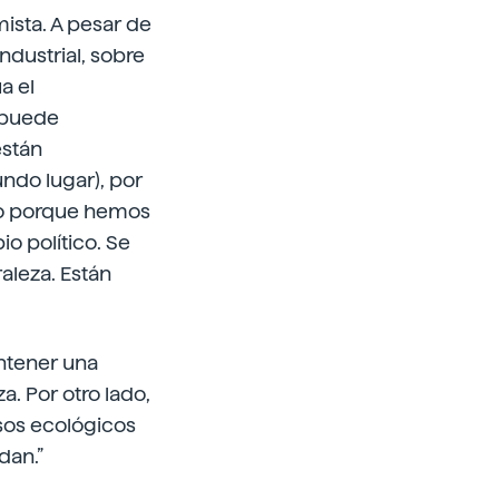
mista. A pesar de
ndustrial, sobre
a el
 puede
están
do lugar), por
ro porque hemos
io político. Se
aleza. Están
antener una
. Por otro lado,
sos ecológicos
dan.”