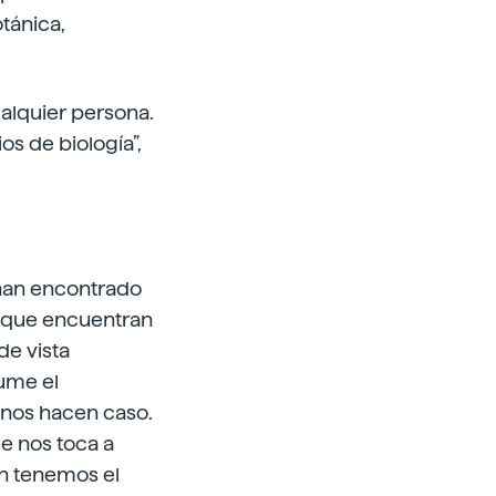
tánica,
ualquier persona.
s de biología”,
 han encontrado
o que encuentran
de vista
ume el
 nos hacen caso.
e nos toca a
én tenemos el