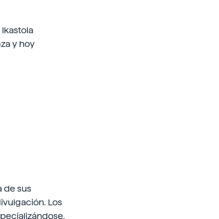
 Ikastola
eza y hoy
a de sus
ivulgación. Los
pecializándose.