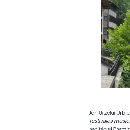
Jon Urzelai Urbi
festivales music
recibió el Premi