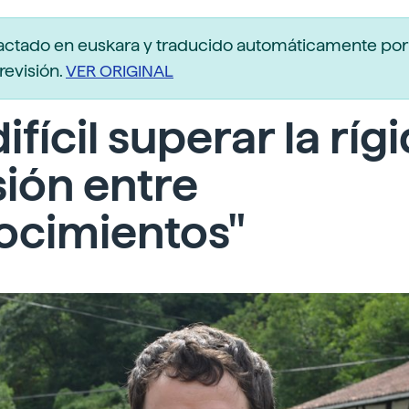
actado en euskara y traducido automáticamente po
revisión.
VER ORIGINAL
difícil superar la ríg
sión entre
ocimientos"