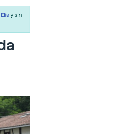
r
Elia
y sin
ida