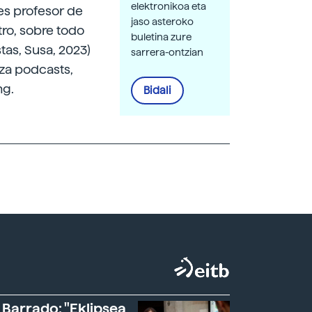
elektronikoa eta
es profesor de
jaso asteroko
tro, sobre todo
buletina zure
tas, Susa, 2023)
sarrera-ontzian
za podcasts,
ng.
Bidali
 Barrado: "Eklipsea