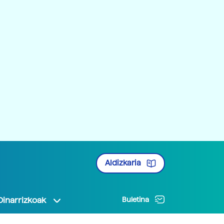
Aldizkaria
Oinarrizkoak
Buletina