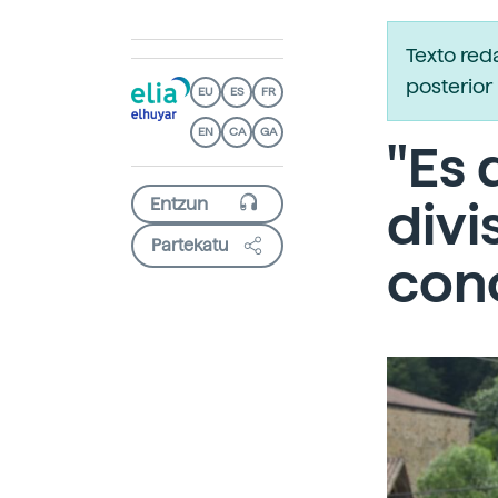
Texto red
posterior 
EU
ES
FR
EN
CA
GA
"Es 
divi
Partekatu
con