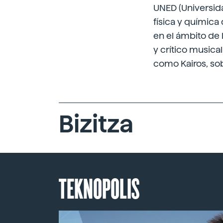
UNED (Universid
física y química
en el ámbito de l
y crítico music
como Kairos, sobr
Bizitza
TEKNOPOLIS