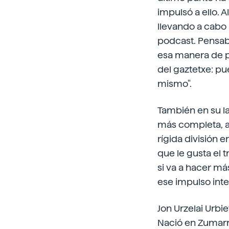
impulsó a ello. A
llevando a cabo
podcast. Pensaba
esa manera de p
del gaztetxe: pu
mismo".
También en su la
más completa, ad
rígida división 
que le gusta el t
si va a hacer más
ese impulso inte
Jon Urzelai Urbie
Nació en Zumarra