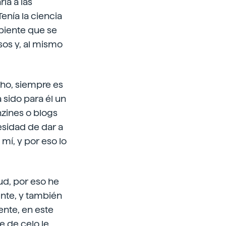
ia a las
enía la ciencia
biente que se
sos y, al mismo
cho, siempre es
 sido para él un
nzines o blogs
esidad de dar a
í, y por eso lo
ud, por eso he
ente, y también
ente, en este
e de celo le