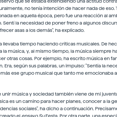
servó que se estaba extendiendo una actitud contrar
uralmente, no tenía intención de hacer nada de eso. T
nada en aquella época, pero fue una reacción al am
 Sentí la necesidad de poner freno a algunos discur
frecer asas a los demás", ha explicado.
a llevaba tiempo haciendo críticas musicales. De he
 la música, y, al mismo tiempo, la música siempre ha
r otras cosas. Por ejemplo, ha escrito música en fa
 Era, según sus palabras, un impulso: "Sentía la nec
emás ese grupo musical que tanto me emocionaba a m
e unir música y sociedad también viene de mi juvent
sica es un camino para hacer planes, conocer a la g
ndencias sociales", ha dicho a continuación. Precisam
 creado el
ensayo Su
Festa. Por otra parte, una especi