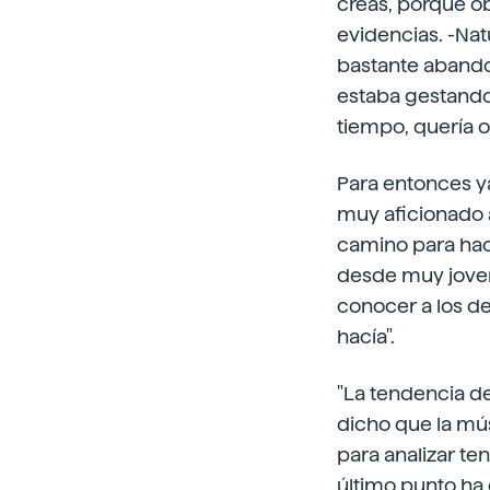
creas, porque ob
evidencias. -Nat
bastante abando
estaba gestando.
tiempo, quería o
Para entonces y
muy aficionado a
camino para hace
desde muy joven.
conocer a los d
hacía".
"La tendencia d
dicho que la mú
para analizar te
último punto ha