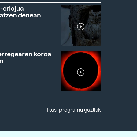
-erlojua
ratzen denean
erregearen koroa
n
Ikusi programa guztiak