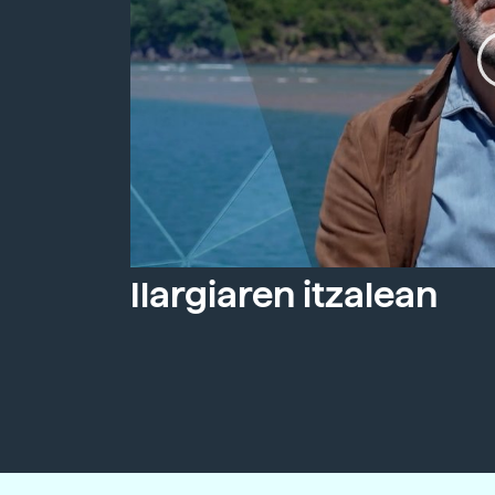
Ilargiaren itzalean