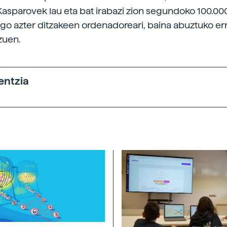
asparovek lau eta bat irabazi zion segundoko 100.000
go azter ditzakeen ordenadoreari, baina abuztuko e
zuen.
entzia