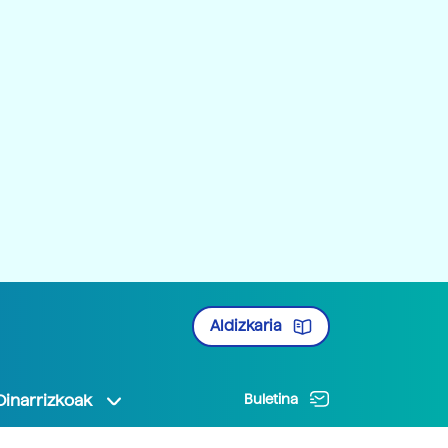
Aldizkaria
Oinarrizkoak
Buletina