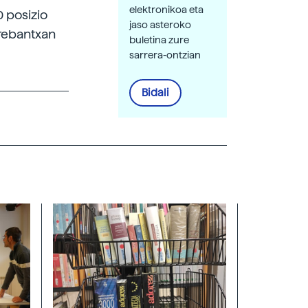
elektronikoa eta
 posizio
jaso asteroko
rrebantxan
buletina zure
sarrera-ontzian
Bidali