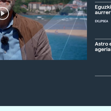
Eguzki
aurre
EKLIPSEA
Astro 
ageria