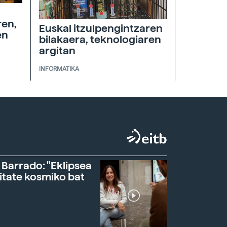
ren,
Euskal itzulpengintzaren
en
bilakaera, teknologiaren
argitan
INFORMATIKA
 Barrado: "Eklipsea
itate kosmiko bat