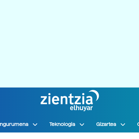
Ingurumena
Teknologia
Gizartea