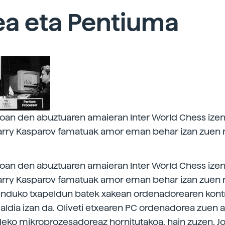
ea eta Pentiuma
oan den abuztuaren amaieran Inter World Chess ize
Garry Kasparov famatuak amor eman behar izan zuen
oan den abuztuaren amaieran Inter World Chess ize
Garry Kasparov famatuak amor eman behar izan zuen
unduko txapeldun batek xakean ordenadorearen kontr
aldia izan da. Oliveti etxearen PC ordenadorea zuen a
leko mikroprozesadoreaz hornitutakoa, hain zuzen. J