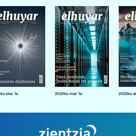
ko eka. 1a
2026ko mar. 1a
2025ko ab