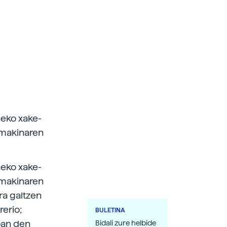
neko xake-
 makinaren
neko xake-
 makinaren
a galtzen
rerio;
BULETINA
oan den
Bidali zure helbide