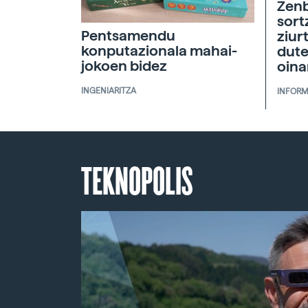
Zenb
sort
Pentsamendu
ziur
konputazionala mahai-
dute
jokoen bidez
oina
INGENIARITZA
INFORM
TEKNOPOLIS