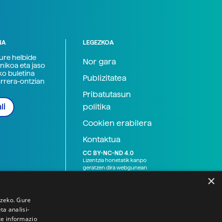
NA
LEGEZKOA
zure helbide
Nor gara
nikoa eta jaso
ko buletina
Publizitatea
arrera-ontzian
Pribatutasun
politika
li
Cookien erabilera
Kontaktua
CC BY-NC-ND 4.0
Lizentzia honetatik kanpo
geratzen dira webgunean
argitaratutako baliabide
×
grafikoak (argazki eta
ilustrazioak), baita Elhuyar ez
den bestelako erakunde eta
tzeko. Gure
norbanakoek idatzitakoak
a analisi-
ere. Kanpo-esteken bidez
te informazio
emandako edukiak esteka