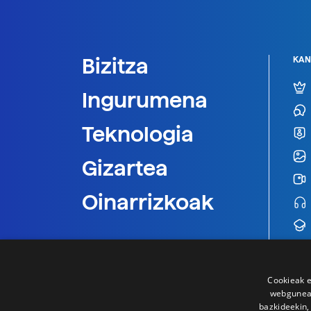
Bizitza
KAN
Ingurumena
Teknologia
Gizartea
Oinarrizkoak
Cookieak e
webgunear
bazkideekin,