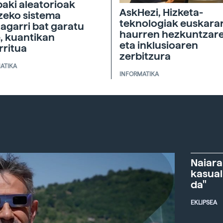
aki aleatorioak
AskHezi, Hizketa-
zeko sistema
teknologiak euskara
tagarri bat garatu
haurren hezkuntzar
, kuantikan
eta inklusioaren
rritua
zerbitzura
ATIKA
INFORMATIKA
Naiara
kasual
da"
EKLIPSEA