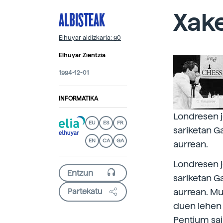
ALBISTEAK
Xak
Elhuyar aldizkaria: 90
Elhuyar Zientzia
1994-12-01
INFORMATIKA
Londresen j
EU
ES
FR
sariketan 
EN
CA
GA
aurrean.
Londresen j
sariketan 
aurrean. M
Partekatu
duen lehen 
Pentium sai