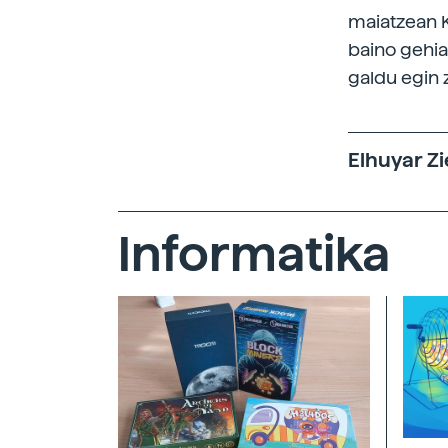
maiatzean K
baino gehia
galdu egin 
Elhuyar Zi
Informatika