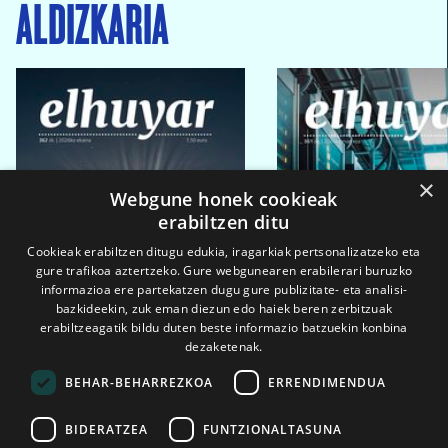
ALDIZKARIA
×
Webgune honek cookieak
erabiltzen ditu
Cookieak erabiltzen ditugu edukia, iragarkiak pertsonalizatzeko eta
gure trafikoa aztertzeko. Gure webgunearen erabilerari buruzko
informazioa ere partekatzen dugu gure publizitate- eta analisi-
bazkideekin, zuk eman diezun edo haiek beren zerbitzuak
erabiltzeagatik bildu duten beste informazio batzuekin konbina
dezaketenak.
BEHAR-BEHARREZKOA
ERRENDIMENDUA
BIDERATZEA
FUNTZIONALTASUNA
2026ko eka. 1a
2026ko mar. 1a