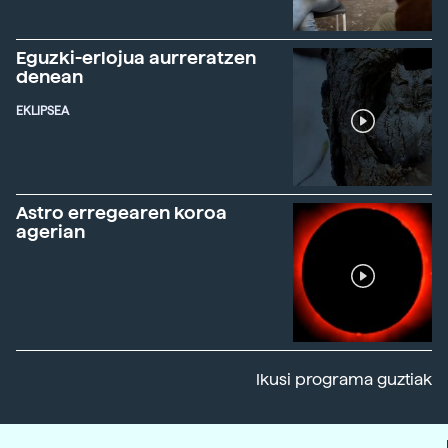
Eguzki-erlojua aurreratzen
denean
EKLIPSEA
Astro erregearen koroa
agerian
Ikusi programa guztiak