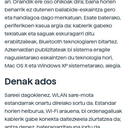
ari. Oraindik ere oso ohikoak dira; baina horien
beharrik ez dutenen baliabide-eskaintza gero
eta handiagoa dago merkatuan. Esate baterako,
periferikoen kasua argia da: kablerik gabeko
teklatuak eta saguak eskuragarri ditu
erabiltzaileak, Bluetooth teknologiaren bitartez.
Azkenaldian publizitateak bi sistema eragile
nagusietarako eskaintzen du teknologia hori,
Mac OS X eta Windows XP sistemetarako, alegia.
Denak ados
Sareei dagokienez, WLAN sare-mota
estandarrak onartu direlako sortu da. Estandar
horien helburua, Wi-Fi arauena, bi ordenagailuak
kablerik gabe konekta daitezkeela ziurtatzea da;
antza denez, bateragarritasuna lortu da,