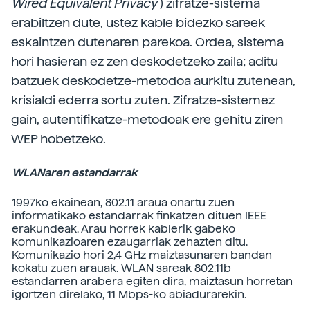
Wired Equivalent Privacy
) zifratze-sistema
erabiltzen dute, ustez kable bidezko sareek
eskaintzen dutenaren parekoa. Ordea, sistema
hori hasieran ez zen deskodetzeko zaila; aditu
batzuek deskodetze-metodoa aurkitu zutenean,
krisialdi ederra sortu zuten. Zifratze-sistemez
gain, autentifikatze-metodoak ere gehitu ziren
WEP hobetzeko.
WLANaren estandarrak
1997ko ekainean, 802.11 araua onartu zuen
informatikako estandarrak finkatzen dituen IEEE
erakundeak. Arau horrek kablerik gabeko
komunikazioaren ezaugarriak zehazten ditu.
Komunikazio hori 2,4 GHz maiztasunaren bandan
kokatu zuen arauak. WLAN sareak 802.11b
estandarren arabera egiten dira, maiztasun horretan
igortzen direlako, 11 Mbps-ko abiadurarekin.