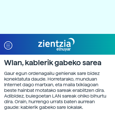
Wlan, kablerik gabeko sarea
Gaur egun ordenagailu gehienak sare bidez
konektatuta daude. Horretarako, munduan
Internet dago martxan, eta maila txikiagoan
beste hainbat motatako sareak erabiltzen dira.
Adibidez, bulegoetan LAN sareak ohiko bihurtu
dira. Orain, hurrengo urrats baten aurrean
gaude: kablerik gabeko sare lokalak.