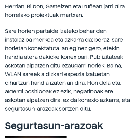
Herrian, Bilbon, Gasteizen eta Iruñean jarri dira
horrelako proiektuak martxan.
Sare horien partaide izateko behar den
instalazioa merkea eta azkarra da; beraz, sare
horietan konektatuta lan eginez gero, etekin
handia atera dakioke konexioari. Publizitateak
askotan aipatzen ditu ezaugarri horiek. Baina,
WLAN sareek aldizkari espezializatuetan
oihartzun handia izaten ari dira. Hori dela eta,
alderdi positiboak ez ezik, negatiboak ere
askotan aipatzen dira: ez da konexio azkarra, eta
segurtasun-arazoak sortzen ditu.
Segurtasun-arazoak