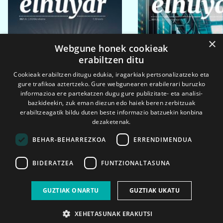
×
Webgune honek cookieak
erabiltzen ditu
Cookieak erabiltzen ditugu edukia, iragarkiak pertsonalizatzeko eta
gure trafikoa aztertzeko. Gure webgunearen erabilerari buruzko
informazioa ere partekatzen dugu gure publizitate- eta analisi-
bazkideekin, zuk eman diezun edo haiek beren zerbitzuak
erabiltzeagatik bildu duten beste informazio batzuekin konbina
dezaketenak.
BEHAR-BEHARREZKOA
ERRENDIMENDUA
BIDERATZEA
FUNTZIONALTASUNA
2026ko eka. 1a
2026ko mar. 1a
GUZTIAK ONARTU
GUZTIAK UKATU
XEHETASUNAK ERAKUTSI