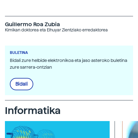
Guillermo Roa Zubia
Kimikan doktorea eta Elhuyar Zientziako erredaktorea
BULETINA
Bidali zure helbide elektronikoa eta jaso asteroko buletina
zure sarrera-ontzian
Bidali
Informatika