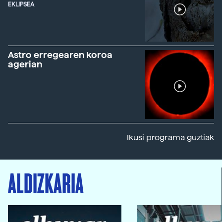
EKLIPSEA
Astro erregearen koroa
agerian
Ikusi programa guztiak
ALDIZKARIA