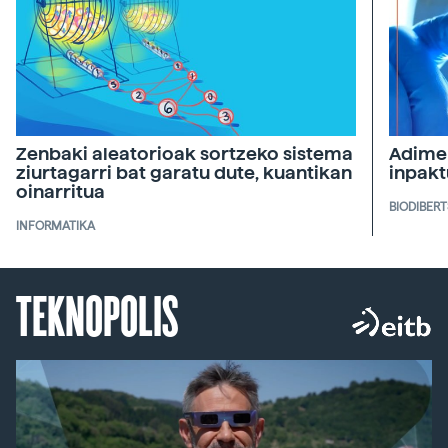
Zenbaki aleatorioak sortzeko sistema
Adimen
ziurtagarri bat garatu dute, kuantikan
inpakt
oinarritua
BIODIBERT
INFORMATIKA
TEKNOPOLIS