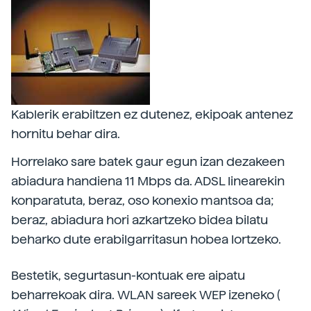
Kablerik erabiltzen ez dutenez, ekipoak antenez
hornitu behar dira.
Horrelako sare batek gaur egun izan dezakeen
abiadura handiena 11 Mbps da. ADSL linearekin
konparatuta, beraz, oso konexio mantsoa da;
beraz, abiadura hori azkartzeko bidea bilatu
beharko dute erabilgarritasun hobea lortzeko.
Bestetik, segurtasun-kontuak ere aipatu
beharrekoak dira. WLAN sareek WEP izeneko (