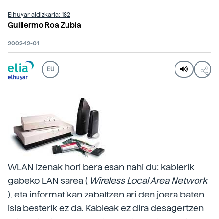
Elhuyar aldizkaria: 182
Guillermo Roa Zubia
2002-12-01
EU
WLAN izenak hori bera esan nahi du: kablerik
gabeko LAN sarea (
Wireless Local Area Network
), eta informatikan zabaltzen ari den joera baten
isla besterik ez da. Kableak ez dira desagertzen