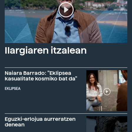
Ilargiaren itzalean
Naiara Barrado: "Eklipsea
kasualitate kosmiko bat da"
EKLIPSEA
Eguzki-erlojua aurreratzen
denean