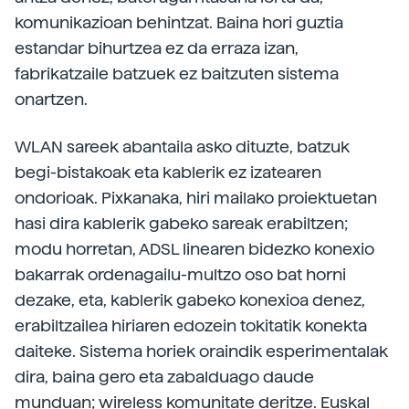
komunikazioan behintzat. Baina hori guztia
estandar bihurtzea ez da erraza izan,
fabrikatzaile batzuek ez baitzuten sistema
onartzen.
WLAN sareek abantaila asko dituzte, batzuk
begi-bistakoak eta kablerik ez izatearen
ondorioak. Pixkanaka, hiri mailako proiektuetan
hasi dira kablerik gabeko sareak erabiltzen;
modu horretan, ADSL linearen bidezko konexio
bakarrak ordenagailu-multzo oso bat horni
dezake, eta, kablerik gabeko konexioa denez,
erabiltzailea hiriaren edozein tokitatik konekta
daiteke. Sistema horiek oraindik esperimentalak
dira, baina gero eta zabalduago daude
munduan; wireless komunitate deritze. Euskal