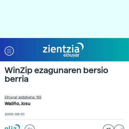
WinZip ezagunaren bersio
berria
Elhuyar aldizkaria: 155
Waliño, Josu
2000-06-01