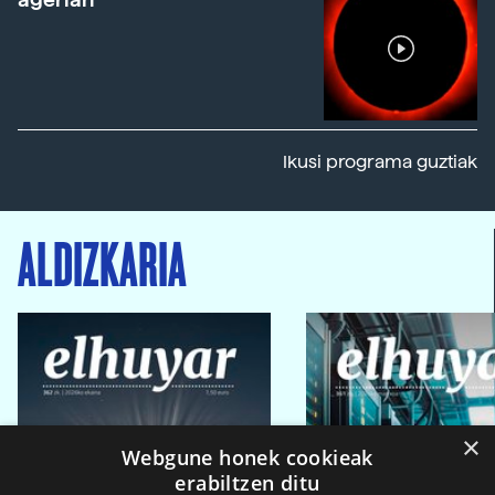
Ikusi programa guztiak
ALDIZKARIA
×
Webgune honek cookieak
erabiltzen ditu