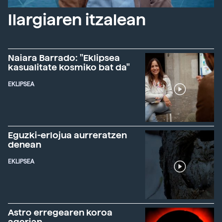
Ilargiaren itzalean
Naiara Barrado: "Eklipsea
kasualitate kosmiko bat da"
EKLIPSEA
Eguzki-erlojua aurreratzen
denean
EKLIPSEA
Astro erregearen koroa
agerian