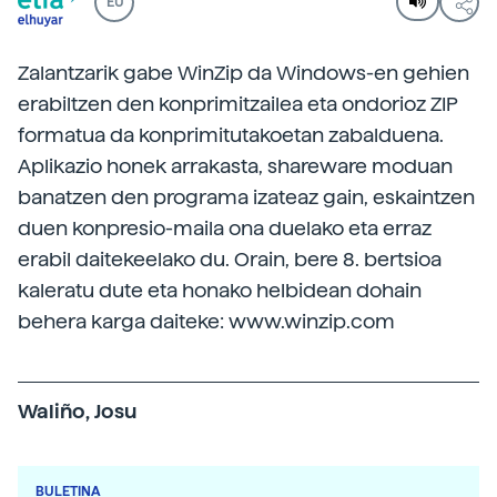
EU
Zalantzarik gabe WinZip da Windows-en gehien
erabiltzen den konprimitzailea eta ondorioz ZIP
formatua da konprimitutakoetan zabalduena.
Aplikazio honek arrakasta, shareware moduan
banatzen den programa izateaz gain, eskaintzen
duen konpresio-maila ona duelako eta erraz
erabil daitekeelako du. Orain, bere 8. bertsioa
kaleratu dute eta honako helbidean dohain
behera karga daiteke: www.winzip.com
Waliño, Josu
BULETINA