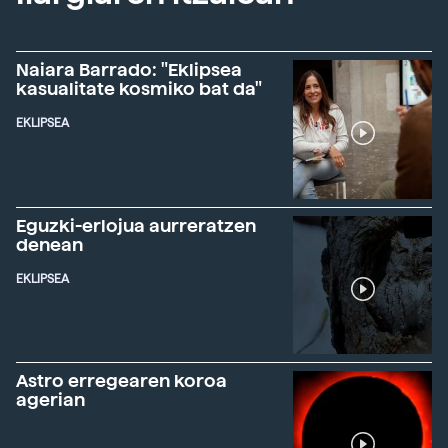
Naiara Barrado: "Eklipsea
kasualitate kosmiko bat da"
EKLIPSEA
Eguzki-erlojua aurreratzen
denean
EKLIPSEA
Astro erregearen koroa
agerian