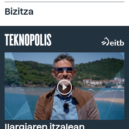
Bizitza
TEKNOPOLIS
Ilargiaren itzalean