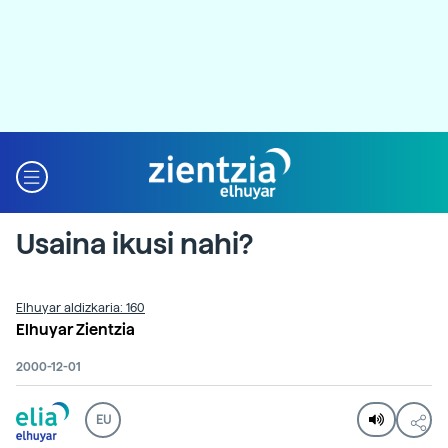
Usaina ikusi nahi?
Elhuyar aldizkaria: 160
Elhuyar Zientzia
2000-12-01
EU