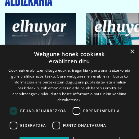
×
Webgune honek cookieak
erabiltzen ditu
Cookieak erabiltzen ditugu edukia, iragarkiak pertsonalizatzeko eta
gure trafikoa aztertzeko. Gure webgunearen erabilerari buruzko
informazioa ere partekatzen dugu gure publizitate- eta analisi-
bazkideekin, zuk eman diezun edo haiek beren zerbitzuak
erabiltzeagatik bildu duten beste informazio batzuekin konbina
dezaketenak.
BEHAR-BEHARREZKOA
ERRENDIMENDUA
BIDERATZEA
FUNTZIONALTASUNA
2026ko eka. 1a
2026ko mar. 1a