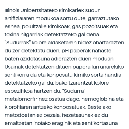
Illinois Unibertsitateko kimikariek sudur
artifizialaren modukoa sortu dute, garraztutako
esnea, poluitzaile kimikoak, gas pozoitsuak eta
toxina hilgarriak detektatzeko gai dena.
"Sudurrak" kolore aldaketaren bidez ohartarazten
du zer detektatu duen, pH paperak nahaste
baten azidotasuna adierazten duen moduan.
Usainak detektatzen dituen papera lurrunarekiko
sentikorra da eta konposatu kimiko sorta handia
detektatzeko gai da: bakoitzarentzat kolore
espezifikoa hartzen du. "Sudurra"
metalomorfirinez osatua dago, hemoglobina eta
klorofilaren antzeko konposatuak. Bestelako
metodoetan ez bezala, hezetasunak ez du
emaitzetan inolako eraginik eta sentikortasuna