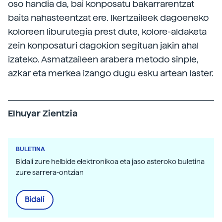
oso handia da, bai konposatu bakarrarentzat
baita nahasteentzat ere. Ikertzaileek dagoeneko
koloreen liburutegia prest dute, kolore-aldaketa
zein konposaturi dagokion segituan jakin ahal
izateko. Asmatzaileen arabera metodo sinple,
azkar eta merkea izango dugu esku artean laster.
Elhuyar Zientzia
BULETINA
Bidali zure helbide elektronikoa eta jaso asteroko buletina
zure sarrera-ontzian
Bidali