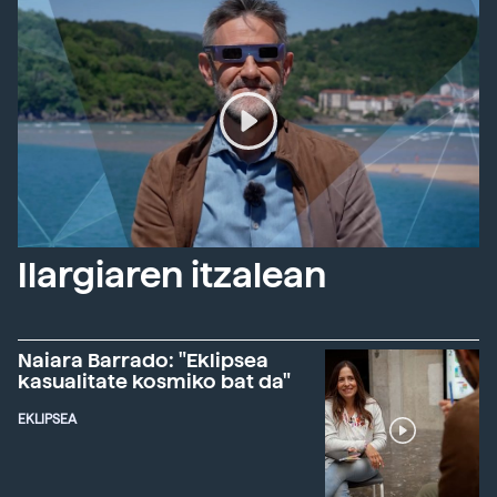
Ilargiaren itzalean
Naiara Barrado: "Eklipsea
kasualitate kosmiko bat da"
EKLIPSEA