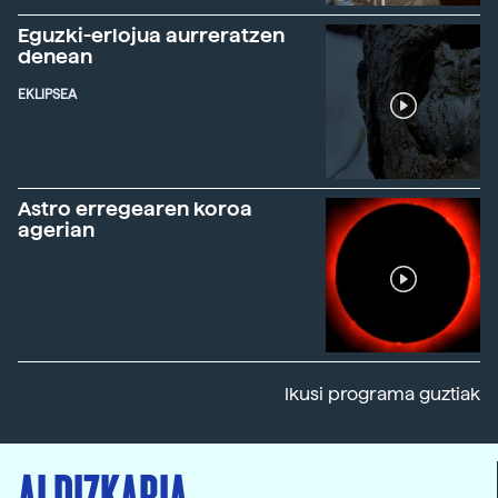
Eguzki-erlojua aurreratzen
denean
EKLIPSEA
Astro erregearen koroa
agerian
Ikusi programa guztiak
ALDIZKARIA