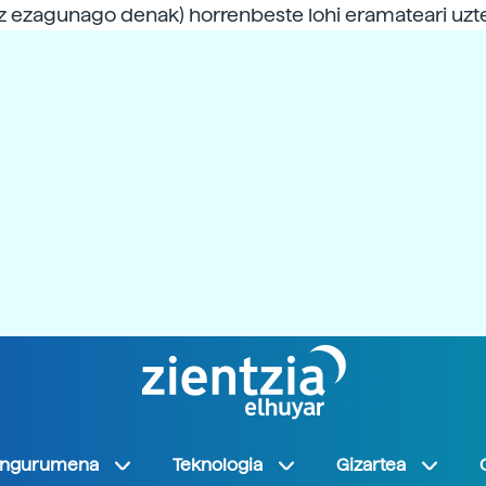
naz ezagunago denak) horrenbeste lohi eramateari uz
Ingurumena
Teknologia
Gizartea