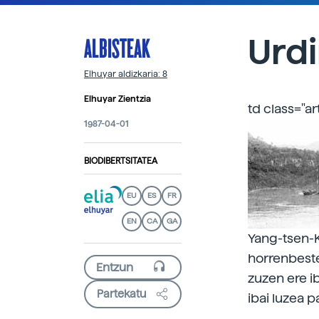
ALBISTEAK
Urdi
Elhuyar aldizkaria: 8
Elhuyar Zientzia
td class="ar
1987-04-01
BIODIBERTSITATEA
EU
ES
FR
EN
CA
GA
Yang-tsen-K
horrenbeste 
zuzen ere i
Partekatu
ibai luzea p