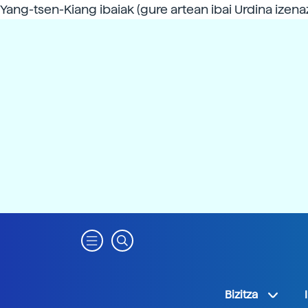
Yang-tsen-Kiang ibaiak (gure artean ibai Urdina ize
Bizitza