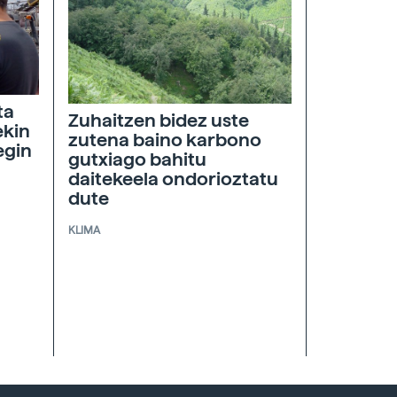
ta
Zuhaitzen bidez uste
ekin
zutena baino karbono
egin
gutxiago bahitu
daitekeela ondorioztatu
dute
KLIMA