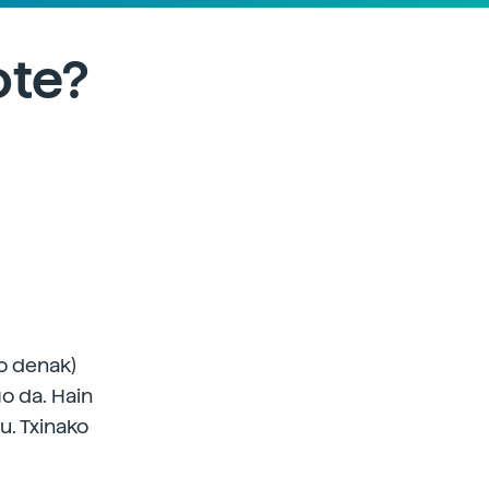
ote?
go denak)
go da. Hain
u. Txinako