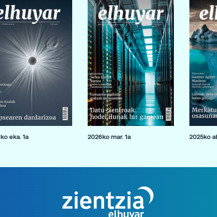
ko eka. 1a
2026ko mar. 1a
2025ko ab