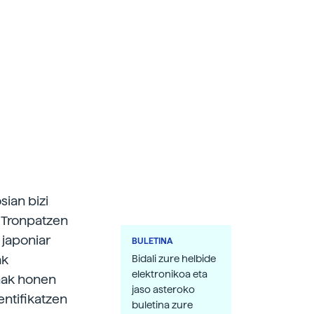
ian bizi
? Tronpatzen
 japoniar
BULETINA
ak
Bidali zure helbide
elektronikoa eta
unak honen
jaso asteroko
entifikatzen
buletina zure