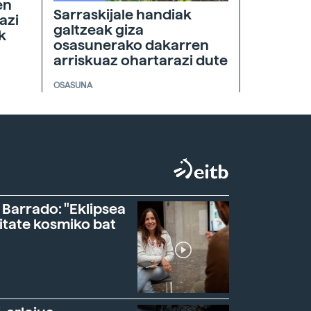
en
Sarraskijale handiak
azi
galtzeak giza
k
osasunerako dakarren
arriskuaz ohartarazi dute
OSASUNA
 Barrado: "Eklipsea
itate kosmiko bat