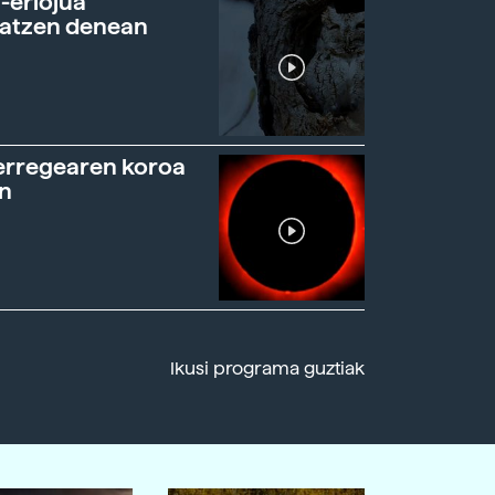
-erlojua
ratzen denean
erregearen koroa
n
Ikusi programa guztiak