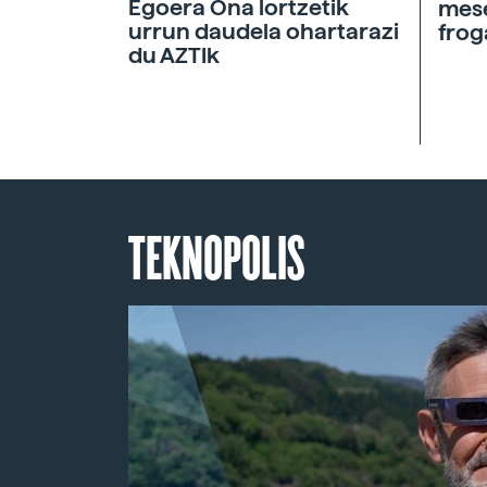
Egoera Ona lortzetik
mese
urrun daudela ohartarazi
frog
du AZTIk
TEKNOPOLIS