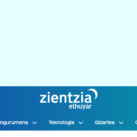
Ingurumena
Teknologia
Gizartea