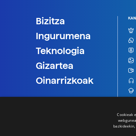
Bizitza
KAN
Ingurumena
Teknologia
Gizartea
Oinarrizkoak
Cookieak e
webgunear
bazkideekin,