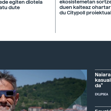
ekosistemetan sortz
de egiten diotela
duen kalteaz ohartar
atu dute
du Citypoll proiektua
Naiara
kasual
da"
EKLIPSEA