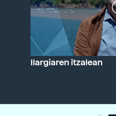
Ilargiaren itzalean