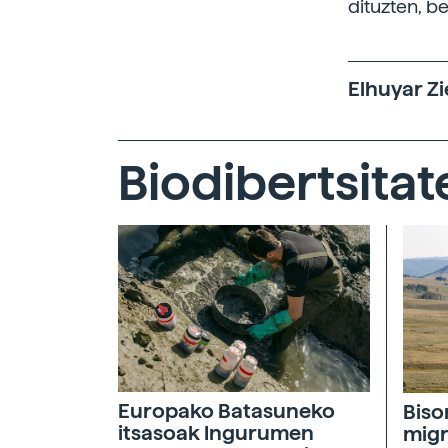
dituzten, be
Elhuyar Zi
Biodibertsitat
Europako Batasuneko
Biso
itsasoak Ingurumen
migr