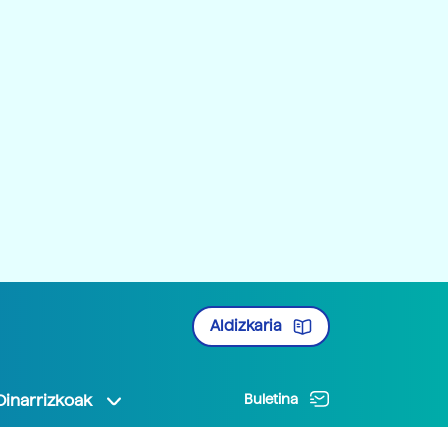
Aldizkaria
Oinarrizkoak
Buletina