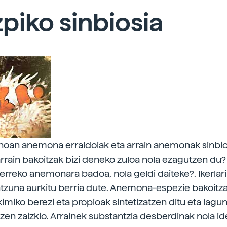
piko sinbiosia
noan anemona erraldoiak eta arrain anemonak sinbios
 arrain bakoitzak bizi deneko zuloa nola ezagutzen du
erreko anemonara badoa, nola geldi daiteke?. Ikerlari
tzuna aurkitu berria dute. Anemona-espezie bakoitz
imiko berezi eta propioak sintetizatzen ditu eta lag
itzen zaizkio. Arrainek substantzia desberdinak nola id