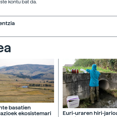
ste kontu bat da.
entzia
ea
nte basatien
Euri-uraren hiri-jari
azioek ekosistemari