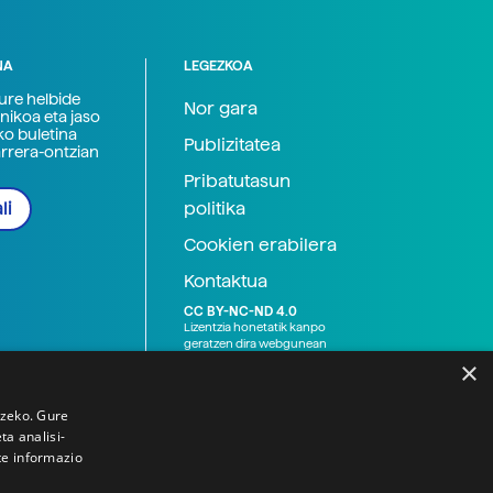
NA
LEGEZKOA
zure helbide
Nor gara
nikoa eta jaso
ko buletina
Publizitatea
arrera-ontzian
Pribatutasun
politika
li
Cookien erabilera
Kontaktua
CC BY-NC-ND 4.0
Lizentzia honetatik kanpo
geratzen dira webgunean
argitaratutako baliabide
×
grafikoak (argazki eta
ilustrazioak), baita Elhuyar ez
den bestelako erakunde eta
tzeko. Gure
norbanakoek idatzitakoak
a analisi-
ere. Kanpo-esteken bidez
te informazio
emandako edukiak esteka
horietan agertzen den
lizentziapean daude,