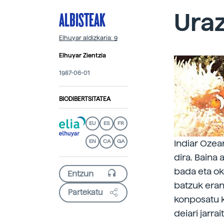
ALBISTEAK
Uraz
Elhuyar aldizkaria: 9
Elhuyar Zientzia
1987-06-01
BIODIBERTSITATEA
EU
ES
FR
EN
CA
GA
Indiar Ozea
dira. Baina
bada eta ok
batzuk eran
Partekatu
konposatu k
deiari jarra