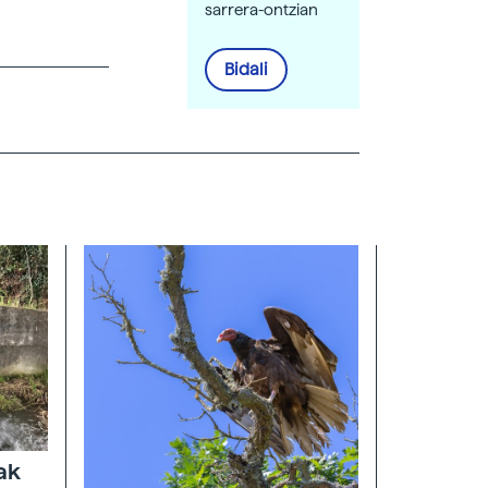
sarrera-ontzian
Bidali
oak