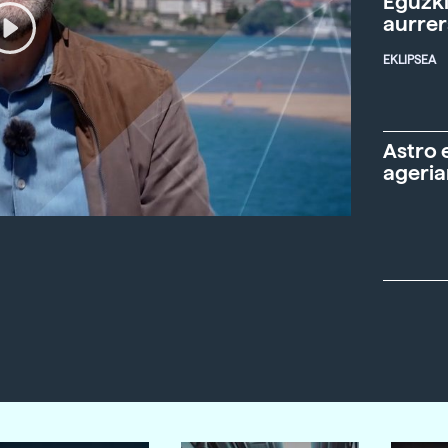
Eguzki
aurre
EKLIPSEA
Astro 
ageria