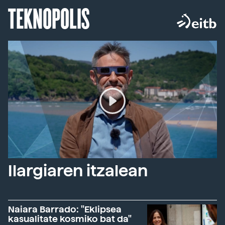
TEKNOPOLIS
Ilargiaren itzalean
Naiara Barrado: "Eklipsea
kasualitate kosmiko bat da"