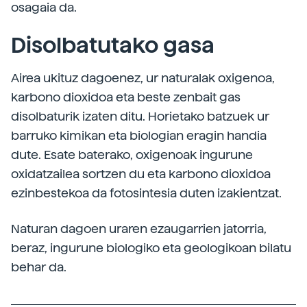
osagaia da.
Disolbatutako gasa
Airea ukituz dagoenez, ur naturalak oxigenoa,
karbono dioxidoa eta beste zenbait gas
disolbaturik izaten ditu. Horietako batzuek ur
barruko kimikan eta biologian eragin handia
dute. Esate baterako, oxigenoak ingurune
oxidatzailea sortzen du eta karbono dioxidoa
ezinbestekoa da fotosintesia duten izakientzat.
Naturan dagoen uraren ezaugarrien jatorria,
beraz, ingurune biologiko eta geologikoan bilatu
behar da.