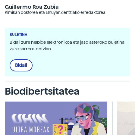
Guillermo Roa Zubia
Kimikan doktorea eta Elhuyar Zientziako erredaktorea
BULETINA
Bidali zure helbide elektronikoa eta jaso asteroko buletina
zure sarrera-ontzian
Bidali
Biodibertsitatea