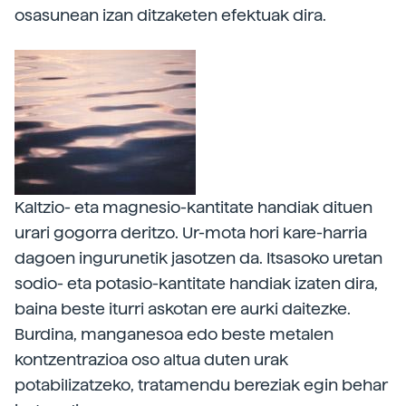
osasunean izan ditzaketen efektuak dira.
Kaltzio- eta magnesio-kantitate handiak dituen
urari gogorra deritzo. Ur-mota hori kare-harria
dagoen ingurunetik jasotzen da. Itsasoko uretan
sodio- eta potasio-kantitate handiak izaten dira,
baina beste iturri askotan ere aurki daitezke.
Burdina, manganesoa edo beste metalen
kontzentrazioa oso altua duten urak
potabilizatzeko, tratamendu bereziak egin behar