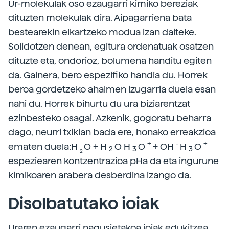
Ur-molekulak oso ezaugarri kimiko bereziak
dituzten molekulak dira. Aipagarriena bata
bestearekin elkartzeko modua izan daiteke.
Solidotzen denean, egitura ordenatuak osatzen
dituzte eta, ondorioz, bolumena handitu egiten
da. Gainera, bero espezifiko handia du. Horrek
beroa gordetzeko ahalmen izugarria duela esan
nahi du. Horrek bihurtu du ura biziarentzat
ezinbesteko osagai. Azkenik, gogoratu beharra
dago, neurri txikian bada ere, honako erreakzioa
+
-
+
ematen duela:H
O + H
O H
O
+ OH
H
O
2
3
3
2
espeziearen kontzentrazioa pHa da eta ingurune
kimikoaren arabera desberdina izango da.
Disolbatutako ioiak
Uraren ezaugarri nagusietakoa ioiak edukitzea