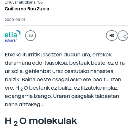
Elhuyar aldizkaria: 155
Guillermo Roa Zubia
2000-06-01
EU
Etxeko iturritik jasotzen dugun ura, errekak
daramana edo itsasokoa, besteak beste, ez dira
ur soila, gehienbat uraz osatutako nahastea
baizik. Baina beste osagai asko ere baditu. Izan
ere, H
O besterik ez balitz, ez litzateke inolaz
2
edangarria izango. Uraren osagaiak taldeetan
bana ditzakegu.
H
O molekulak
2