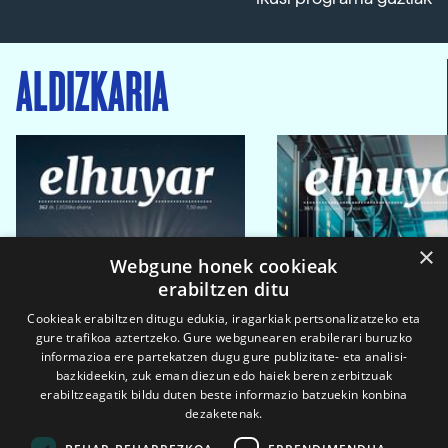
ALDIZKARIA
×
Webgune honek cookieak
erabiltzen ditu
Cookieak erabiltzen ditugu edukia, iragarkiak pertsonalizatzeko eta
gure trafikoa aztertzeko. Gure webgunearen erabilerari buruzko
informazioa ere partekatzen dugu gure publizitate- eta analisi-
bazkideekin, zuk eman diezun edo haiek beren zerbitzuak
erabiltzeagatik bildu duten beste informazio batzuekin konbina
dezaketenak.