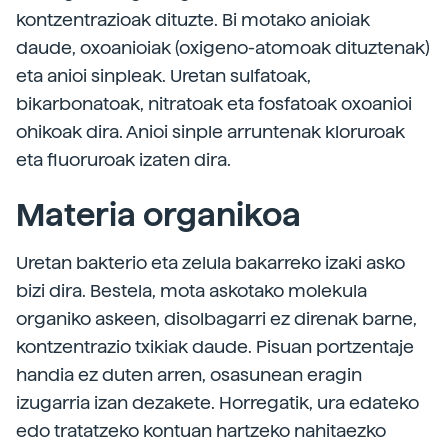
kontzentrazioak dituzte. Bi motako anioiak
daude, oxoanioiak (oxigeno-atomoak dituztenak)
eta anioi sinpleak. Uretan sulfatoak,
bikarbonatoak, nitratoak eta fosfatoak oxoanioi
ohikoak dira. Anioi sinple arruntenak kloruroak
eta fluoruroak izaten dira.
Materia organikoa
Uretan bakterio eta zelula bakarreko izaki asko
bizi dira. Bestela, mota askotako molekula
organiko askeen, disolbagarri ez direnak barne,
kontzentrazio txikiak daude. Pisuan portzentaje
handia ez duten arren, osasunean eragin
izugarria izan dezakete. Horregatik, ura edateko
edo tratatzeko kontuan hartzeko nahitaezko