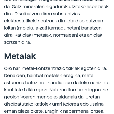
da. Gatz mineralen higadurak utzitako espezieak
dira. Disolbatzen diren substantziak
elektrostatikoki neutroak dira eta disolbatzean
ioitan (molekula-zati kargadunetan) banatzen
dira. Katioiak (metalak, normalean) eta anioiak
sortzen dira.
Metalak
Oro har, metal-kontzentrazio txikiak egoten dira.
Dena den, hainbat metalen eragina, metal
astunena batez ere, handia izan daiteke nahiz eta
kantitate txikia egon. Naturan iturriaren ingurune
geologikoaren menpeko aldagaia da. Uretan
disolbatutako katioiek urari kolorea edo usaina
eman diezaiokete. Eraginik nabarmena, ordea,