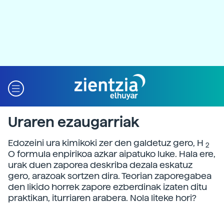
Uraren ezaugarriak
Edozeini ura kimikoki zer den galdetuz gero, H
2
O formula enpirikoa azkar aipatuko luke. Hala ere,
urak duen zaporea deskriba dezala eskatuz
gero, arazoak sortzen dira. Teorian zaporegabea
den likido horrek zapore ezberdinak izaten ditu
praktikan, iturriaren arabera. Nola liteke hori?