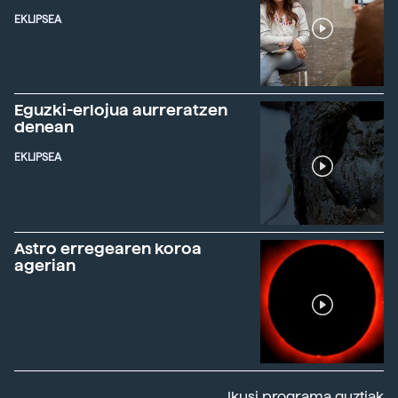
EKLIPSEA
Eguzki-erlojua aurreratzen
denean
EKLIPSEA
Astro erregearen koroa
agerian
Ikusi programa guztiak