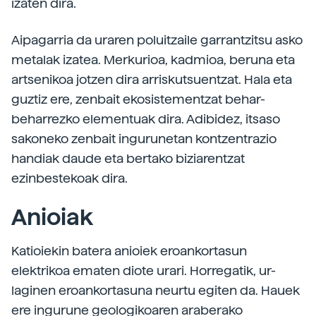
izaten dira.
Aipagarria da uraren poluitzaile garrantzitsu asko
metalak izatea. Merkurioa, kadmioa, beruna eta
artsenikoa jotzen dira arriskutsuentzat. Hala eta
guztiz ere, zenbait ekosistementzat behar-
beharrezko elementuak dira. Adibidez, itsaso
sakoneko zenbait ingurunetan kontzentrazio
handiak daude eta bertako biziarentzat
ezinbestekoak dira.
Anioiak
Katioiekin batera anioiek eroankortasun
elektrikoa ematen diote urari. Horregatik, ur-
laginen eroankortasuna neurtu egiten da. Hauek
ere ingurune geologikoaren araberako