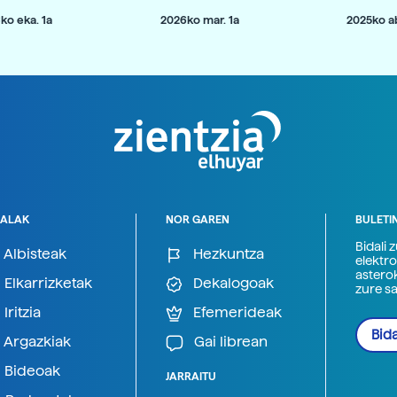
ko eka. 1a
2026ko mar. 1a
2025ko ab
ALAK
NOR GAREN
BULETI
Bidali 
Albisteak
Hezkuntza
elektro
astero
Elkarrizketak
Dekalogoak
zure s
Iritzia
Efemerideak
Bida
Argazkiak
Gai librean
Bideoak
JARRAITU