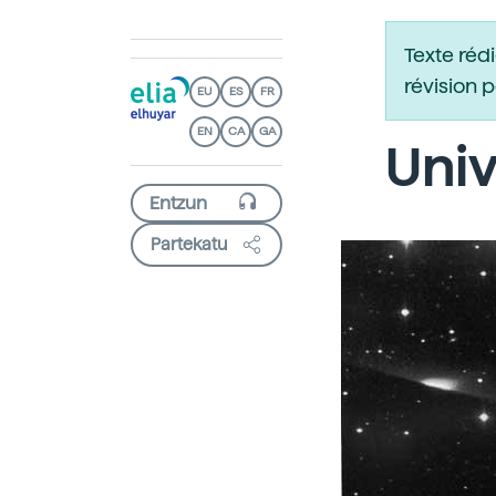
Texte réd
révision 
EU
ES
FR
EN
CA
GA
Univ
Partekatu