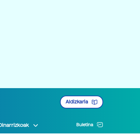
Aldizkaria
Oinarrizkoak
Buletina