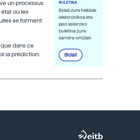
uve un processus
BULETINA
Bidali zure helbide
état où les
elektronikoa eta
ulles se forment
jaso asteroko
buletina zure
sarrera-ontzian
lé que dans ce
i la prédiction.
Bidali