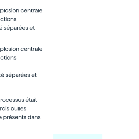
xplosion centrale
actions
té séparées et
xplosion centrale
actions
t
été séparées et
rocessus était
rois bulles
e présents dans