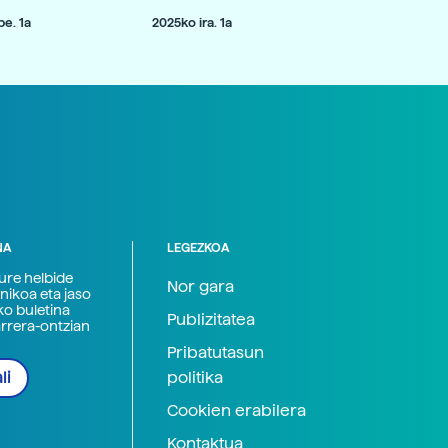
e. 1a
2025ko ira. 1a
NA
LEGEZKOA
zure helbide
Nor gara
nikoa eta jaso
ko buletina
Publizitatea
arrera-ontzian
Pribatutasun
politika
li
Cookien erabilera
Kontaktua