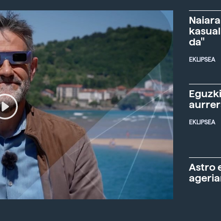
Naiara
kasual
da"
EKLIPSEA
Eguzki
aurre
EKLIPSEA
Astro 
ageria