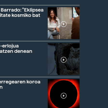
 Barrado: "Eklipsea
itate kosmiko bat
-erlojua
ratzen denean
erregearen koroa
n