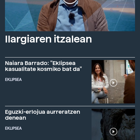
Ilargiaren itzalean
Naiara Barrado: "Eklipsea
kasualitate kosmiko bat da"
EKLIPSEA
Eguzki-erlojua aurreratzen
denean
EKLIPSEA