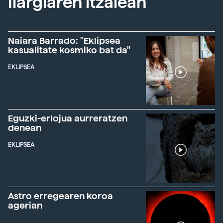
Ilargiaren itzalean
Naiara Barrado: "Eklipsea
kasualitate kosmiko bat da"
EKLIPSEA
Eguzki-erlojua aurreratzen
denean
EKLIPSEA
Astro erregearen koroa
agerian