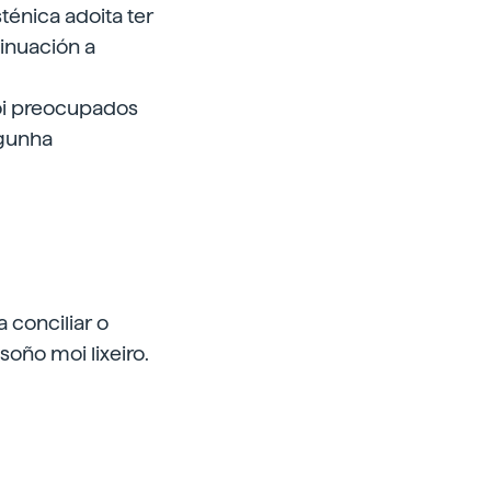
énica adoita ter
tinuación a
oi preocupados
lgunha
 conciliar o
oño moi lixeiro.