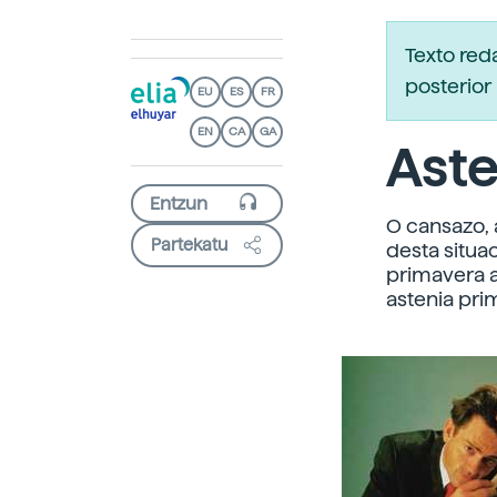
Texto re
posterior 
EU
ES
FR
EN
CA
GA
Aste
O cansazo, a
Partekatu
desta situ
primavera 
astenia pri