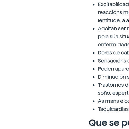
Excitabilida
reaccións mo
lentitude, a 
Adoitan ser
pola súa si
enfermidade
Dores de cab
Sensacións d
Poden apare
Diminución si
Trastornos d
soño, espert
As mans e os
Taquicardias 
Que se p