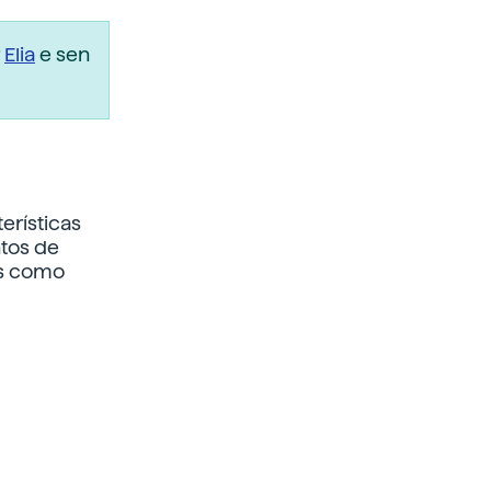
r
Elia
e sen
terísticas
tos de
os como