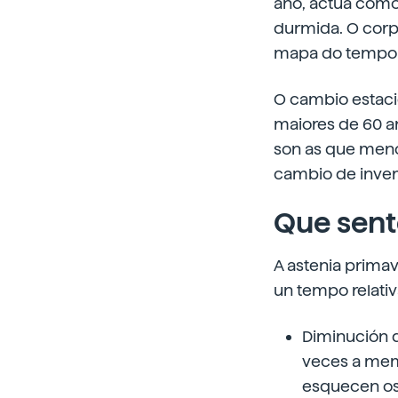
ano, actúa como
durmida. O corpo
mapa do tempo q
O cambio estaci
maiores de 60 a
son as que meno
cambio de inver
Que sent
A astenia primav
un tempo relativ
Diminución d
veces a memo
esquecen os 