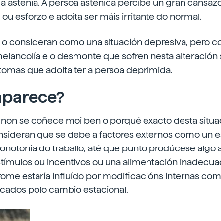
da astenia. A persoa asténica percibe un gran cansaz
ou esforzo e adoita ser máis irritante do normal.
o consideran como una situación depresiva, pero co
elancolía e o desmonte que sofren nesta alteración
ntomas que adoita ter a persoa deprimida.
aparece?
 non se coñece moi ben o porqué exacto desta situac
onsideran que se debe a factores externos como un e
onotonía do traballo, até que punto prodúcese algo
estímulos ou incentivos ou una alimentación inadecuad
rome estaría influído por modificacións internas co
ocados polo cambio estacional.