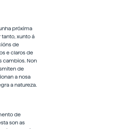
nunha próxima
tanto, xunto á
cións de
os e claros de
s cambios. Non
nsmiten de
cionan a nosa
gra a natureza.
mento de
esta son as