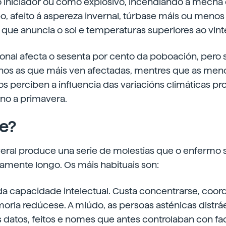
 iniciador ou como explosivo, incendiando a mech
, afeito á aspereza invernal, túrbase máis ou menos
ue anuncia o sol e temperaturas superiores ao vint
onal afecta o sesenta por cento da poboación, pero 
nos as que máis ven afectadas, mentres que as men
s perciben a influencia das variacións climáticas pr
no a primavera.
e?
eral produce una serie de molestias que o enfermo s
amente longo. Os máis habituais son:
a capacidade intelectual. Custa concentrarse, coord
ria redúcese. A miúdo, as persoas asténicas distrá
datos, feitos e nomes que antes controlaban con fac