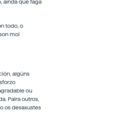
o, aínda que faga
n todo, o
 son moi
ión, algúns
sforzo
 agradable ou
a. Paira outros,
mo os desaxustes