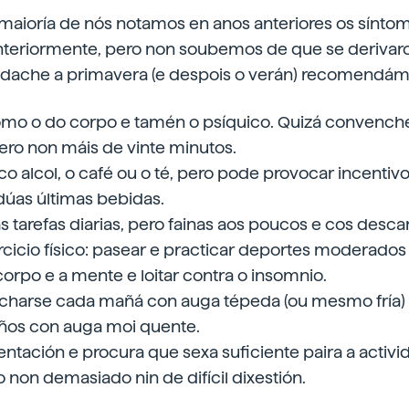
aioría de nós notamos en anos anteriores os sínto
eriormente, pero non soubemos de que se derivaro
dache a primavera (e despois o verán) recomendám
mo o do corpo e tamén o psíquico. Quizá convenche
pero non máis de vinte minutos.
o alcol, o café ou o té, pero pode provocar incenti
úas últimas bebidas.
s tarefas diarias, pero fainas aos poucos e cos desc
rcicio físico: pasear e practicar deportes moderados
 corpo e a mente e loitar contra o insomnio.
ucharse cada mañá con auga tépeda (ou mesmo fría)
ños con auga moi quente.
entación e procura que sexa suficiente paira a activi
o non demasiado nin de difícil dixestión.