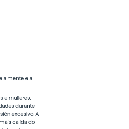
e a mente e a
 e mulleres,
idades durante
sión excesivo. A
máis cálida do