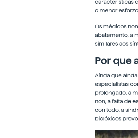
características 
o menor esforzo 
Os médicos non 
abatemento, a m
similares aos sí
Por que 
Aínda que aínda
especialistas c
prolongado, a m
non, a falta de 
con todo, a sínd
biolóxicos prov