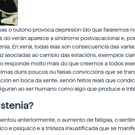
as o outono provoca depresión (do que falaremos 
s do verán aparece a síndrome postvacacional e, por 
enia. En xeral, todas elas son consecuencia das varia
uz asociadas ao cambio das estacións, exemplos clar
o responde moito máis do que creemos a todos ese
teimas duns poucos ou falsas conviccións que se tra
ción en boca da xente, senón feitos reais que condi
nfiguran ao ser humano como algo que produce e inte
astenia?
ntou anteriormente, o aumento de fatígaa, o senti
co e psíquico e a tristeza inxustificada que se manif