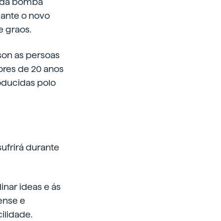
a da bomba
 ante o novo
e graos.
son as persoas
ores de 20 anos
oducidas polo
ufrirá durante
inar ideas e ás
ense e
ilidade.