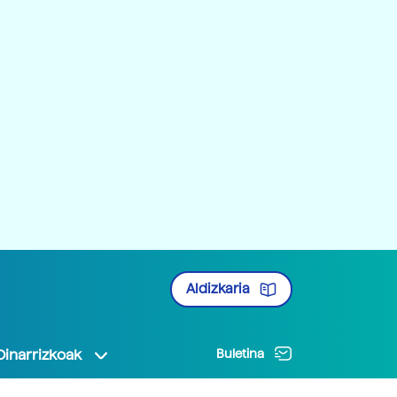
Aldizkaria
Oinarrizkoak
Buletina