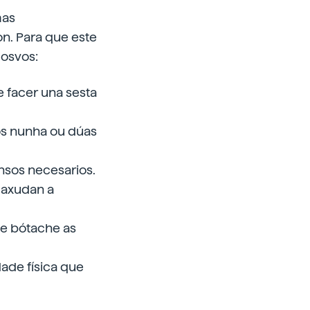
mas
n. Para que este
osvos:
 facer una sesta
vos nunha ou dúas
ansos necesarios.
 axudan a
 e bótache as
dade física que