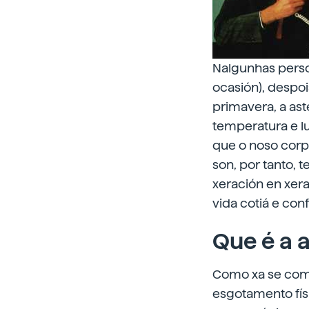
Nalgunhas perso
ocasión), despoi
primavera, a ast
temperatura e l
que o noso corp
son, por tanto, 
xeración en xera
vida cotiá e co
Que é a 
Como xa se come
esgotamento físi