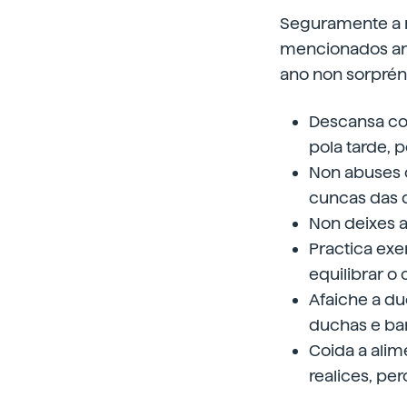
Seguramente a m
mencionados ant
ano non sorprén
Descansa co
pola tarde, 
Non abuses c
cuncas das d
Non deixes a
Practica exe
equilibrar o
Afaiche a d
duchas e ba
Coida a alim
realices, per