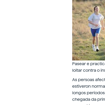
Pasear e practi
loitar contra o i
As persoas afec
estiveron norma
longos períodos 
chegada da prim