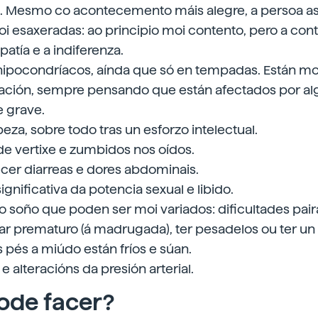
d. Mesmo co acontecemento máis alegre, a persoa ast
i esaxeradas: ao principio moi contento, pero a con
apatía e a indiferenza.
 hipocondríacos, aínda que só en tempadas. Están m
tuación, sempre pensando que están afectados por a
 grave.
eza, sobre todo tras un esforzo intelectual.
e vertixe e zumbidos nos oídos.
cer diarreas e dores abdominais.
gnificativa da potencia sexual e libido.
o soño que poden ser moi variados: dificultades paira
ar prematuro (á madrugada), ter pesadelos ou ter un s
 pés a miúdo están fríos e súan.
e alteracións da presión arterial.
ode facer?