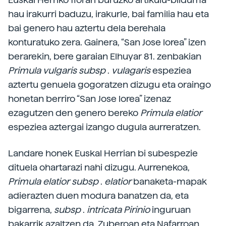
hau irakurri baduzu, irakurle, bai familia hau eta
bai genero hau aztertu dela berehala
konturatuko zera. Gainera, “San Jose lorea” izen
berarekin, bere garaian Elhuyar 81. zenbakian
Primula
vulgaris
subsp
.
vulagaris
espeziea
aztertu genuela gogoratzen dizugu eta oraingo
honetan berriro “San Jose lorea” izenaz
ezagutzen den genero bereko
Primula
elatior
espeziea aztergai izango dugula aurreratzen.
Landare honek Euskal Herrian bi subespezie
dituela ohartarazi nahi dizugu. Aurrenekoa,
Primula
elatior
subsp
.
elatior
banaketa-mapak
adierazten duen modura banatzen da, eta
bigarrena,
subsp
.
intricata
Pirinio
inguruan
bakarrik azaltzen da, Zuberoan eta Nafarroan.