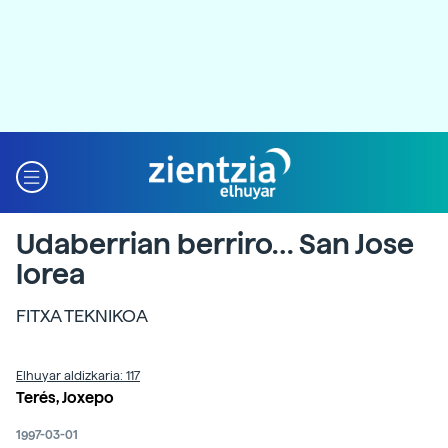
Udaberrian berriro… San Jose
lorea
FITXA TEKNIKOA
Elhuyar aldizkaria: 117
Terés, Joxepo
1997-03-01