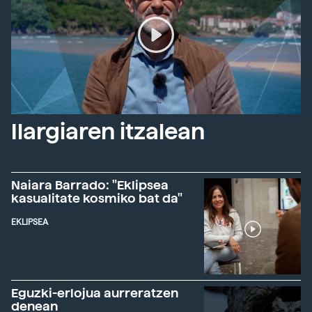
Ilargiaren itzalean
Naiara Barrado: "Eklipsea
kasualitate kosmiko bat da"
EKLIPSEA
Eguzki-erlojua aurreratzen
denean