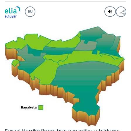
EU
Euskal Herriko florari buruzko artikulu-bilduma