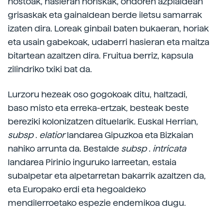
hostoak, hasieran horiskak, ondoren azpialdean
grisaskak eta gainaldean berde iletsu samarrak
izaten dira. Loreak ginbail baten bukaeran, horiak
eta usain gabekoak, udaberri hasieran eta maitza
bitartean azaltzen dira. Fruitua berriz, kapsula
zilindriko txiki bat da.
Lurzoru hezeak oso gogokoak ditu, haltzadi,
baso misto eta erreka-ertzak, besteak beste
bereziki kolonizatzen dituelarik. Euskal Herrian,
subsp
.
elatior
landarea Gipuzkoa eta Bizkaian
nahiko arrunta da. Bestalde
subsp
.
intricata
landarea Pirinio inguruko larreetan, estaia
subalpetar eta alpetarretan bakarrik azaltzen da,
eta Europako erdi eta hegoaldeko
mendilerroetako espezie endemikoa dugu.