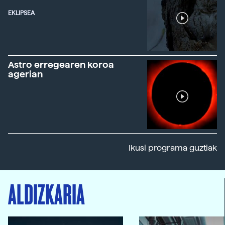
EKLIPSEA
Astro erregearen koroa
agerian
Ikusi programa guztiak
ALDIZKARIA