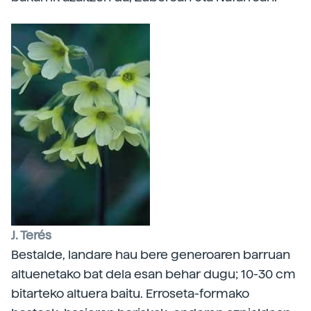
J. Terés
Bestalde, landare hau bere generoaren barruan
altuenetako bat dela esan behar dugu; 10-30 cm
bitarteko altuera baitu. Erroseta-formako