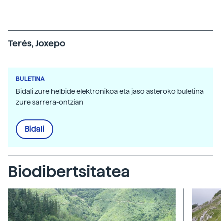
Terés, Joxepo
BULETINA
Bidali zure helbide elektronikoa eta jaso asteroko buletina
zure sarrera-ontzian
Bidali
Biodibertsitatea