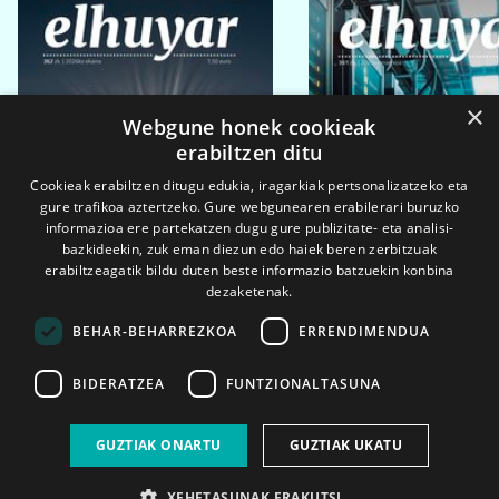
×
Webgune honek cookieak
erabiltzen ditu
Cookieak erabiltzen ditugu edukia, iragarkiak pertsonalizatzeko eta
gure trafikoa aztertzeko. Gure webgunearen erabilerari buruzko
informazioa ere partekatzen dugu gure publizitate- eta analisi-
bazkideekin, zuk eman diezun edo haiek beren zerbitzuak
erabiltzeagatik bildu duten beste informazio batzuekin konbina
dezaketenak.
BEHAR-BEHARREZKOA
ERRENDIMENDUA
BIDERATZEA
FUNTZIONALTASUNA
2026ko eka. 1a
2026ko mar. 1a
GUZTIAK ONARTU
GUZTIAK UKATU
XEHETASUNAK ERAKUTSI