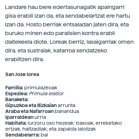
Landare hau bere edertasunagatik apaingarri
gisa erabili izan da, eta sendabelartzat ere hartu
izan da. Hosto berriak entsaladan jaten dira, eta
buruko minen edo paralisien kontra erabil
daitekeela diote. Loreak berriz, lasaigarriak omen
dira, eta sustraiak, katarroa sendatzeko
erabiltzen dira.
San Jose lorea
Familia:
primulazeoak
Espeziea:
Primula
eIatior
Banaketa:
Gipuzkoa eta Bizkaian
arrunta
Araba eta Nafarroan
banandua
Iparraldean
urria
Habitata:
lurzoru oso hezeak: basoak, erreketako
ertzak, haltzadiak; eta zapalda laiotzak
Sendabelarra:
bai