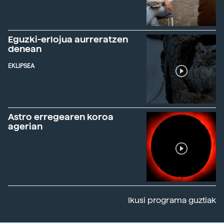
Eguzki-erlojua aurreratzen
denean
EKLIPSEA
Astro erregearen koroa
agerian
Ikusi programa guztiak