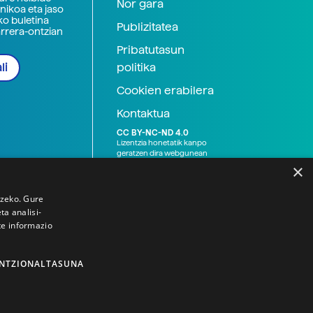
Nor gara
nikoa eta jaso
ko buletina
Publizitatea
arrera-ontzian
Pribatutasun
politika
li
Cookien erabilera
Kontaktua
CC BY-NC-ND 4.0
Lizentzia honetatik kanpo
geratzen dira webgunean
argitaratutako baliabide
×
grafikoak (argazki eta
ilustrazioak), baita Elhuyar ez
den bestelako erakunde eta
tzeko. Gure
norbanakoek idatzitakoak
a analisi-
ere. Kanpo-esteken bidez
te informazio
emandako edukiak esteka
horietan agertzen den
lizentziapean daude,
gehienetan copyright-a
NTZIONALTASUNA