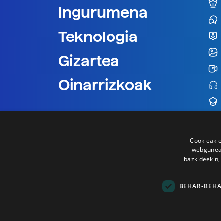
Ingurumena
Teknologia
Gizartea
Oinarrizkoak
Cookieak e
webgunear
bazkideekin,
BEHAR-BEH