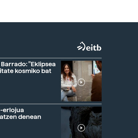
 Barrado: "Eklipsea
itate kosmiko bat
-erlojua
ratzen denean