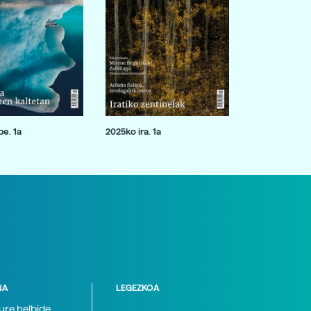
e. 1a
2025ko ira. 1a
NA
LEGEZKOA
zure helbide