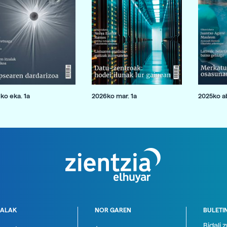
ko eka. 1a
2026ko mar. 1a
2025ko ab
ALAK
NOR GAREN
BULETI
Bidali 