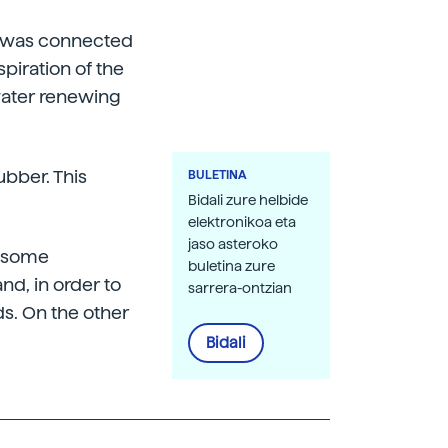
ox was connected
espiration of the
 water renewing
ubber. This
BULETINA
Bidali zure helbide
elektronikoa eta
jaso asteroko
s some
buletina zure
nd, in order to
sarrera-ontzian
ds. On the other
Bidali