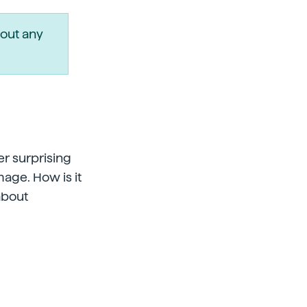
out any
er surprising
mage. How is it
about