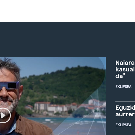
Naiara
kasual
da"
EKLIPSEA
Eguzki
aurre
EKLIPSEA