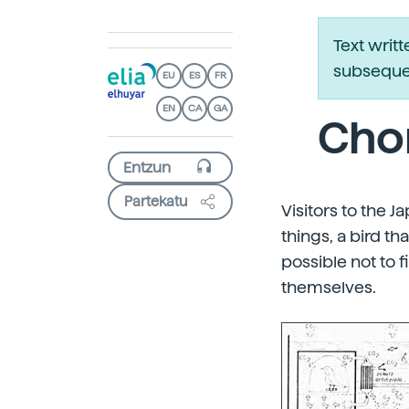
Text writ
subsequen
EU
ES
FR
EN
CA
GA
Chor
Partekatu
Visitors to the 
things, a bird t
possible not to 
themselves.