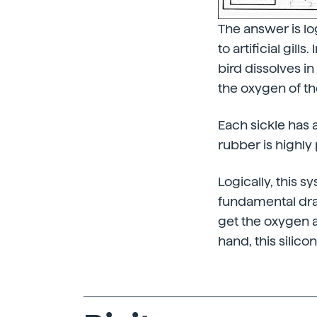
The answer is l
to artificial gill
bird dissolves i
the oxygen of th
Each sickle has 
rubber is highly
Logically, this 
fundamental draw
get the oxygen a
hand, this silico