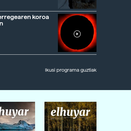
erregearen koroa
n
Ikusi programa guztiak