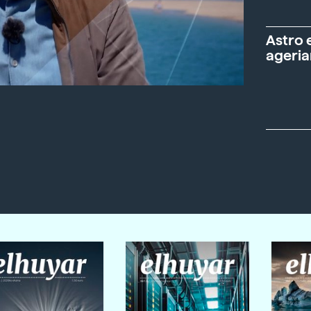
Astro 
ageria