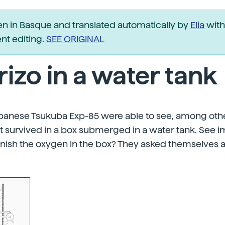
ten in Basque and translated automatically by
Elia
with
t editing.
SEE ORIGINAL
izo in a water tank
Japanese Tsukuba Exp-85 were able to see, among oth
hat survived in a box submerged in a water tank. See i
finish the oxygen in the box? They asked themselves 