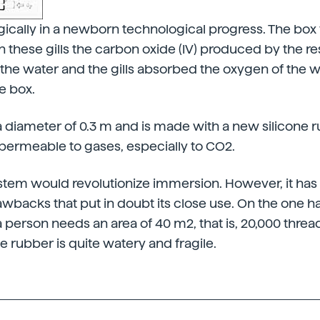
ogically in a newborn technological progress. The b
s. In these gills the carbon oxide (IV) produced by the r
n the water and the gills absorbed the oxygen of the
e box.
a diameter of 0.3 m and is made with a new silicone r
 permeable to gases, especially to CO2.
system would revolutionize immersion. However, it ha
backs that put in doubt its close use. On the one ha
 person needs an area of 40 m2, that is, 20,000 threa
ne rubber is quite watery and fragile.