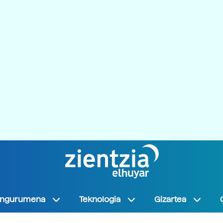
Ingurumena
Teknologia
Gizartea