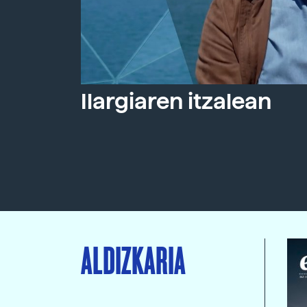
Ilargiaren itzalean
ALDIZKARIA