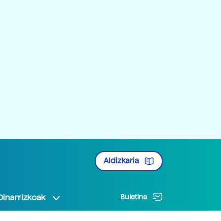
Aldizkaria
Oinarrizkoak
Buletina