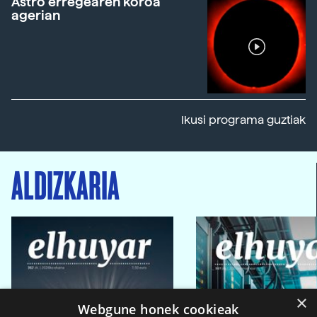
Astro erregearen koroa
agerian
Ikusi programa guztiak
ALDIZKARIA
×
Webgune honek cookieak