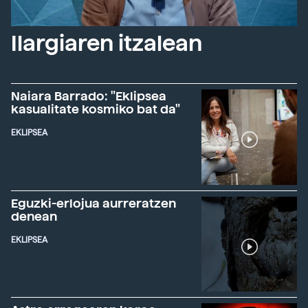
Ilargiaren itzalean
Naiara Barrado: "Eklipsea
kasualitate kosmiko bat da"
EKLIPSEA
Eguzki-erlojua aurreratzen
denean
EKLIPSEA