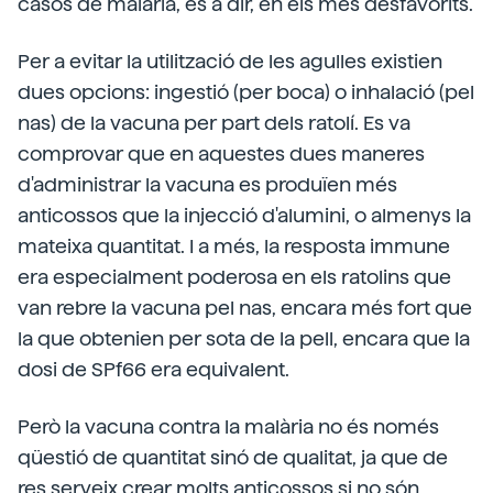
casos de malària, és a dir, en els més desfavorits.
Per a evitar la utilització de les agulles existien
dues opcions: ingestió (per boca) o inhalació (pel
nas) de la vacuna per part dels ratolí. Es va
comprovar que en aquestes dues maneres
d'administrar la vacuna es produïen més
anticossos que la injecció d'alumini, o almenys la
mateixa quantitat. I a més, la resposta immune
era especialment poderosa en els ratolins que
van rebre la vacuna pel nas, encara més fort que
la que obtenien per sota de la pell, encara que la
dosi de SPf66 era equivalent.
Però la vacuna contra la malària no és només
qüestió de quantitat sinó de qualitat, ja que de
res serveix crear molts anticossos si no són