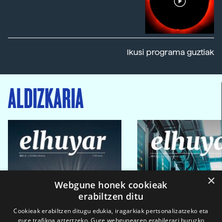
Ikusi programa guztiak
ALDIZKARIA
×
Webgune honek cookieak
erabiltzen ditu
Cookieak erabiltzen ditugu edukia, iragarkiak pertsonalizatzeko eta
gure trafikoa aztertzeko. Gure webgunearen erabilerari buruzko