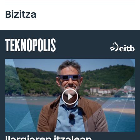
Bizitza
TEKNOPOLIS
Ilargiaren itzalean