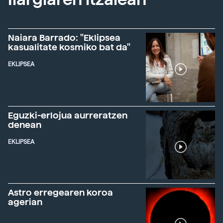
Naiara Barrado: "Eklipsea
kasualitate kosmiko bat da"
EKLIPSEA
Eguzki-erlojua aurreratzen
denean
EKLIPSEA
Astro erregearen koroa
agerian