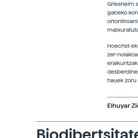
Griesheim au
gabeko konp
ortonitroan
matxuratuta
Hoechst-ek 
zer-nolakoa
eraikuntzak
desberdinet
hauek zoru 
Elhuyar Zi
Biodibertsitat