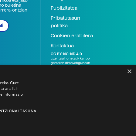
nikoa eta jaso
ko buletina
Publizitatea
arrera-ontzian
Pribatutasun
politika
li
Cookien erabilera
Kontaktua
CC BY-NC-ND 4.0
Lizentzia honetatik kanpo
geratzen dira webgunean
argitaratutako baliabide
×
grafikoak (argazki eta
ilustrazioak), baita Elhuyar ez
den bestelako erakunde eta
tzeko. Gure
norbanakoek idatzitakoak
a analisi-
ere. Kanpo-esteken bidez
te informazio
emandako edukiak esteka
horietan agertzen den
lizentziapean daude,
gehienetan copyright-a
NTZIONALTASUNA