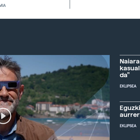
MIA
Naiara
kasual
da"
EKLIPSEA
Eguzki
aurre
EKLIPSEA