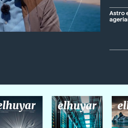
Astro 
ageria