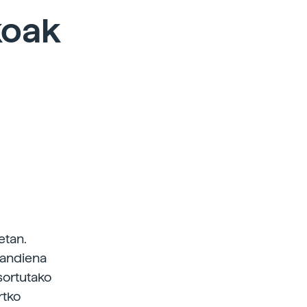
koak
etan.
handiena
sortutako
rtko