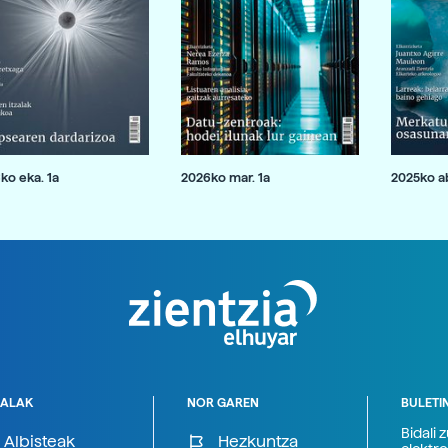
ko eka. 1a
2026ko mar. 1a
2025ko ab
ALAK
NOR GAREN
BULETI
Bidali 
Albisteak
Hezkuntza