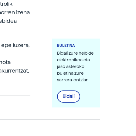
rolik
horren izena
esbidea
 epe luzera,
BULETINA
Bidali zure helbide
elektronikoa eta
 mota
jaso asteroko
akurrentzat,
buletina zure
sarrera-ontzian
Bidali