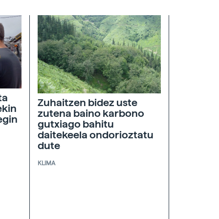
ta
Zuhaitzen bidez uste
ekin
zutena baino karbono
egin
gutxiago bahitu
daitekeela ondorioztatu
dute
KLIMA