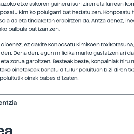
zoko etxe askoren gainera isuri ziren eta lurrean kont
osatu kimiko poluigarri bat hedatu zen. Konposatu 
isola da eta tindaketan erabiltzen da. Antza denez, ih
ko balbula bat izan zen.
dioenez, ez dakite konposatu kimikoen toxikotasuna,
 den. Dena den, egun milioika marko gastatzen ari da
 eta zorua garbitzen. Besteak beste, konpainiak hiru
ako oinetakoak banatu ditu lur poluituan bizi diren tx
poluitutik oinak babes ditzaten.
entzia
ea