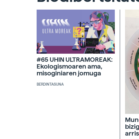
#65 UHIN ULTRAMOREAK:
Ekologismoaren ama,
misoginiaren jomuga
BERDINTASUNA
Mun
bizi
arri