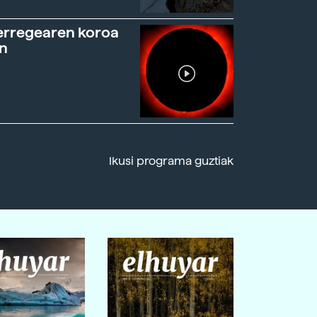
erregearen koroa
n
Ikusi programa guztiak