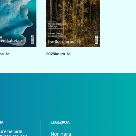
e. 1a
2025ko ira. 1a
NA
LEGEZKOA
zure helbide
Nor gara