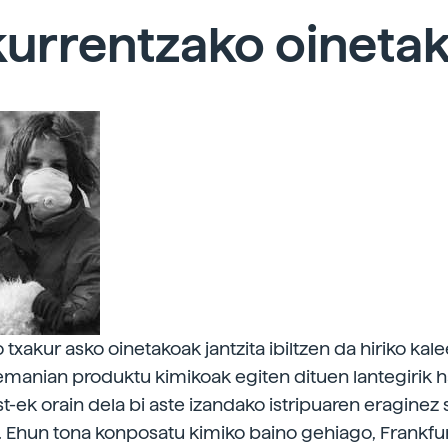
kurrentzako oineta
 txakur asko oinetakoak jantzita ibiltzen da hiriko kale
lemanian produktu kimikoak egiten dituen lantegirik 
-ek orain dela bi aste izandako istripuaren eraginez 
. Ehun tona konposatu kimiko baino gehiago, Frankfu