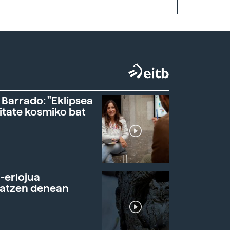
 Barrado: "Eklipsea
itate kosmiko bat
-erlojua
ratzen denean