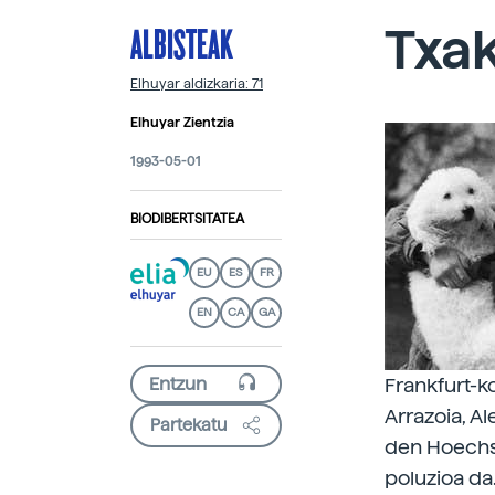
ALBISTEAK
Txa
Elhuyar aldizkaria: 71
Elhuyar Zientzia
1993-05-01
BIODIBERTSITATEA
EU
ES
FR
EN
CA
GA
Frankfurt-ko
Arrazoia, A
Partekatu
den Hoechst
poluzioa da