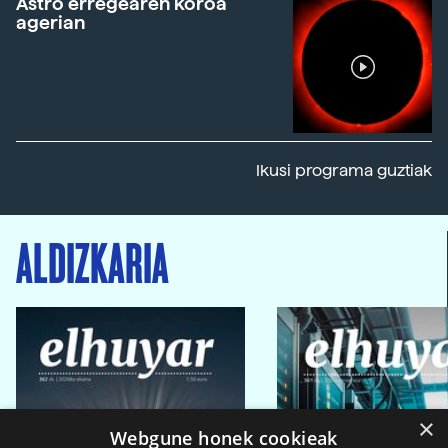
Astro erregearen koroa
agerian
Ikusi programa guztiak
ALDIZKARIA
×
Webgune honek cookieak