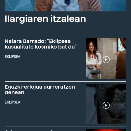
Ilargiaren itzalean
Naiara Barrado: "Eklipsea
kasualitate kosmiko bat da"
EKLIPSEA
Eguzki-erlojua aurreratzen
denean
EKLIPSEA